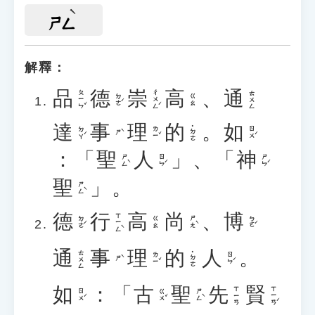
ㄕㄥ
解釋：
品
德
崇
高
、
通
ㄆㄧㄣˇ
ㄔㄨㄥˊ
ㄊㄨㄥ
ㄉㄜˊ
ㄍㄠ
達
事
理
的
。
如
˙ㄉㄜ
ㄉㄚˊ
ㄌㄧˇ
ㄖㄨˊ
ㄕˋ
：「
聖
人
」、「
神
ㄕㄥˋ
ㄖㄣˊ
ㄕㄣˊ
聖
」。
ㄕㄥˋ
德
行
高
尚
、
博
ㄒㄧㄥˋ
ㄉㄜˊ
ㄕㄤˋ
ㄅㄛˊ
ㄍㄠ
通
事
理
的
人
。
ㄊㄨㄥ
˙ㄉㄜ
ㄌㄧˇ
ㄖㄣˊ
ㄕˋ
如
：「
古
聖
先
賢
ㄒㄧㄢˊ
ㄒㄧㄢ
ㄖㄨˊ
ㄍㄨˇ
ㄕㄥˋ