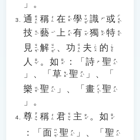
」。
通
稱
在
學
識
或
ㄒㄩㄝˊ
ㄏㄨㄛˋ
ㄊㄨㄥ
ㄗㄞˋ
ㄔㄥ
ㄕˋ
技
藝
上
有
獨
特
ㄐㄧˋ
ㄕㄤˋ
ㄧㄡˇ
ㄉㄨˊ
ㄊㄜˋ
ㄧˋ
見
解
、
功
夫
的
ㄐㄧㄢˋ
ㄐㄧㄝˇ
ㄍㄨㄥ
˙ㄈㄨ
˙ㄉㄜ
人
。
如
：「
詩
聖
ㄖㄣˊ
ㄖㄨˊ
ㄕㄥˋ
ㄕ
」、「
草
聖
」、「
ㄘㄠˇ
ㄕㄥˋ
樂
聖
」、「
畫
聖
ㄏㄨㄚˋ
ㄩㄝˋ
ㄕㄥˋ
ㄕㄥˋ
」。
尊
稱
君
主
。
如
ㄗㄨㄣ
ㄐㄩㄣ
ㄓㄨˇ
ㄖㄨˊ
ㄔㄥ
：「
面
聖
」、「
聖
ㄇㄧㄢˋ
ㄕㄥˋ
ㄕㄥˋ