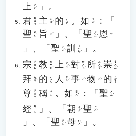
上
」。
ㄕㄤˋ
君
主
的
。
如
：「
ㄐㄩㄣ
˙ㄉㄜ
ㄓㄨˇ
ㄖㄨˊ
聖
旨
」、「
聖
恩
ㄕㄥˋ
ㄕㄥˋ
ㄓˇ
ㄣ
」、「
聖
訓
」。
ㄒㄩㄣˋ
ㄕㄥˋ
宗
教
上
對
所
崇
ㄐㄧㄠˋ
ㄉㄨㄟˋ
ㄙㄨㄛˇ
ㄔㄨㄥˊ
ㄗㄨㄥ
ㄕㄤˋ
拜
的
人
事
物
的
˙ㄉㄜ
˙ㄉㄜ
ㄅㄞˋ
ㄖㄣˊ
ㄕˋ
ㄨˋ
尊
稱
。
如
：「
聖
ㄗㄨㄣ
ㄖㄨˊ
ㄕㄥˋ
ㄔㄥ
經
」、「
朝
聖
ㄐㄧㄥ
ㄔㄠˊ
ㄕㄥˋ
」、「
聖
母
」。
ㄕㄥˋ
ㄇㄨˇ