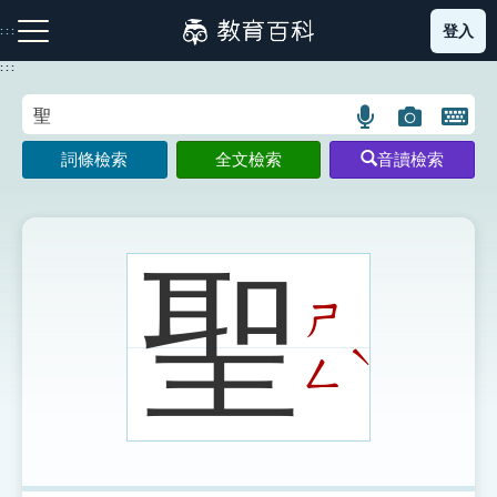
跳
登入
:::
到
主
:::
要
內
語
圖
開
容
注音索引圖示
筆畫索引圖示
部首索引表圖示
言
片
啟
詞條檢索
全文檢索
音讀檢索
搜
搜
鍵
尋
尋
盤
圖
圖
圖
示
示
示
聖
ㄕ
網站導覽
ˋ
ㄥ
生字詞彙表
成語故事