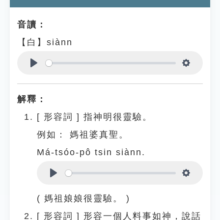
音讀：
【白】siànn
Play
Settings
解釋：
[
形容詞
]
指神明很靈驗。
例如：
媽祖婆真聖。
Má-tsóo-pô tsin siànn.
Play
Settings
( 媽祖娘娘很靈驗。 )
[
形容詞
]
形容一個人料事如神，說話