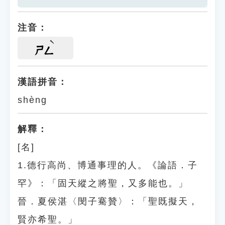
注音：
ㄕㄥ
漢語拼音：
shèng
解釋：
[名]
1.德行高尚、博通事理的人。《論語．子
罕》：「固天縱之將聖，又多能也。」
晉．夏侯湛〈閔子騫贊〉：「聖既擬天，
賢亦希聖。」