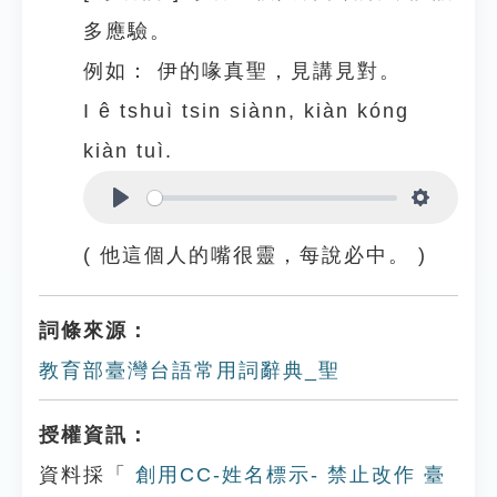
多應驗。
例如：
伊的喙真聖，見講見對。
I ê tshuì tsin siànn, kiàn kóng
kiàn tuì.
Play
Settings
( 他這個人的嘴很靈，每說必中。 )
詞條來源：
教育部臺灣台語常用詞辭典_聖
授權資訊：
資料採「
創用CC-姓名標示- 禁止改作 臺