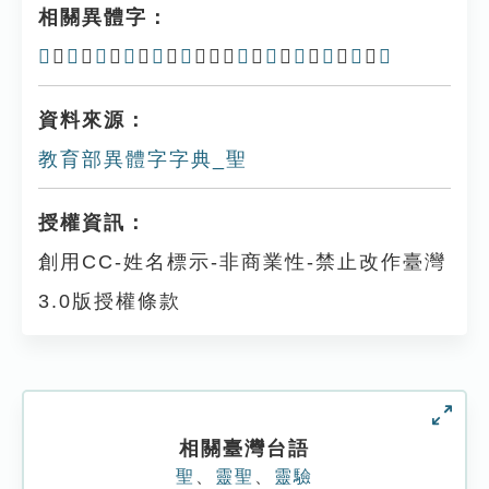
相關異體字：
𡉄
、
垩
、
𠄵
、
𤦨
、
𥅶
、
𦕡
、𧟿、
𡑺
、
𨲚
、
𨲢
、
圣
、
琞
、
䎴
資料來源：
教育部異體字字典_聖
授權資訊：
創用CC-姓名標示-非商業性-禁止改作臺灣
3.0版授權條款
相關臺灣台語
聖
、
靈聖
、
靈驗