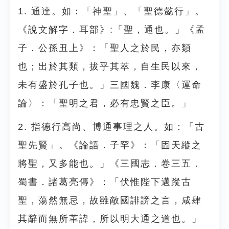
1. 通達。如：「神聖」、「聖德懿行」。
《說文解字．耳部》:「聖，通也。」《孟
子．公孫丑上》：「聖人之於民，亦類
也；出於其類，拔乎其萃，自生民以來，
未有盛於孔子也。」三國魏．李康〈運命
論〉：「聖明之君，必有忠賢之臣。」
2. 指德行高尚、博通事理之人。如：「古
聖先賢」。《論語．子罕》：「固天縱之
將聖，又多能也。」《三國志．卷三五．
蜀書．諸葛亮傳》：「伏惟陛下邁蹤古
聖，蕩然無忌，故雖敵國誹謗之言，咸肆
其辭而無所革諱，所以明大通之道也。」