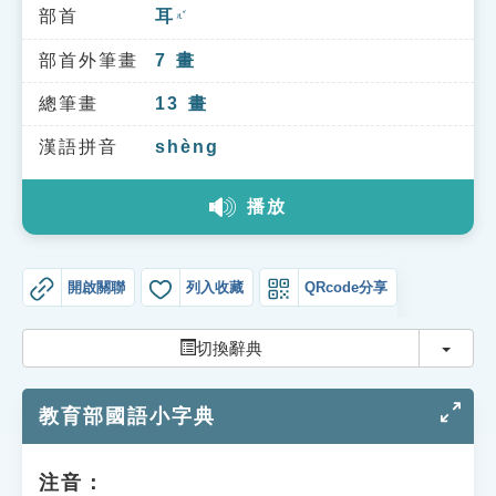
索引選單
部首
耳
ㄦˇ
知識索引
部首外筆畫
7
畫
單字索引
總筆畫
13
畫
生命大百科索引
漢語拼音
shèng
播放
遊戲專區
教學應用
開啟關聯
列入收藏
QRcode分享
貓頭鷹博士
切換
切換辭典
教育部國語小字典
注音：