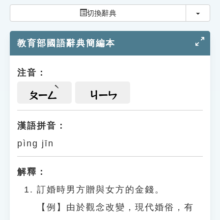
索引選單
切換
切換辭典
知識索引
教育部國語辭典簡編本
單字索引
生命大百科索引
注音：
遊戲專區
ㄆㄧㄥ
ㄐㄧㄣ
教學應用
漢語拼音：
pìng jīn
貓頭鷹博士
解釋：
訂婚時男方贈與女方的金錢。
【例】由於觀念改變，現代婚俗，有