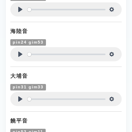
Play
Settings
海陸音
pin24 gim53
Play
Settings
大埔音
pin31 gim33
Play
Settings
饒平音
pin53 gim11