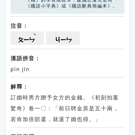
（職）的學習或教學，建議您優先使用
《國語小字典》或《國語辭典簡編本》。
注音：
ㄆㄧㄣ
ㄐㄧㄣ
漢語拼音：
pìn jīn
解釋：
訂婚時男方贈予女方的金錢。《初刻拍案
驚奇》卷一〇：「前日聘金原是五十兩，
若肯加倍賠還，就退了婚也得。」