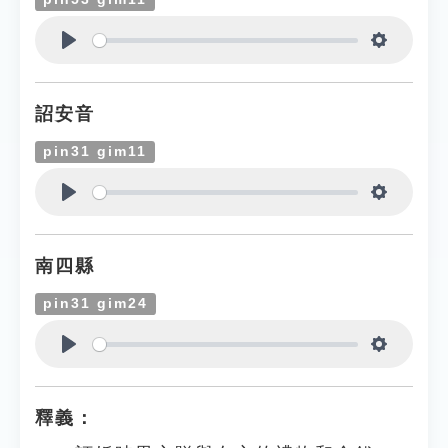
Play
Settings
詔安音
pin31 gim11
Play
Settings
南四縣
pin31 gim24
Play
Settings
釋義：