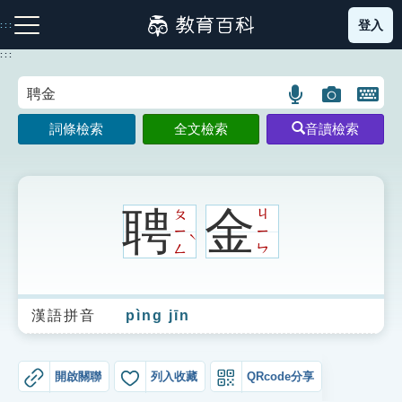
跳
登入
:::
到
主
:::
要
內
語
圖
開
容
注音索引圖示
筆畫索引圖示
部首索引表圖示
言
片
啟
詞條檢索
全文檢索
音讀檢索
搜
搜
鍵
尋
尋
盤
圖
圖
圖
示
示
示
聘
金
ㄆ
ㄐ
ㄧ
ㄧ
ˋ
ㄥ
ㄣ
網站導覽
漢語拼音
pìng jīn
生字詞彙表
成語故事
開啟關聯
列入收藏
QRcode分享