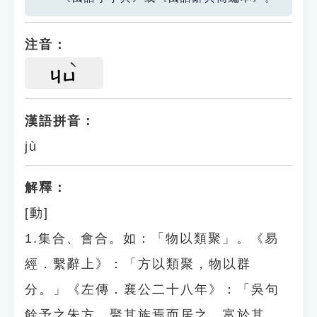
注音：
ㄐㄩ
漢語拼音：
jù
解釋：
[動]
1.集合、會合。如：「物以類聚」。《易
經．繫辭上》：「方以類聚，物以群
分。」《左傳．襄公二十八年》：「吳句
餘予之朱方，聚其族焉而居之，富於其