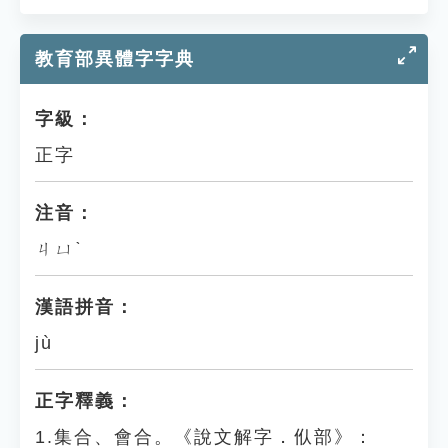
教育部異體字字典
字級：
正字
注音：
ㄐㄩˋ
漢語拼音：
jù
正字釋義：
1.集合、會合。《說文解字．㐺部》：