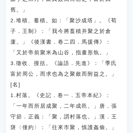
舊。」
2.堆積、蓄積。如：「聚沙成塔」。《荀
子．王制》：「我今將畜積并聚之於倉
廩。」《後漢書．卷二四．馬援傳》：
「又於帝前聚米為山谷，指畫形埶。」
3.徵收、搜括。《論語．先進》：「季氏
富於周公，而求也為之聚斂而附益之。」
[名]
1.村落。《史記．卷一．五帝本紀》：
「一年而所居成聚，二年成邑。」唐．張
守節．正義：「聚，謂村落也。」漢．王
襃〈僮約〉：「往來市聚，慎護姦偷。」