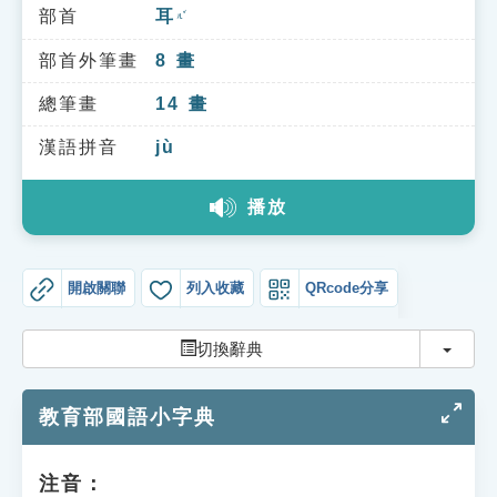
索引選單
部首
耳
ㄦˇ
知識索引
部首外筆畫
8
畫
單字索引
總筆畫
14
畫
生命大百科索引
漢語拼音
jù
播放
遊戲專區
教學應用
開啟關聯
列入收藏
QRcode分享
貓頭鷹博士
切換
切換辭典
教育部國語小字典
注音：