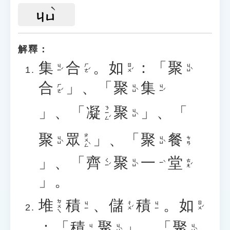
ㄐㄩ
解釋：
集
合
。
如
：「
聚
ㄐㄧˊ
ㄏㄜˊ
ㄖㄨˊ
ㄐㄩˋ
合
」、「
聚
集
ㄏㄜˊ
ㄐㄩˋ
ㄐㄧˊ
」、「
凝
聚
」、「
ㄋㄧㄥˊ
ㄐㄩˋ
聚
眾
」、「
聚
餐
ㄓㄨㄥˋ
ㄐㄩˋ
ㄐㄩˋ
ㄘㄢ
」、「
齊
聚
一
堂
ㄑㄧˊ
ㄐㄩˋ
ㄊㄤˊ
ㄧˋ
」。
堆
積
、
儲
積
。
如
ㄉㄨㄟ
ㄔㄨˊ
ㄖㄨˊ
ㄐㄧ
ㄐㄧ
：「
積
聚
」、「
聚
ㄐㄩˋ
ㄐㄩˋ
ㄐㄧ