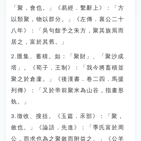
「聚，會也。」《易經．繫辭上》：「方
以類聚，物以群分。」《左傳．襄公二十
八年》：「吳句餘予之朱方，聚其族焉而
居之，富於其舊。」
2.匯集、蓄積。如：「聚財」、「聚沙成
塔」。《荀子．王制》：「我今將畜積並
聚之於倉廩。」《後漢書．卷二四．馬援
列傳》：「又於帝前聚米為山谷，指畫形
埶。」
3.徵收、搜括。《玉篇．乑部》：「聚，
斂也。」《論語．先進》：「季氏富於周
公，而求也為之聚斂而附益之。」《公羊