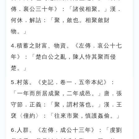
傳．襄公三十年》：「諸侯相聚。」漢．
何休．解詁：「聚，斂也。相聚斂財
物。」
4.積蓄之財富、物資。《左傳．哀公十七
年》：「楚白公之亂，陳人恃其聚而侵
楚。」
5.村落。《史記．卷一．五帝本紀》：
「一年而所居成聚，二年成邑。」唐．張
守節．正義：「聚，謂村落也。」漢．王
裦〈僮約〉：「往來市聚，慎護姦偷。」
6.人群。《左傳．成公十三年》：「虔劉