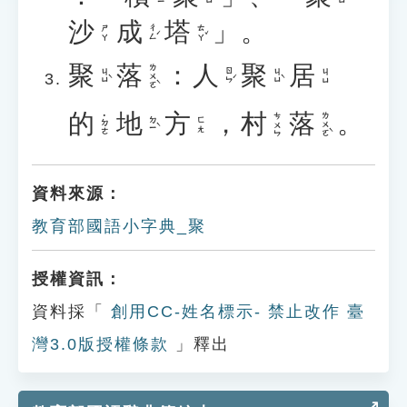
沙
成
塔
」。
ㄔㄥˊ
ㄊㄚˇ
ㄕㄚ
聚
落
：
人
聚
居
ㄌㄨㄛˋ
ㄐㄩˋ
ㄖㄣˊ
ㄐㄩˋ
ㄐㄩ
的
地
方
，
村
落
。
ㄌㄨㄛˋ
ㄘㄨㄣ
˙ㄉㄜ
ㄉㄧˋ
ㄈㄤ
資料來源：
教育部國語小字典_聚
授權資訊：
資料採「
創用CC-姓名標示- 禁止改作 臺
灣3.0版授權條款
」釋出