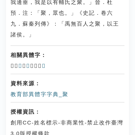
我邊垂，我是以有輔氏之聚。」晉．杜
預．注：「聚，眾也。」《史記．卷六
九．蘇秦列傳》：「禹無百人之聚，以王
諸侯。」
相關異體字：
𦕦、
𧅞
、
𨛿
、𨞮、
鄹
資料來源：
教育部異體字字典_聚
授權資訊：
創用CC-姓名標示-非商業性-禁止改作臺灣
3.0版授權條款