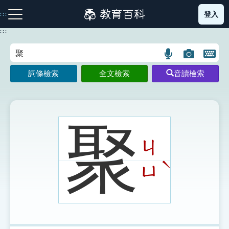
跳
登入
:::
到
主
:::
要
內
語
圖
開
容
注音索引圖示
筆畫索引圖示
部首索引表圖示
言
片
啟
詞條檢索
全文檢索
音讀檢索
搜
搜
鍵
尋
尋
盤
圖
圖
圖
示
示
示
聚
ㄐ
網站導覽
ˋ
ㄩ
生字詞彙表
成語故事