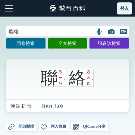
跳
登入
:::
到
主
:::
要
內
語
圖
開
容
注音索引圖示
筆畫索引圖示
部首索引表圖示
言
片
啟
詞條檢索
全文檢索
音讀檢索
搜
搜
鍵
尋
尋
盤
圖
圖
圖
示
示
示
聯
絡
ㄌ
ㄌ
ㄧ
ㄨ
ˊ
ˋ
ㄢ
ㄛ
網站導覽
漢語拼音
lián luò
生字詞彙表
成語故事
開啟關聯
列入收藏
QRcode分享