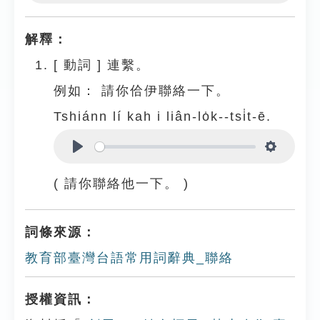
Play
Settings
解釋：
[
動詞
]
連繫。
例如：
請你佮伊聯絡一下。
Tshiánn lí kah i liân-lo̍k--tsi̍t-ē.
Play
Settings
( 請你聯絡他一下。 )
詞條來源：
教育部臺灣台語常用詞辭典_聯絡
授權資訊：