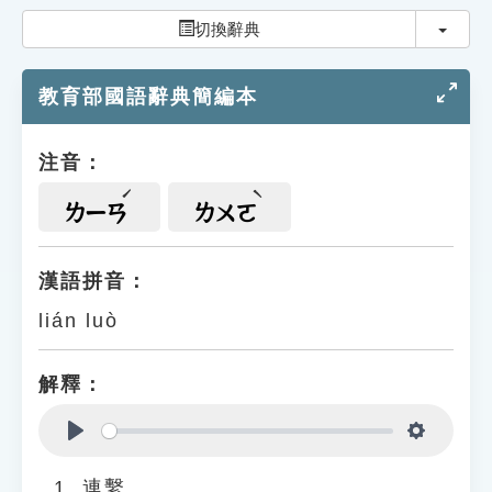
索引選單
切換
切換辭典
知識索引
教育部國語辭典簡編本
單字索引
生命大百科索引
注音：
遊戲專區
ㄌㄧㄢ
ㄌㄨㄛ
教學應用
漢語拼音：
lián luò
貓頭鷹博士
解釋：
Play
Settings
連繫。