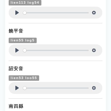
lien113 log54
Play
Settings
饒平音
lien55 log5
Play
Settings
詔安音
lien53 loo55
Play
Settings
南四縣