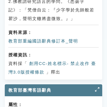
2.佛教謂研究語言的學問。《悉曇字
記》：「梵僧自云：『少字學於先師般若
瞿沙，聲明文轍將盡微致。』」
資料來源：
教育部重編國語辭典修訂本_聲明
授權資訊：
資料採「
創用CC-姓名標示- 禁止改作 臺
灣3.0版授權條款
」釋出
教育部臺灣客語辭典
屬性：