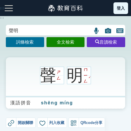
跳
登入
:::
到
主
:::
要
內
語
圖
開
容
注音索引圖示
筆畫索引圖示
部首索引表圖示
言
片
啟
詞條檢索
全文檢索
音讀檢索
搜
搜
鍵
尋
尋
盤
圖
圖
圖
示
示
示
聲
明
ㄇ
ㄕ
ㄧ
ˊ
ㄥ
ㄥ
網站導覽
漢語拼音
shēng míng
生字詞彙表
成語故事
開啟關聯
列入收藏
QRcode分享