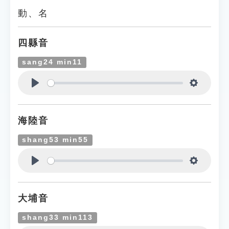
動、名
四縣音
sang24 min11
Play
Settings
海陸音
shang53 min55
Play
Settings
大埔音
shang33 min113