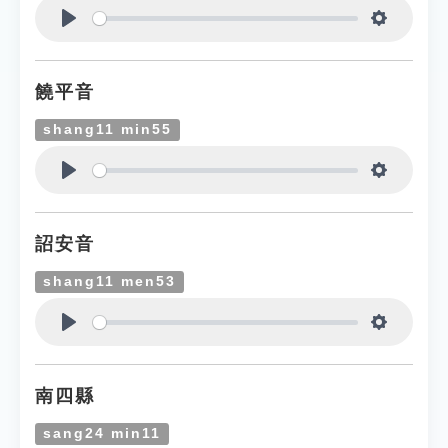
Play
Settings
饒平音
shang11 min55
Play
Settings
詔安音
shang11 men53
Play
Settings
南四縣
sang24 min11