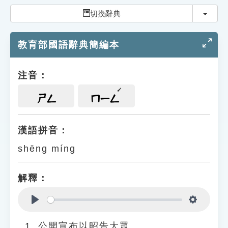
索引選單
切換
切換辭典
知識索引
教育部國語辭典簡編本
單字索引
生命大百科索引
注音：
遊戲專區
ㄕㄥ
ㄇㄧㄥ
教學應用
漢語拼音：
shēng míng
貓頭鷹博士
解釋：
Play
Settings
公開宣布以昭告大眾。