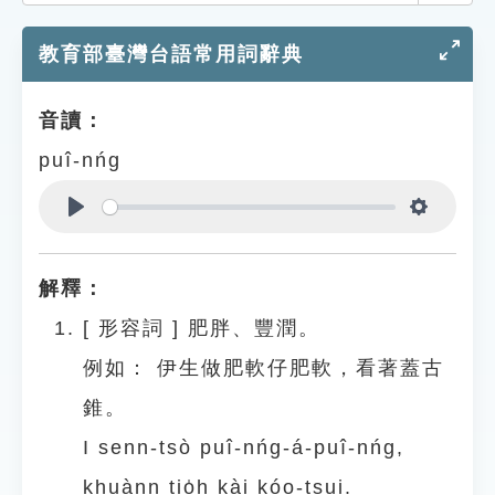
索引選單
教育部臺灣台語常用詞辭典
知識索引
單字索引
音讀：
生命大百科索引
puî-nńg
遊戲專區
Play
Settings
教學應用
解釋：
貓頭鷹博士
[
形容詞
]
肥胖、豐潤。
例如：
伊生做肥軟仔肥軟，看著蓋古
錐。
I senn-tsò puî-nńg-á-puî-nńg,
khuànn tio̍h kài kóo-tsui.