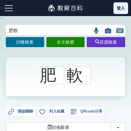
跳
登入
:::
到
主
:::
要
內
語
圖
開
容
注音索引圖示
筆畫索引圖示
部首索引表圖示
言
片
啟
詞條檢索
全文檢索
音讀檢索
搜
搜
鍵
尋
尋
盤
圖
圖
圖
示
示
示
肥
軟
網站導覽
生字詞彙表
開啟關聯
列入收藏
QRcode分享
成語故事
切換
切換辭典