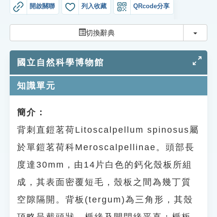
索引選單
開啟關聯
列入收藏
QRcode分享
知識索引
切換
切換辭典
單字索引
國立自然科學博物館
生命大百科索引
知識單元
遊戲專區
簡介：
教學應用
背刺直鎧茗荷Litoscalpellum spinosus屬
貓頭鷹博士
於單鎧茗荷科Meroscalpellinae。頭部長
度達30mm，由14片白色的鈣化殼板所組
成，其表面密覆短毛，殼板之間為幾丁質
空隙隔開。背板(tergum)為三角形，其殼