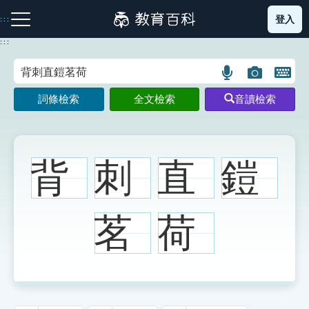
跳
登入
:::
到
主
:::
要
內
語
圖
開
容
注音索引圖示
筆畫索引圖示
部首索引表圖示
言
片
啟
詞條檢索
全文檢索
音讀檢索
搜
搜
鍵
尋
尋
盤
圖
圖
圖
示
示
示
背
刺
直
鎧
網站導覽
茗
荷
生字詞彙表
成語故事