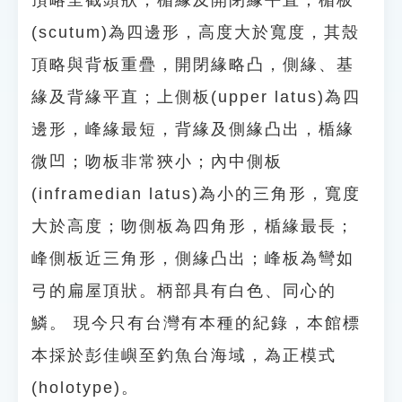
頂略呈截頭狀，楯緣及開閉緣平直；楯板
(scutum)為四邊形，高度大於寬度，其殼
頂略與背板重疊，開閉緣略凸，側緣、基
緣及背緣平直；上側板(upper latus)為四
邊形，峰緣最短，背緣及側緣凸出，楯緣
微凹；吻板非常狹小；內中側板
(inframedian latus)為小的三角形，寬度
大於高度；吻側板為四角形，楯緣最長；
峰側板近三角形，側緣凸出；峰板為彎如
弓的扁屋頂狀。柄部具有白色、同心的
鱗。 現今只有台灣有本種的紀錄，本館標
本採於彭佳嶼至釣魚台海域，為正模式
(holotype)。