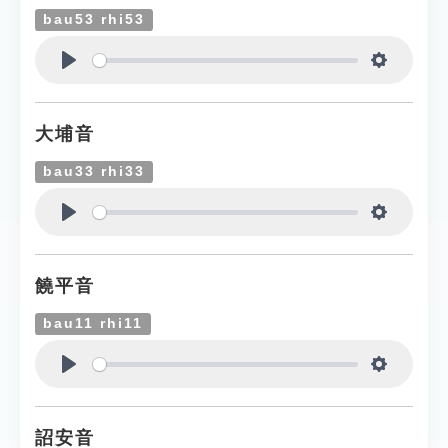
bau53 rhi53
Play
Settings
大埔音
bau33 rhi33
Play
Settings
饒平音
bau11 rhi11
Play
Settings
詔安音