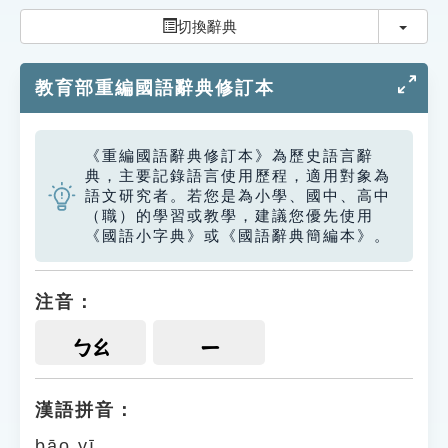
索引選單
切換
切換辭典
知識索引
教育部重編國語辭典修訂本
單字索引
生命大百科索引
《重編國語辭典修訂本》為歷史語言辭
典，主要記錄語言使用歷程，適用對象為
遊戲專區
語文研究者。若您是為小學、國中、高中
（職）的學習或教學，建議您優先使用
《國語小字典》或《國語辭典簡編本》。
教學應用
貓頭鷹博士
注音：
ㄅㄠ
ㄧ
漢語拼音：
bāo yī