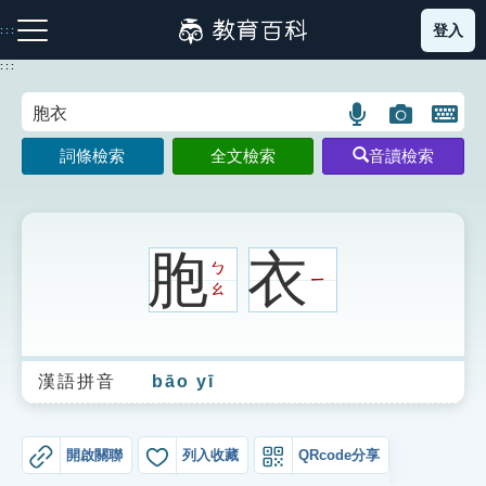
跳
登入
:::
到
主
:::
要
內
語
圖
開
容
注音索引圖示
筆畫索引圖示
部首索引表圖示
言
片
啟
詞條檢索
全文檢索
音讀檢索
搜
搜
鍵
尋
尋
盤
圖
圖
圖
示
示
示
胞
衣
ㄅ
ㄧ
ㄠ
網站導覽
漢語拼音
bāo yī
生字詞彙表
成語故事
開啟關聯
列入收藏
QRcode分享