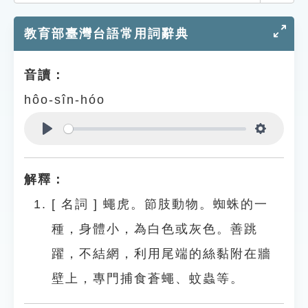
索引選單
教育部臺灣台語常用詞辭典
知識索引
單字索引
音讀：
生命大百科索引
hôo-sîn-hóo
遊戲專區
Play
Settings
教學應用
解釋：
貓頭鷹博士
[
名詞
]
蠅虎。節肢動物。蜘蛛的一
種，身體小，為白色或灰色。善跳
躍，不結網，利用尾端的絲黏附在牆
壁上，專門捕食蒼蠅、蚊蟲等。