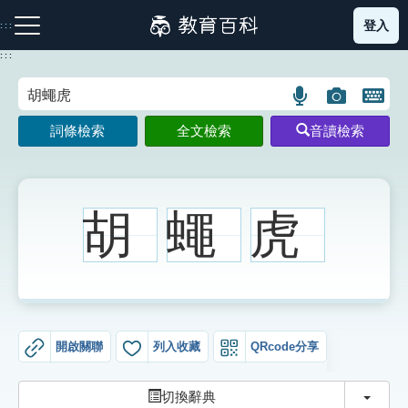
跳
登入
:::
到
主
:::
要
內
語
圖
開
容
注音索引圖示
筆畫索引圖示
部首索引表圖示
言
片
啟
詞條檢索
全文檢索
音讀檢索
搜
搜
鍵
尋
尋
盤
圖
圖
圖
示
示
示
胡
蠅
虎
網站導覽
生字詞彙表
開啟關聯
列入收藏
QRcode分享
成語故事
切換
切換辭典