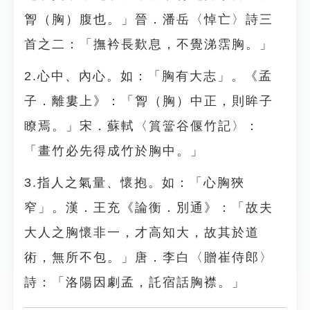
胷（胸）腹也。」晉．潘岳〈悼亡〉詩三
首之二：「撫衿長歎息，不覺涕霑胸。」
2.心中、內心。如：「胸有大志」。《孟
子．離婁上》：「胷（胸）中正，則眸子
瞭焉。」宋．蘇軾〈篔簹谷偃竹記〉：
「畫竹必先得成竹於胸中。」
3.指人之氣量、懷抱。如：「心胸狹
窄」。漢．王充《論衡．別通》：「故夫
大人之胸懷非一，才高知大，故其於道
術，無所不包。」唐．李白〈贈崔侍郎〉
詩：「洛陽因劇孟，託宿話胸襟。」