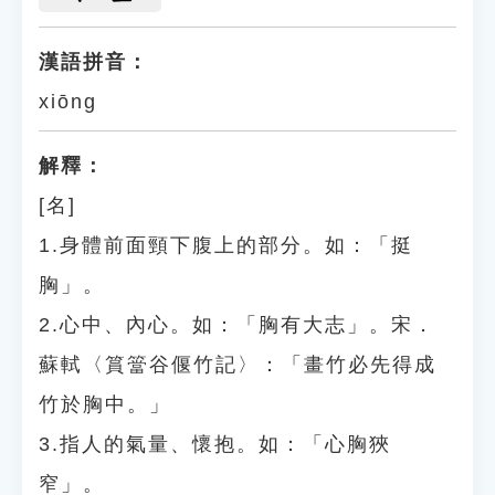
漢語拼音：
xiōng
解釋：
[名]
1.身體前面頸下腹上的部分。如：「挺
胸」。
2.心中、內心。如：「胸有大志」。宋．
蘇軾〈篔簹谷偃竹記〉：「畫竹必先得成
竹於胸中。」
3.指人的氣量、懷抱。如：「心胸狹
窄」。