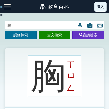
跳
登入
:::
到
主
:::
要
內
語
圖
開
容
注音索引圖示
筆畫索引圖示
部首索引表圖示
言
片
啟
詞條檢索
全文檢索
音讀檢索
搜
搜
鍵
尋
尋
盤
圖
圖
圖
示
示
示
胸
ㄒ
ㄩ
網站導覽
ㄥ
生字詞彙表
成語故事