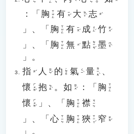
：「
胸
有
大
志
ㄒㄩㄥ
ㄧㄡˇ
ㄉㄚˋ
ㄓˋ
」、「
胸
有
成
竹
ㄒㄩㄥ
ㄧㄡˇ
ㄔㄥˊ
ㄓㄨˊ
」、「
胸
無
點
墨
ㄉㄧㄢˇ
ㄒㄩㄥ
ㄇㄛˋ
ㄨˊ
」。
指
人
的
氣
量
、
ㄌㄧㄤˋ
˙ㄉㄜ
ㄖㄣˊ
ㄑㄧˋ
ㄓˇ
懷
抱
。
如
：「
胸
ㄏㄨㄞˊ
ㄒㄩㄥ
ㄅㄠˋ
ㄖㄨˊ
懷
」、「
胸
襟
ㄏㄨㄞˊ
ㄒㄩㄥ
ㄐㄧㄣ
」、「
心
胸
狹
窄
ㄒㄧㄚˊ
ㄒㄧㄣ
ㄒㄩㄥ
ㄓㄞˇ
」。