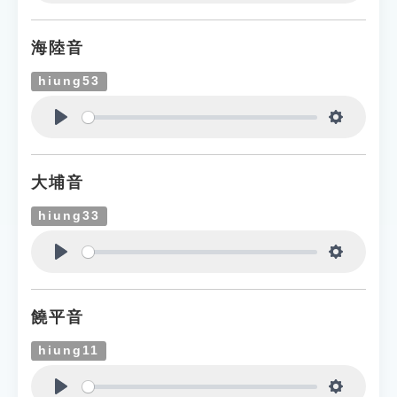
Play
Settings
海陸音
hiung53
Play
Settings
大埔音
hiung33
Play
Settings
饒平音
hiung11