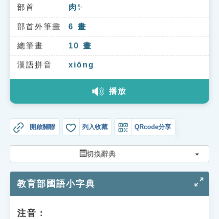
索引選單
部首
肉
ㄖㄡˋ
知識索引
部首外筆畫
6
畫
單字索引
總筆畫
10
畫
生命大百科索引
漢語拼音
xiōng
播放
遊戲專區
教學應用
開啟關聯
列入收藏
QRcode分享
貓頭鷹博士
切換
切換辭典
教育部國語小字典
注音：