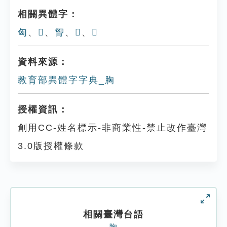
相關異體字：
匈
、
𦛄
、
胷
、
𦚍
、
𦙄
資料來源：
教育部異體字字典_胸
授權資訊：
創用CC-姓名標示-非商業性-禁止改作臺灣
3.0版授權條款
相關臺灣台語