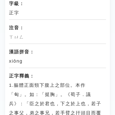
字級：
正字
注音：
ㄒㄩㄥ
漢語拼音：
xiōng
正字釋義：
1.軀體正面頸下腹上之部位。本作
「匈」。如：「挺胸」。《荀子．議
兵》：「臣之於君也，下之於上也，若子
之事父，弟之事兄，若手臂之扞頭目而覆