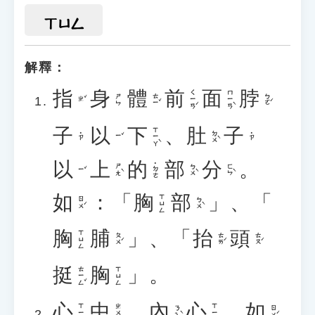
ㄒㄩㄥ
解釋：
指
身
體
前
面
脖
ㄑㄧㄢˊ
ㄇㄧㄢˋ
ㄊㄧˇ
ㄅㄛˊ
ㄕㄣ
ㄓˇ
子
以
下
、
肚
子
ㄒㄧㄚˋ
ㄉㄨˋ
˙ㄗ
˙ㄗ
ㄧˇ
以
上
的
部
分
。
˙ㄉㄜ
ㄕㄤˋ
ㄅㄨˋ
ㄈㄣˋ
ㄧˇ
如
：「
胸
部
」、「
ㄒㄩㄥ
ㄖㄨˊ
ㄅㄨˋ
胸
脯
」、「
抬
頭
ㄒㄩㄥ
ㄆㄨˊ
ㄊㄞˊ
ㄊㄡˊ
挺
胸
」。
ㄊㄧㄥˇ
ㄒㄩㄥ
心
中
、
內
心
。
如
ㄒㄧㄣ
ㄓㄨㄥ
ㄒㄧㄣ
ㄋㄟˋ
ㄖㄨˊ