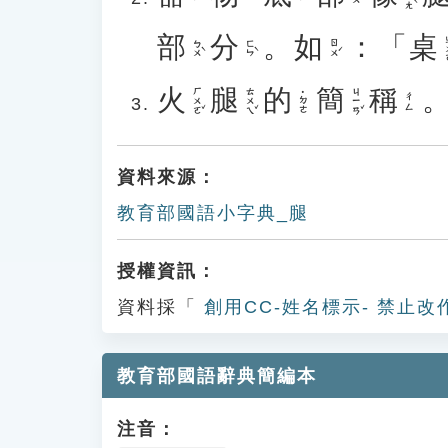
部
分
。
如
：「
桌
ㄓ
ㄅㄨˋ
ㄈㄣˋ
ㄖㄨˊ
火
腿
的
簡
稱
ㄏㄨㄛˇ
ㄊㄨㄟˇ
ㄐㄧㄢˇ
˙ㄉㄜ
ㄔㄥ
資料來源：
教育部國語小字典_腿
授權資訊：
資料採「
創用CC-姓名標示- 禁止改
教育部國語辭典簡編本
注音：