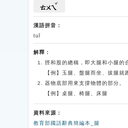
ㄊㄨㄟ
漢語拼音：
tuǐ
解釋：
脛和股的總稱，即大腿和小腿的
【例】玉腿、盤腿而坐、拔腿就
器物底部用來支撐物體的部分。
【例】桌腿、椅腿、床腿
資料來源：
教育部國語辭典簡編本_腿