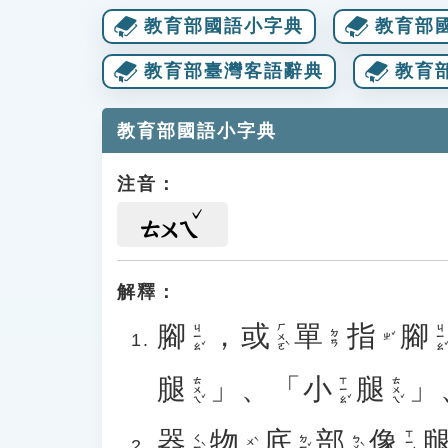
教育部國語小字典
教育部
教育部臺灣客語辭典
教育
教育部國語小字典
注音：
ㄊㄨㄟ
解釋：
腳
，
或
單
指
腳
ㄐㄧㄠˇ
ㄏㄨㄛˋ
ㄐㄧㄠˇ
ㄉㄢ
ㄓˇ
腿
」、「
小
腿
」
ㄊㄨㄟˇ
ㄒㄧㄠˇ
ㄊㄨㄟˇ
器
物
底
部
像
ㄒㄧㄤˋ
ㄑㄧˋ
ㄉㄧˇ
ㄅㄨˋ
ㄨˋ