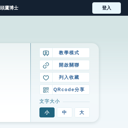
頭鷹博士
登入
教學模式
開啟關聯
列入收藏
QRcode分享
文字大小
小
中
大