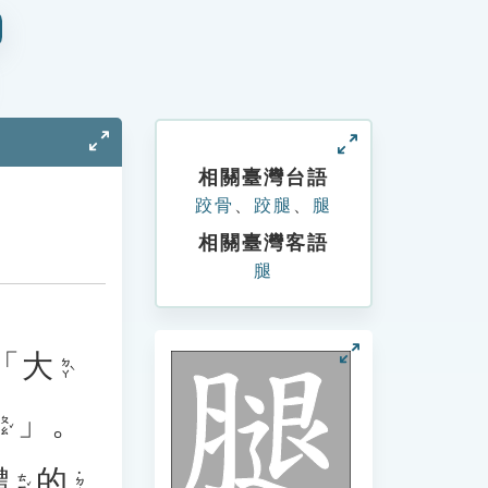
相關臺灣台語
跤骨
、
跤腿
、
腿
相關臺灣客語
腿
「
大
ㄉㄚˋ
」。
ㄆㄠˇ
體
的
˙ㄉㄜ
ㄊㄧˇ