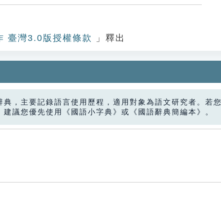
作 臺灣3.0版授權條款
」釋出
辭典，主要記錄語言使用歷程，適用對象為語文研究者。若
，建議您優先使用《國語小字典》或《國語辭典簡編本》。