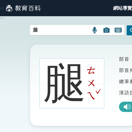
跳
網站導覽
:::
到
主
:::
要
內
語
圖
開
容
言
片
啟
搜
搜
鍵
尋
尋
盤
圖
圖
圖
部首
腿
示
示
示
ㄊ
部首
ㄨ
總筆
ˇ
漢語
ㄟ