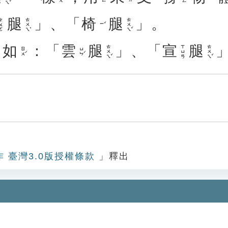
腿
」、「
椅
腿
」。
ㄊㄨㄟˇ
ㄊㄨㄟˇ
ㄨㄛ
ㄧˇ
。
如
：「
雲
腿
」、「
宣
腿
ㄊㄨㄟˇ
ㄊㄨㄟˇ
ㄒㄩㄢ
ㄖㄨˊ
ㄩㄣˊ
作 臺灣3.0版授權條款
」釋出