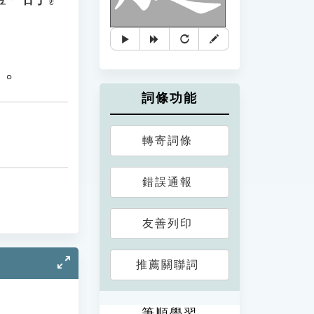
」。
詞條功能
轉寄詞條
錯誤通報
友善列印
推薦關聯詞
筆順學習