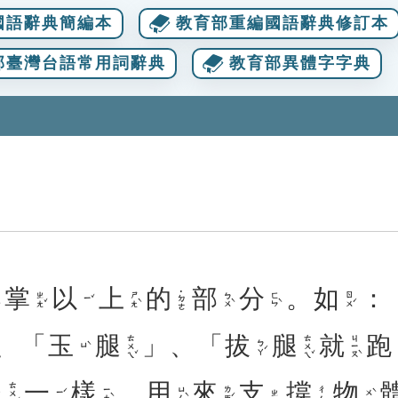
國語辭典簡編本
教育部重編國語辭典修訂本
部臺灣台語常用詞辭典
教育部異體字字典
掌
以
上
的
部
分
。
如
：
˙ㄉㄜ
ㄓㄤˇ
ㄕㄤˋ
ㄅㄨˋ
ㄈㄣˋ
ㄖㄨˊ
ㄧˇ
、「
玉
腿
」、「
拔
腿
就
跑
ㄊㄨㄟˇ
ㄊㄨㄟˇ
ㄐㄧㄡˋ
ㄅㄚˊ
ㄩˋ
腿
一
樣
，
用
來
支
撐
物
ㄊㄨㄟˇ
ㄧㄤˋ
ㄩㄥˋ
ㄌㄞˊ
ㄔㄥ
ㄧˊ
ㄨˋ
ㄓ