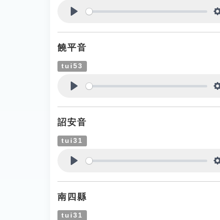
Play
饒平音
tui53
Play
詔安音
tui31
Play
南四縣
tui31