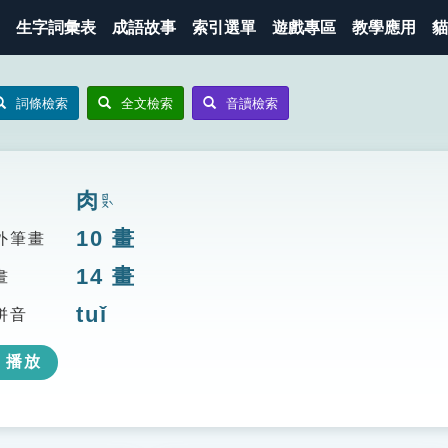
生字詞彙表
成語故事
索引選單
遊戲專區
教學應用
貓
詞條檢索
全文檢索
音讀檢索
肉
ㄖㄡˋ
10
畫
外筆畫
14
畫
畫
tuǐ
拼音
播放