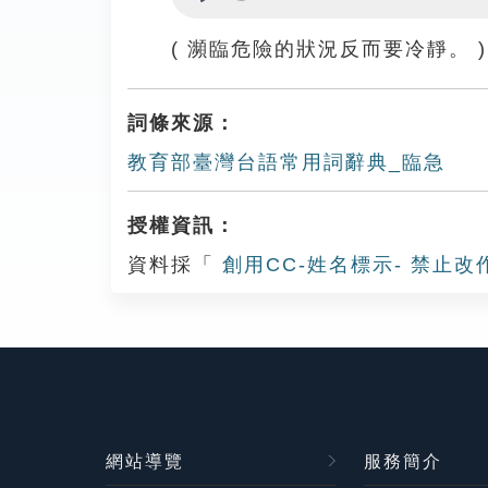
Play
( 瀕臨危險的狀況反而要冷靜。 )
詞條來源：
教育部臺灣台語常用詞辭典_臨急
授權資訊：
資料採「
創用CC-姓名標示- 禁止改
網站導覽
服務簡介