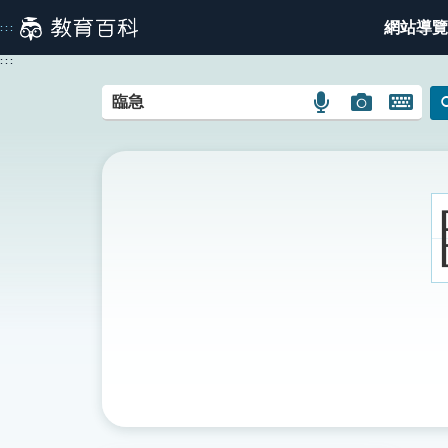
跳
網站導覽
:::
到
主
:::
要
內
語
圖
開
容
言
片
啟
搜
搜
鍵
尋
尋
盤
圖
圖
圖
示
示
示