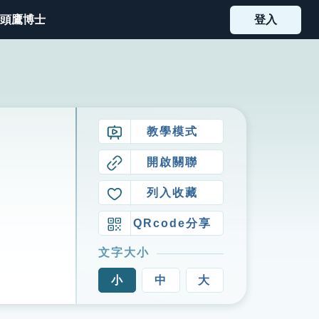
頭鷹博士
登入
教學模式
開啟關聯
列入收藏
QRcode分享
文字大小
小
中
大