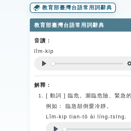
教育部臺灣台語常用詞辭典
教育部臺灣台語常用詞辭典
音讀：
lîm-kip
Play
解釋：
[
動詞
]
臨危。瀕臨危險、緊急
例如：
臨急顛倒愛冷靜。
Lîm-kip tian-tò ài líng-tsīng.