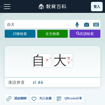
跳
登入
:::
到
主
:::
要
內
語
圖
開
容
注音索引圖示
筆畫索引圖示
部首索引表圖示
言
片
啟
詞條檢索
全文檢索
音讀檢索
搜
搜
鍵
尋
尋
盤
圖
圖
圖
示
示
示
自
大
ㄉ
ˋ
ㄗ
ˋ
ㄚ
網站導覽
漢語拼音
zì dà
生字詞彙表
成語故事
開啟關聯
列入收藏
QRcode分享