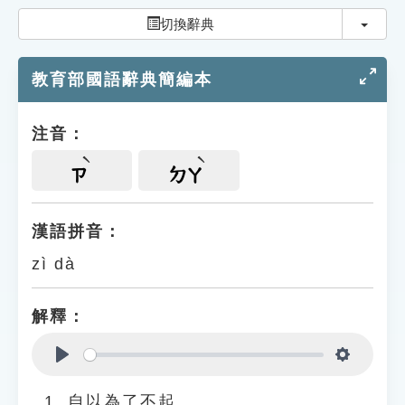
索引選單
切換
切換辭典
知識索引
教育部國語辭典簡編本
單字索引
生命大百科索引
注音：
遊戲專區
ㄗ
ㄉㄚ
教學應用
漢語拼音：
zì dà
貓頭鷹博士
解釋：
Play
Settings
自以為了不起。