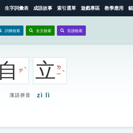
生字詞彙表
成語故事
索引選單
遊戲專區
教學應用
貓
詞條檢索
全文檢索
音讀檢索
自
立
ㄌ
ˋ
ㄗ
ˋ
ㄧ
zì lì
漢語拼音