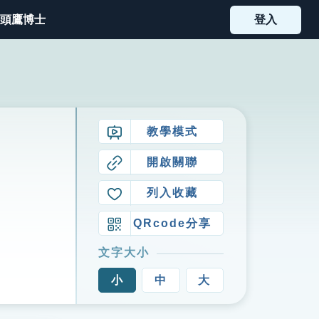
頭鷹博士
登入
教學模式
開啟關聯
列入收藏
QRcode分享
文字大小
小
中
大