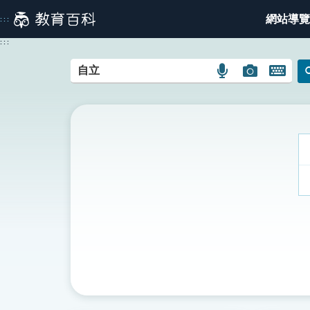
跳
網站導覽
:::
到
主
:::
要
內
語
圖
開
容
言
片
啟
搜
搜
鍵
尋
尋
盤
圖
圖
圖
示
示
示