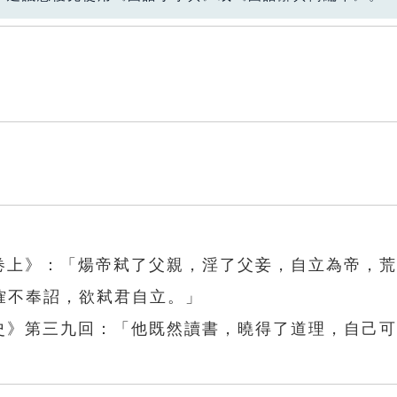
．卷上》：「煬帝弒了父親，淫了父妾，自立為帝，
傕不奉詔，欲弒君自立。」
小史》第三九回：「他既然讀書，曉得了道理，自己