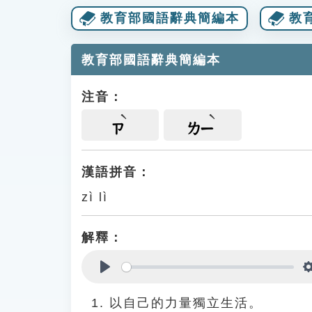
教育部國語辭典簡編本
教
教育部國語辭典簡編本
注音：
ㄗ
ㄌㄧ
漢語拼音：
zì lì
解釋：
Play
以自己的力量獨立生活。