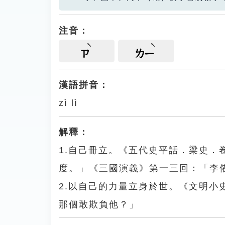
注音：
ㄗ
ㄌㄧ
漢語拼音：
zì lì
解釋：
1.自己冊立。《五代史平話．梁史
度。」《三國演義》第一三回：「李
2.以自己的力量立身於世。《文明
那個敢欺負他？」