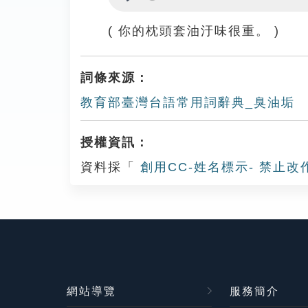
Play
( 你的枕頭套油汙味很重。 )
詞條來源：
教育部臺灣台語常用詞辭典_臭油垢
授權資訊：
資料採「
創用CC-姓名標示- 禁止改
網站導覽
服務簡介