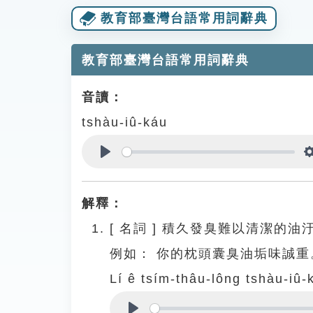
教育部臺灣台語常用詞辭典
教育部臺灣台語常用詞辭典
音讀：
tshàu-iû-káu
Play
解釋：
[
名詞
]
積久發臭難以清潔的油
例如：
你的枕頭囊臭油垢味誠重
Lí ê tsím-thâu-lông tshàu-iû-