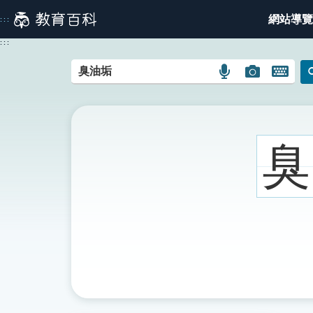
跳
網站導覽
:::
到
主
:::
要
內
語
圖
開
容
言
片
啟
搜
搜
鍵
尋
尋
盤
圖
圖
圖
臭
示
示
示