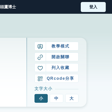
頭鷹博士
登入
教學模式
開啟關聯
列入收藏
QRcode分享
文字大小
小
中
大