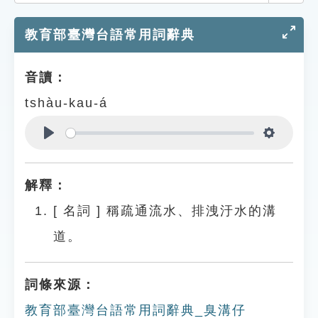
索引選單
教育部臺灣台語常用詞辭典
知識索引
單字索引
音讀：
生命大百科索引
tshàu-kau-á
遊戲專區
Play
Settings
教學應用
解釋：
貓頭鷹博士
[
名詞
]
稱疏通流水、排洩汙水的溝
道。
詞條來源：
教育部臺灣台語常用詞辭典_臭溝仔