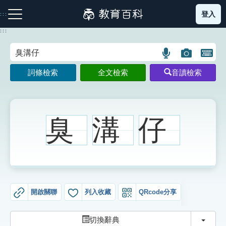
跳
登入
:::
到
主
:::
要
內
語
圖
開
容
注音索引圖示
筆畫索引圖示
部首索引表圖示
言
片
啟
詞條檢索
全文檢索
音讀檢索
搜
搜
鍵
尋
尋
盤
圖
圖
圖
示
示
示
臭
溝
仔
網站導覽
生字詞彙表
開啟關聯
列入收藏
QRcode分享
成語故事
切換
切換辭典