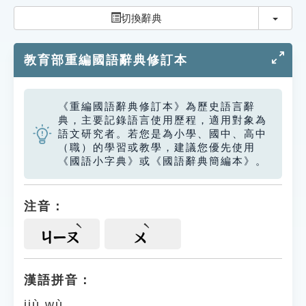
索引選單
切換
切換辭典
知識索引
教育部重編國語辭典修訂本
單字索引
生命大百科索引
《重編國語辭典修訂本》為歷史語言辭
典，主要記錄語言使用歷程，適用對象為
遊戲專區
語文研究者。若您是為小學、國中、高中
（職）的學習或教學，建議您優先使用
《國語小字典》或《國語辭典簡編本》。
教學應用
貓頭鷹博士
注音：
ㄐㄧㄡ
ㄨ
漢語拼音：
jiù wù