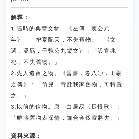
解釋：
1.舊時的典章文物。《左傳．哀公元
年》：「祀夏配天，不失舊物。」《文
選．潘勗．冊魏公九錫文》：「設官兆
祀，不失舊物。」
2.先人遺留之物。《晉書．卷八〇．王羲
之傳》：「偷兒，青氈我家舊物，可特置
之。」
3.以前的信物。唐．白居易〈長恨歌〉：
「唯將舊物表深情，鈿合金釵寄將去。」
資料來源：