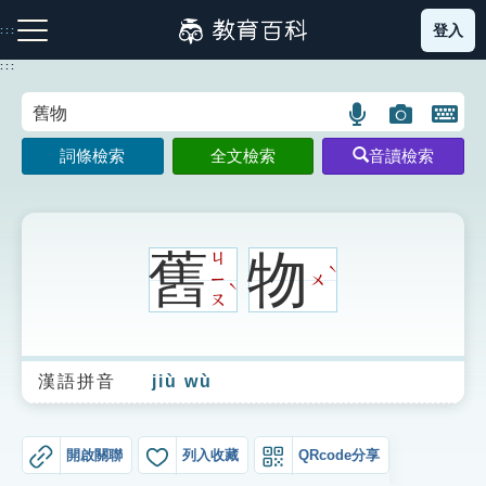
跳
登入
:::
到
主
:::
要
內
語
圖
開
容
注音索引圖示
筆畫索引圖示
部首索引表圖示
言
片
啟
詞條檢索
全文檢索
音讀檢索
搜
搜
鍵
尋
尋
盤
圖
圖
圖
示
示
示
舊
物
ㄐ
ˋ
ㄧ
ㄨ
ˋ
ㄡ
網站導覽
漢語拼音
jiù wù
生字詞彙表
成語故事
開啟關聯
列入收藏
QRcode分享