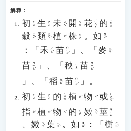
解釋：
初
生
未
開
花
的
ㄏㄨㄚ
˙ㄉㄜ
ㄨㄟˋ
ㄔㄨ
ㄕㄥ
ㄎㄞ
穀
類
植
株
。
如
ㄍㄨˇ
ㄌㄟˋ
ㄖㄨˊ
ㄓㄨ
ㄓˊ
：「
禾
苗
」、「
麥
ㄇㄧㄠˊ
ㄏㄜˊ
ㄇㄞˋ
苗
」、「
秧
苗
ㄇㄧㄠˊ
ㄇㄧㄠˊ
ㄧㄤ
」、「
稻
苗
」。
ㄇㄧㄠˊ
ㄉㄠˋ
初
生
的
植
物
或
ㄏㄨㄛˋ
˙ㄉㄜ
ㄔㄨ
ㄕㄥ
ㄓˊ
ㄨˋ
指
植
物
的
嫩
莖
ㄐㄧㄥ
˙ㄉㄜ
ㄋㄣˋ
ㄓˇ
ㄓˊ
ㄨˋ
、
嫩
葉
。
如
：「
樹
ㄋㄣˋ
ㄧㄝˋ
ㄖㄨˊ
ㄕㄨˋ