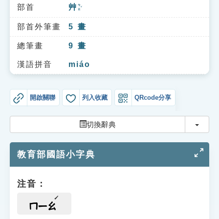
索引選單
部首
艸
ㄘㄠˇ
知識索引
部首外筆畫
5
畫
單字索引
總筆畫
9
畫
生命大百科索引
漢語拼音
miáo
遊戲專區
開啟關聯
列入收藏
QRcode分享
教學應用
切換
切換辭典
貓頭鷹博士
教育部國語小字典
注音：
ㄇㄧㄠ