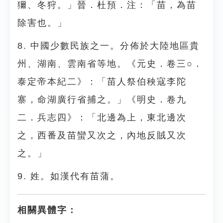
獮、冬狩。」晉．杜預．注：「苗，為苗
除害也。」
8. 中國少數民族之一。分佈於大陸地區貴
州、湖南、雲南省等地。《元史．卷三○．
泰定帝本紀二》：「苗人祭伯秧寇李陀
寨，命湖廣行省捕之。」《明史．卷九
二．兵志四》：「北邊為上，東北邊次
之，西番及苗蠻又次之，內地反賊又次
之。」
9. 姓。如漢代有苗蒲。
相關異體字：