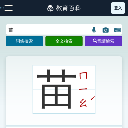
跳
登入
:::
到
主
:::
要
內
語
圖
開
容
注音索引圖示
筆畫索引圖示
部首索引表圖示
言
片
啟
詞條檢索
全文檢索
音讀檢索
搜
搜
鍵
尋
尋
盤
圖
圖
圖
示
示
示
苗
ㄇ
ㄧ
網站導覽
ˊ
ㄠ
生字詞彙表
成語故事