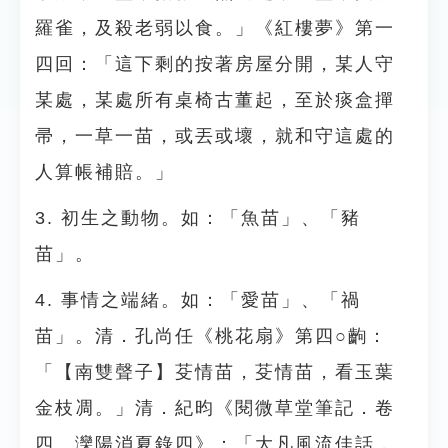
羅雀，及殺老弱以食。」《紅樓夢》第一
四回：「這下剩的按著房屋分開，某人守
某處，某處所有桌椅古董起，至於痰盒撣
帚，一草一苗，或丟或壞，就和守這處的
人算帳補賠。」
3. 初生之動物。如：「魚苗」、「豬
苗」。
4. 事情之端緒。如：「愛苗」、「禍
苗」。清．孔尚任《桃花扇》第四○齣：
「【南雙聲子】芟情苗，芟情苗，看玉葉
金枝凋。」清．紀昀《閱微草堂筆記．卷
四．灤陽消夏錄四》：「大凡風流佳話，