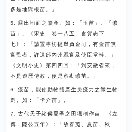
多是地獄根苗。」
5. 露出地面之礦產。如：「玉苗」、「礦
苗」。《宋史．卷一八五．食貨志下
七》：「請置專切提舉買金司，有金苗無
官監者，許遣部內州縣官及使臣掌幹。」
《文明小史》第四四回：「到安徽省來，
不是遊歷傳教，便是察勘礦苗。」
6. 疫苗，能使動物體產生免疫力之微生物
劑。如：「卡介苗」。
7. 古代天子諸侯夏季之田獵稱作苗。《左
傳．隱公五年》：「故春蒐、夏苗、秋