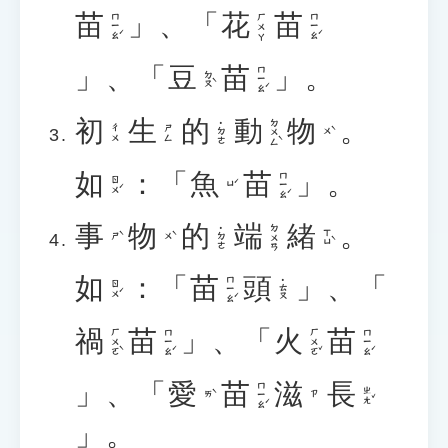
苗
」、「
花
苗
ㄇㄧㄠˊ
ㄇㄧㄠˊ
ㄏㄨㄚ
」、「
豆
苗
」。
ㄇㄧㄠˊ
ㄉㄡˋ
初
生
的
動
物
。
ㄉㄨㄥˋ
˙ㄉㄜ
ㄔㄨ
ㄕㄥ
ㄨˋ
如
：「
魚
苗
」。
ㄇㄧㄠˊ
ㄖㄨˊ
ㄩˊ
事
物
的
端
緒
。
ㄉㄨㄢ
˙ㄉㄜ
ㄒㄩˋ
ㄕˋ
ㄨˋ
如
：「
苗
頭
」、「
ㄇㄧㄠˊ
˙ㄊㄡ
ㄖㄨˊ
禍
苗
」、「
火
苗
ㄏㄨㄛˋ
ㄇㄧㄠˊ
ㄏㄨㄛˇ
ㄇㄧㄠˊ
」、「
愛
苗
滋
長
ㄇㄧㄠˊ
ㄓㄤˇ
ㄞˋ
ㄗ
」。