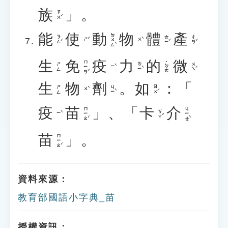
族
」。
ㄗㄨˊ
能
使
動
物
體
產
ㄉㄨㄥˋ
ㄋㄥˊ
ㄊㄧˇ
ㄔㄢˇ
ㄕˇ
ㄨˋ
生
免
疫
力
的
微
ㄇㄧㄢˇ
˙ㄉㄜ
ㄌㄧˋ
ㄨㄟˊ
ㄕㄥ
ㄧˋ
生
物
劑
。
如
：「
ㄐㄧˋ
ㄖㄨˊ
ㄕㄥ
ㄨˋ
疫
苗
」、「
卡
介
ㄇㄧㄠˊ
ㄐㄧㄝˋ
ㄎㄚˇ
ㄧˋ
苗
」。
ㄇㄧㄠˊ
資料來源：
教育部國語小字典_苗
授權資訊：