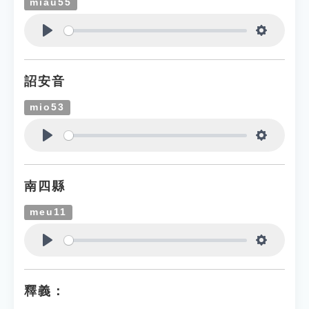
miau55
Play
Settings
詔安音
mio53
Play
Settings
南四縣
meu11
Play
Settings
釋義：