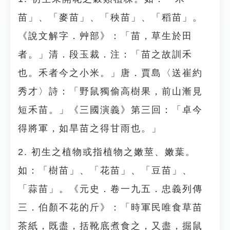
苗」、「麥苗」、「秧苗」、「稻苗」。
《說文解字．艸部》：「苗，草生於田
者。」清．段玉裁．注：「苗之故訓禾
也。禾者今之小米。」唐．賈島〈送崔約
秀才〉詩：「野鼠獨偷高樹果，前山漸見
短禾苗。」《三國演義》第三回：「卓今
得將軍，如旱苗之得甘雨也。」
2. 初生之植物或指植物之嫩莖、嫩葉。
如：「樹苗」、「花苗」、「豆苗」、
「蒜苗」。《元史．卷一九五．忠義列傳
三．伯顏不花的斤》：「時軍民唯食草苗
茶紙，既盡，括靴底煮食之，又盡，掘鼠