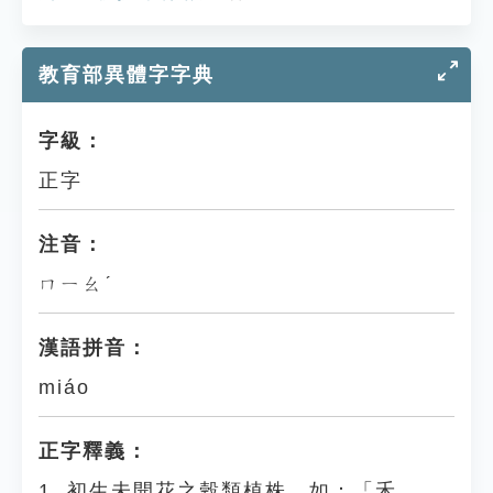
教育部異體字字典
字級：
正字
注音：
ㄇㄧㄠˊ
漢語拼音：
miáo
正字釋義：
1. 初生未開花之穀類植株。如：「禾