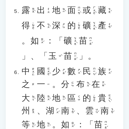
露
出
地
面
或
藏
ㄇㄧㄢˋ
ㄏㄨㄛˋ
ㄌㄡˋ
ㄉㄧˋ
ㄘㄤˊ
ㄔㄨ
得
不
深
的
礦
產
ㄎㄨㄤˋ
˙ㄉㄜ
˙ㄉㄜ
ㄅㄨˋ
ㄔㄢˇ
ㄕㄣ
。
如
：「
礦
苗
ㄎㄨㄤˋ
ㄇㄧㄠˊ
ㄖㄨˊ
」、「
玉
苗
」。
ㄇㄧㄠˊ
ㄩˋ
中
國
少
數
民
族
ㄍㄨㄛˊ
ㄇㄧㄣˊ
ㄓㄨㄥ
ㄕㄠˇ
ㄕㄨˋ
ㄗㄨˊ
之
一
。
分
布
在
ㄅㄨˋ
ㄗㄞˋ
ㄈㄣ
ㄓ
ㄧ
大
陸
地
區
的
貴
ㄍㄨㄟˋ
˙ㄉㄜ
ㄉㄚˋ
ㄌㄨˋ
ㄉㄧˋ
ㄑㄩ
州
、
湖
南
、
雲
南
ㄏㄨˊ
ㄋㄢˊ
ㄩㄣˊ
ㄋㄢˊ
ㄓㄡ
等
地
。
如
：「
苗
ㄇㄧㄠˊ
ㄉㄥˇ
ㄉㄧˋ
ㄖㄨˊ