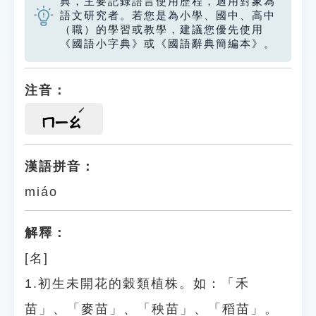
典，主要記錄語言使用歷程，適用對象為
語文研究者。若您是為小學、國中、高中
（職）的學習或教學，建議您優先使用
《國語小字典》或《國語辭典簡編本》。
注音：
ㄇㄧㄠ
漢語拼音：
miáo
解釋：
[名]
1.初生未開花的穀類植株。如：「禾
苗」、「麥苗」、「秧苗」、「稻苗」。