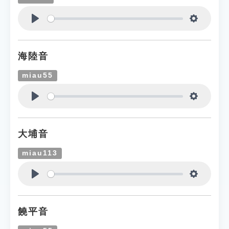
Play
Settings
海陸音
miau55
Play
Settings
大埔音
miau113
Play
Settings
饒平音