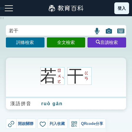
跳
登入
:::
到
主
:::
要
內
語
圖
開
容
注音索引圖示
筆畫索引圖示
部首索引表圖示
言
片
啟
詞條檢索
全文檢索
音讀檢索
搜
搜
鍵
尋
尋
盤
圖
圖
圖
示
示
示
若
干
ㄖ
ㄍ
ㄨ
ˋ
ㄢ
ㄛ
網站導覽
漢語拼音
ruò gān
生字詞彙表
成語故事
開啟關聯
列入收藏
QRcode分享