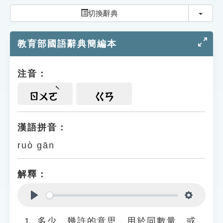
索引選單
切換
切換辭典
知識索引
教育部國語辭典簡編本
單字索引
生命大百科索引
注音：
遊戲專區
ㄖㄨㄛ
ㄍㄢ
教學應用
漢語拼音：
ruò gān
貓頭鷹博士
解釋：
Play
Settings
多少、幾許的意思，用於同數量，或