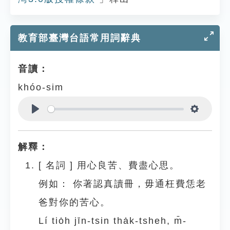
教育部臺灣台語常用詞辭典
音讀：
khóo-sim
Play
Settings
解釋：
[
名詞
]
用心良苦、費盡心思。
例如：
你著認真讀冊，毋通枉費恁老
爸對你的苦心。
Lí tio̍h jīn-tsin tha̍k-tsheh, m̄-