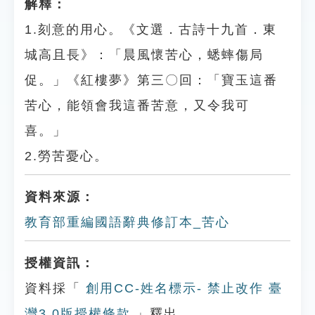
解釋：
1.刻意的用心。《文選．古詩十九首．東
城高且長》：「晨風懷苦心，蟋蟀傷局
促。」《紅樓夢》第三〇回：「寶玉這番
苦心，能領會我這番苦意，又令我可
喜。」
2.勞苦憂心。
資料來源：
教育部重編國語辭典修訂本_苦心
授權資訊：
資料採「
創用CC-姓名標示- 禁止改作 臺
灣3.0版授權條款
」釋出