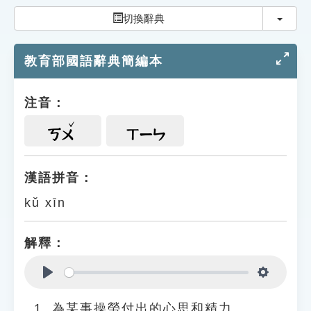
索引選單
切換
切換辭典
知識索引
教育部國語辭典簡編本
單字索引
生命大百科索引
注音：
遊戲專區
ㄎㄨ
ㄒㄧㄣ
教學應用
漢語拼音：
kǔ xīn
貓頭鷹博士
解釋：
Play
Settings
為某事操勞付出的心思和精力。