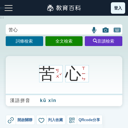
跳
登入
:::
到
主
:::
要
內
語
圖
開
容
注音索引圖示
筆畫索引圖示
部首索引表圖示
言
片
啟
詞條檢索
全文檢索
音讀檢索
搜
搜
鍵
尋
尋
盤
圖
圖
圖
示
示
示
苦
心
ㄒ
ㄎ
ˇ
ㄧ
ㄨ
ㄣ
網站導覽
漢語拼音
kǔ xīn
生字詞彙表
成語故事
開啟關聯
列入收藏
QRcode分享