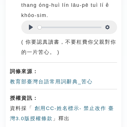
thang óng-huì lín lāu-pē tuì lí ê
khóo-sim.
Play
Settings
( 你要認真讀書，不要枉費你父親對你
的一片苦心。 )
詞條來源：
教育部臺灣台語常用詞辭典_苦心
授權資訊：
資料採「
創用CC-姓名標示- 禁止改作 臺
灣3.0版授權條款
」釋出