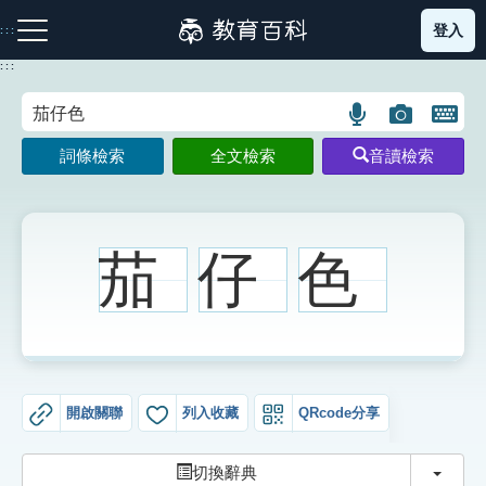
跳
登入
:::
到
主
:::
要
內
語
圖
開
容
注音索引圖示
筆畫索引圖示
部首索引表圖示
言
片
啟
詞條檢索
全文檢索
音讀檢索
搜
搜
鍵
尋
尋
盤
圖
圖
圖
示
示
示
茄
仔
色
網站導覽
生字詞彙表
開啟關聯
列入收藏
QRcode分享
成語故事
切換
切換辭典