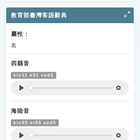
索引選單
教育部臺灣客語辭典
知識索引
單字索引
屬性：
生命大百科索引
名
遊戲專區
四縣音
教學應用
kio11 e31 sed2
貓頭鷹博士
Play
Settings
海陸音
kio55 er55 sed5