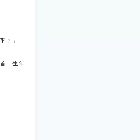
叱乎？」
九首．生年