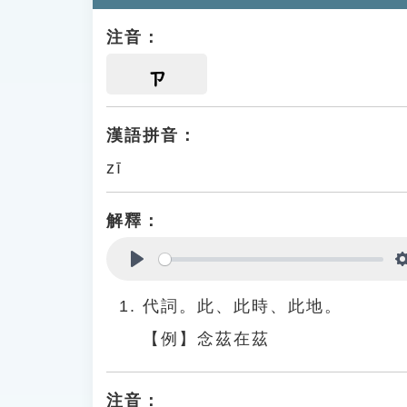
注音：
ㄗ
漢語拼音：
zī
解釋：
Play
代詞。此、此時、此地。
【例】念茲在茲
注音：