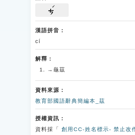
ㄘ
漢語拼音：
cí
解釋：
→龜茲
資料來源：
教育部國語辭典簡編本_茲
授權資訊：
資料採「
創用CC-姓名標示- 禁止改