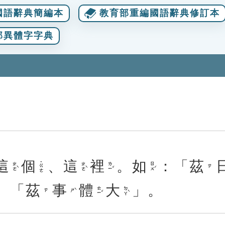
國語辭典簡編本
教育部重編國語辭典修訂本
部異體字字典
這
個
、
這
裡
。
如
：
「
茲
˙ㄍㄜ
ㄓㄜˋ
ㄓㄜˋ
ㄌㄧˇ
ㄖㄨˊ
ㄗ
、
「
茲
事
體
大
」
。
ㄊㄧˇ
ㄉㄚˋ
ㄕˋ
ㄗ