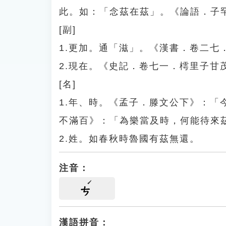
此。如：「念茲在茲」。《論語．子
[副]
1.更加。通「滋」。《漢書．卷二七
2.現在。《史記．卷七一．樗里子
[名]
1.年、時。《孟子．滕文公下》：
不滿百》：「為樂當及時，何能待來
2.姓。如春秋時魯國有茲無還。
注音：
ㄘ
漢語拼音：