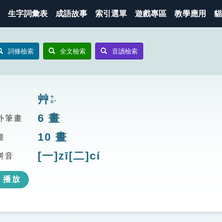
生字詞彙表
成語故事
索引選單
遊戲專區
教學應用
貓
詞條檢索
全文檢索
音讀檢索
艸
ㄘㄠˇ
6
畫
外筆畫
10
畫
畫
[一]zī[二]cí
拼音
播放