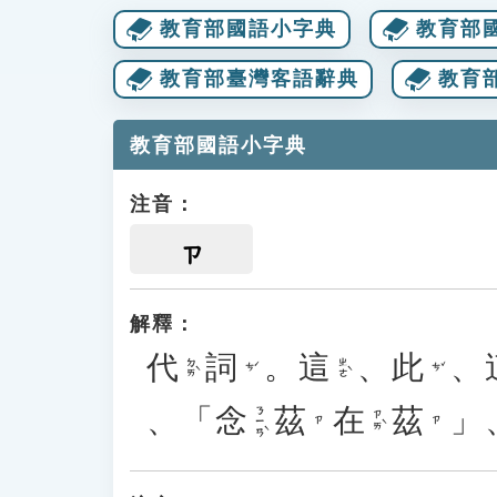
教育部國語小字典
教育部
教育部臺灣客語辭典
教育
教育部國語小字典
注音：
ㄗ
解釋：
代
詞
。
這
、
此
、
ㄉㄞˋ
ㄓㄜˋ
ㄘˊ
ㄘˇ
、
「
念
茲
在
茲
」
ㄋㄧㄢˋ
ㄗㄞˋ
ㄗ
ㄗ