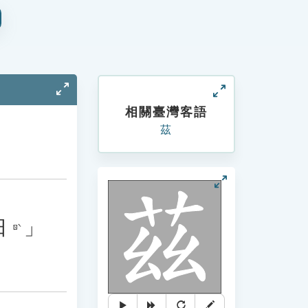
相關臺灣客語
茲
日
」
ㄖˋ