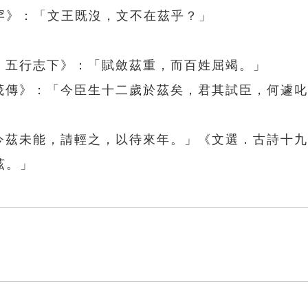
罕》：「文王既沒，文不在茲乎？」
．五行志下》：「賦斂茲重，而百姓屈竭。」
甘茂傳》：「今臣生十二歲於茲矣，君其試臣，何遽
「今茲未能，請輕之，以待來年。」《文選．古詩十
茲。」