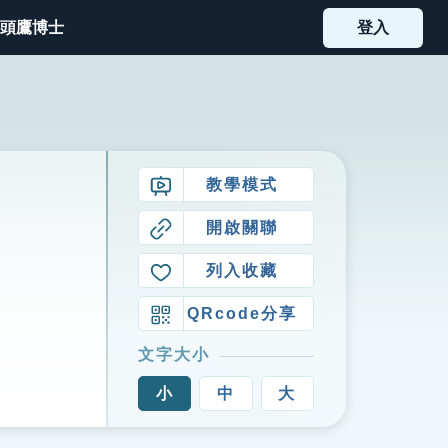
頭鷹博士
登入
教學模式
開啟關聯
列入收藏
QRcode分享
文字大小
小
中
大