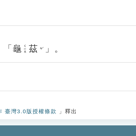
：
「
龜
茲
」
。
ㄑㄧㄡ
ㄘˊ
作 臺灣3.0版授權條款
」釋出