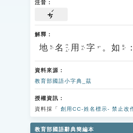
注音：
ㄘ
解釋：
地
名
用
字
。
如
ㄇㄧㄥˊ
ㄉㄧˋ
ㄩㄥˋ
ㄖㄨˊ
ㄗˋ
資料來源：
教育部國語小字典_茲
授權資訊：
資料採「
創用CC-姓名標示- 禁止改
教育部國語辭典簡編本