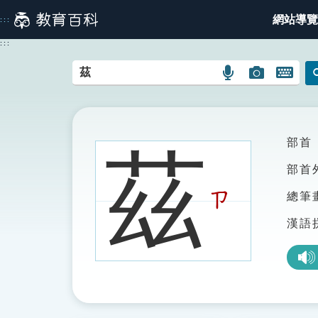
跳
網站導覽
:::
到
主
:::
要
內
語
圖
開
容
言
片
啟
搜
搜
鍵
尋
尋
盤
圖
圖
圖
部首
茲
示
示
示
部首
ㄗ
總筆
漢語