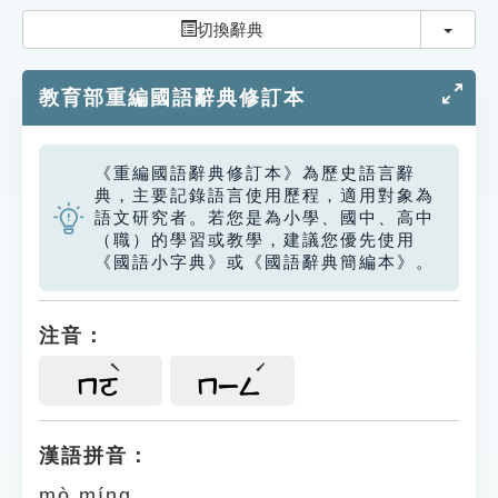
索引選單
切換
切換辭典
知識索引
教育部重編國語辭典修訂本
單字索引
生命大百科索引
《重編國語辭典修訂本》為歷史語言辭
典，主要記錄語言使用歷程，適用對象為
遊戲專區
語文研究者。若您是為小學、國中、高中
（職）的學習或教學，建議您優先使用
《國語小字典》或《國語辭典簡編本》。
教學應用
貓頭鷹博士
注音：
ㄇㄛ
ㄇㄧㄥ
漢語拼音：
mò míng