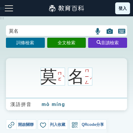
跳
登入
:::
到
主
:::
要
內
語
圖
開
容
注音索引圖示
筆畫索引圖示
部首索引表圖示
言
片
啟
詞條檢索
全文檢索
音讀檢索
搜
搜
鍵
尋
尋
盤
圖
圖
圖
示
示
示
莫
名
ㄇ
ㄇ
ㄧ
ˋ
ˊ
ㄛ
ㄥ
網站導覽
漢語拼音
mò míng
生字詞彙表
成語故事
開啟關聯
列入收藏
QRcode分享