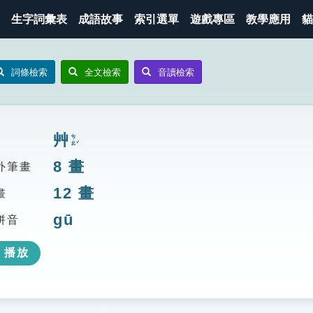
生字詞彙表
成語故事
索引選單
遊戲專區
教學應用
貓
詞條檢索
全文檢索
音讀檢索
艸
ㄘㄠˇ
8
畫
外筆畫
12
畫
畫
gū
拼音
播放