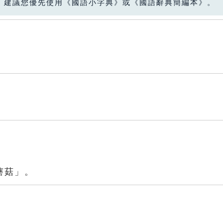
，建議您優先使用《國語小字典》或《國語辭典簡編本》。
蘑菇」。