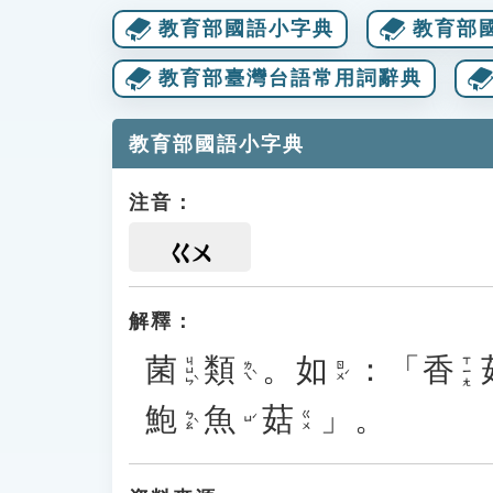
教育部國語小字典
教育部
教育部臺灣台語常用詞辭典
教育部國語小字典
注音：
ㄍㄨ
解釋：
菌
類
。
如
：「
香
ㄐㄩㄣˋ
ㄒㄧㄤ
ㄌㄟˋ
ㄖㄨˊ
鮑
魚
菇
」。
ㄅㄠˋ
ㄍㄨ
ㄩˊ