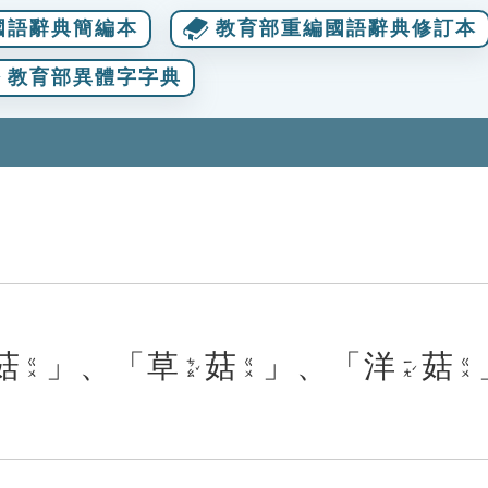
國語辭典簡編本
教育部重編國語辭典修訂本
教育部異體字字典
菇
」、「
草
菇
」、「
洋
菇
ㄘㄠˇ
ㄧㄤˊ
ㄍㄨ
ㄍㄨ
ㄍㄨ