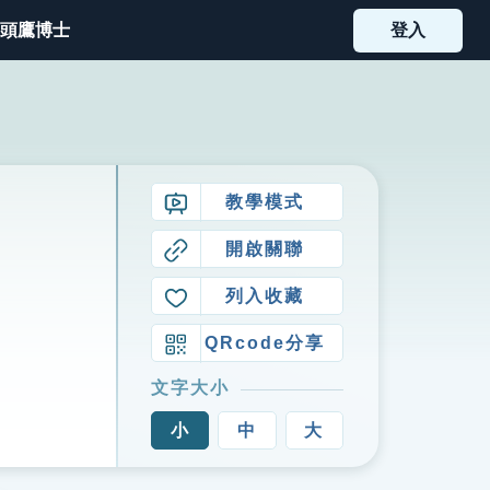
頭鷹博士
登入
教學模式
開啟關聯
列入收藏
QRcode分享
文字大小
小
中
大