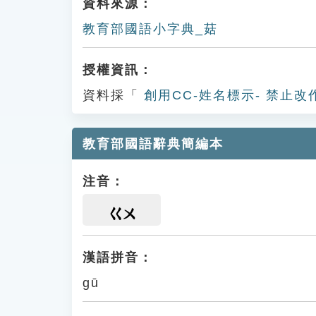
資料來源：
教育部國語小字典_菇
授權資訊：
資料採「
創用CC-姓名標示- 禁止改
教育部國語辭典簡編本
注音：
ㄍㄨ
漢語拼音：
gū