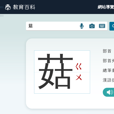
跳
網站導覽
:::
到
主
:::
要
內
語
圖
開
容
言
片
啟
搜
搜
鍵
尋
尋
盤
圖
圖
圖
部首
菇
示
示
示
部首
ㄍ
總筆
ㄨ
漢語