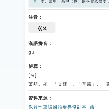
學、國中、高中（職）的學習或教學
注音：
ㄍㄨ
漢語拼音：
gū
解釋：
[名]
菌類。如：「香菇」、「草菇」、「
資料來源：
教育部重編國語辭典修訂本_菇