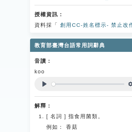
授權資訊：
資料採「
創用CC-姓名標示- 禁止改
教育部臺灣台語常用詞辭典
音讀：
koo
Play
解釋：
[
名詞
]
指食用菌類。
例如：
香菇