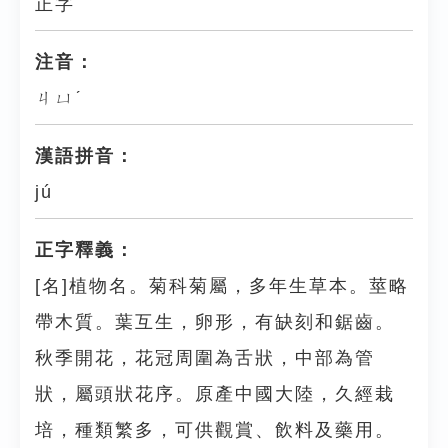
正字
注音：
ㄐㄩˊ
漢語拼音：
jú
正字釋義：
[名]植物名。菊科菊屬，多年生草本。莖略
帶木質。葉互生，卵形，有缺刻和鋸齒。
秋季開花，花冠周圍為舌狀，中部為管
狀，屬頭狀花序。原產中國大陸，久經栽
培，種類繁多，可供觀賞、飲料及藥用。