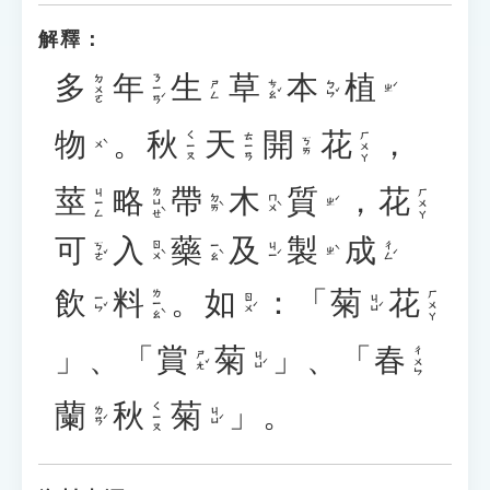
解釋：
多
年
生
草
本
植
ㄋㄧㄢˊ
ㄉㄨㄛ
ㄘㄠˇ
ㄅㄣˇ
ㄕㄥ
ㄓˊ
物
。
秋
天
開
花
，
ㄑㄧㄡ
ㄊㄧㄢ
ㄏㄨㄚ
ㄎㄞ
ㄨˋ
莖
略
帶
木
質
，
花
ㄌㄩㄝˋ
ㄐㄧㄥ
ㄏㄨㄚ
ㄉㄞˋ
ㄇㄨˋ
ㄓˊ
可
入
藥
及
製
成
ㄎㄜˇ
ㄖㄨˋ
ㄧㄠˋ
ㄐㄧˊ
ㄔㄥˊ
ㄓˋ
飲
料
。
如
：「
菊
花
ㄌㄧㄠˋ
ㄏㄨㄚ
ㄧㄣˇ
ㄖㄨˊ
ㄐㄩˊ
」、「
賞
菊
」、「
春
ㄔㄨㄣ
ㄕㄤˇ
ㄐㄩˊ
蘭
秋
菊
」。
ㄑㄧㄡ
ㄌㄢˊ
ㄐㄩˊ