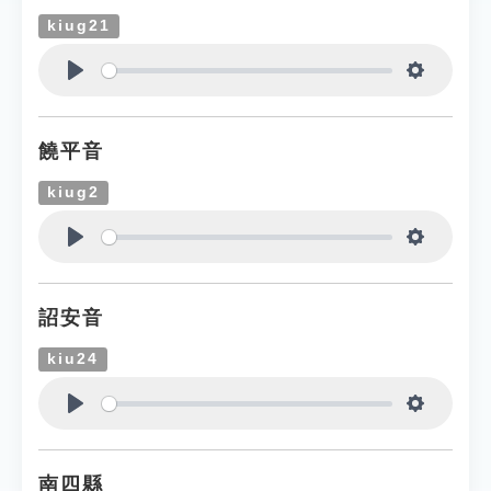
kiug21
Play
Settings
饒平音
kiug2
Play
Settings
詔安音
kiu24
Play
Settings
南四縣