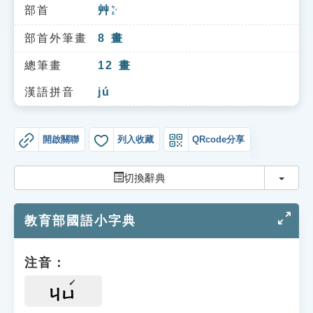
索引選單
部首
艸
ㄘㄠˇ
知識索引
部首外筆畫
8
畫
單字索引
總筆畫
12
畫
生命大百科索引
漢語拼音
jú
遊戲專區
開啟關聯
列入收藏
QRcode分享
教學應用
切換
切換辭典
貓頭鷹博士
教育部國語小字典
注音：
ㄐㄩ