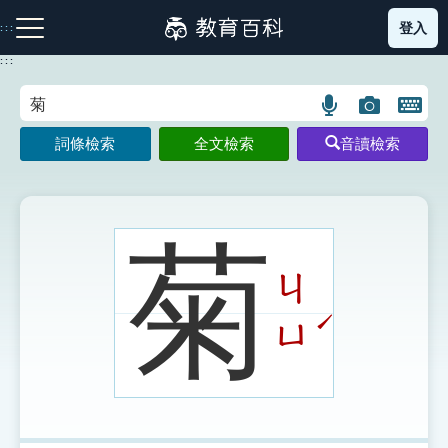
跳
登入
:::
到
主
:::
要
內
語
圖
開
容
注音索引圖示
筆畫索引圖示
部首索引表圖示
言
片
啟
詞條檢索
全文檢索
音讀檢索
搜
搜
鍵
尋
尋
盤
圖
圖
圖
示
示
示
菊
ㄐ
網站導覽
ˊ
ㄩ
生字詞彙表
成語故事