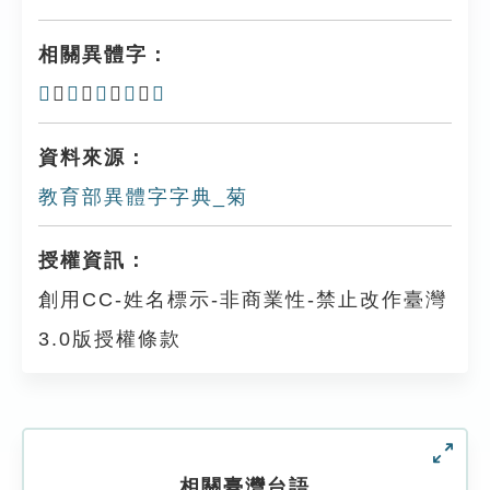
相關異體字：
𦵳
、
䕮
、
𧂲
、
𦶗
、
𧃓
資料來源：
教育部異體字字典_菊
授權資訊：
創用CC-姓名標示-非商業性-禁止改作臺灣
3.0版授權條款
相關臺灣台語