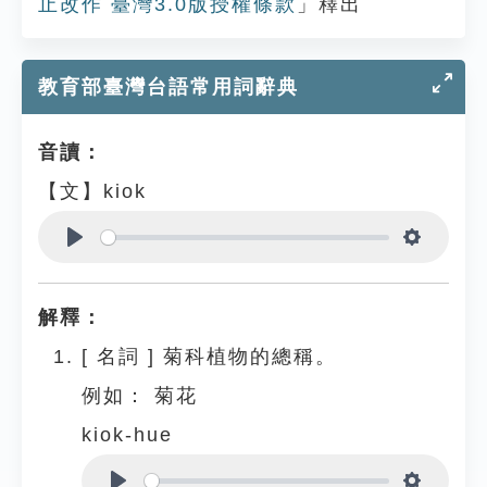
止改作 臺灣3.0版授權條款
」釋出
教育部臺灣台語常用詞辭典
音讀：
【文】kiok
Play
Settings
解釋：
[
名詞
]
菊科植物的總稱。
例如：
菊花
kiok-hue