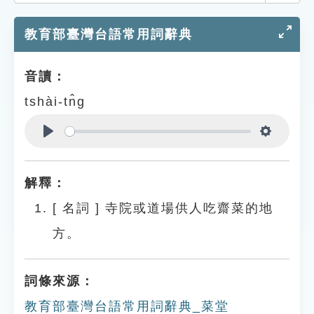
索引選單
教育部臺灣台語常用詞辭典
知識索引
單字索引
音讀：
生命大百科索引
tshài-tn̂g
遊戲專區
Play
Settings
教學應用
解釋：
貓頭鷹博士
[
名詞
]
寺院或道場供人吃齋菜的地
方。
詞條來源：
教育部臺灣台語常用詞辭典_菜堂