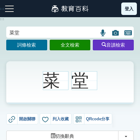
跳
登入
:::
到
主
:::
要
內
語
圖
開
容
注音索引圖示
筆畫索引圖示
部首索引表圖示
言
片
啟
詞條檢索
全文檢索
音讀檢索
搜
搜
鍵
尋
尋
盤
圖
圖
圖
示
示
示
菜
堂
網站導覽
生字詞彙表
開啟關聯
列入收藏
QRcode分享
成語故事
切換
切換辭典