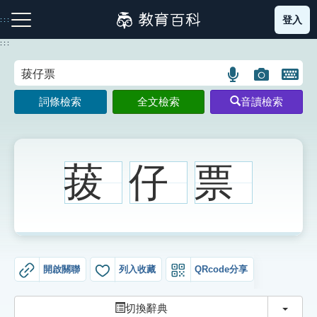
跳
登入
:::
到
主
:::
要
內
語
圖
開
容
注音索引圖示
筆畫索引圖示
部首索引表圖示
言
片
啟
詞條檢索
全文檢索
音讀檢索
搜
搜
鍵
尋
尋
盤
圖
圖
圖
示
示
示
菝
仔
票
網站導覽
生字詞彙表
開啟關聯
列入收藏
QRcode分享
成語故事
切換
切換辭典