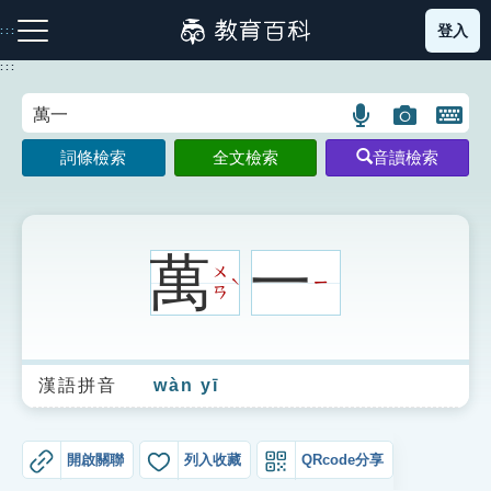
跳
登入
:::
到
主
:::
要
內
語
圖
開
容
注音索引圖示
筆畫索引圖示
部首索引表圖示
言
片
啟
詞條檢索
全文檢索
音讀檢索
搜
搜
鍵
尋
尋
盤
圖
圖
圖
示
示
示
萬
一
ㄨ
ㄧ
ˋ
ㄢ
網站導覽
漢語拼音
wàn yī
生字詞彙表
成語故事
開啟關聯
列入收藏
QRcode分享