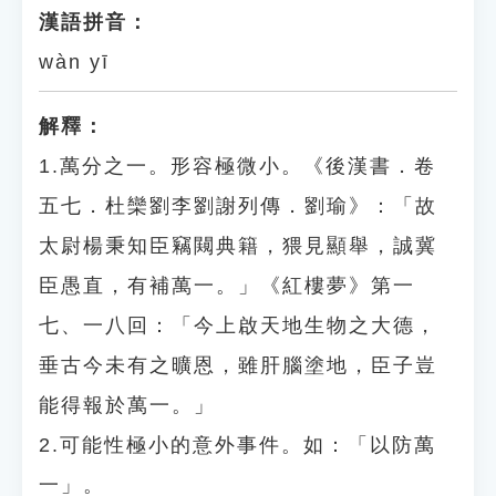
漢語拼音：
wàn yī
解釋：
1.萬分之一。形容極微小。《後漢書．卷
五七．杜欒劉李劉謝列傳．劉瑜》：「故
太尉楊秉知臣竊闚典籍，猥見顯舉，誠冀
臣愚直，有補萬一。」《紅樓夢》第一
七、一八回：「今上啟天地生物之大德，
垂古今未有之曠恩，雖肝腦塗地，臣子豈
能得報於萬一。」
2.可能性極小的意外事件。如：「以防萬
一」。