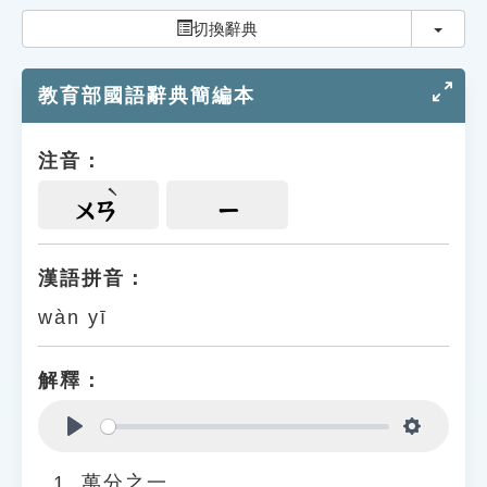
索引選單
切換
切換辭典
知識索引
教育部國語辭典簡編本
單字索引
生命大百科索引
注音：
遊戲專區
ㄨㄢ
ㄧ
教學應用
漢語拼音：
wàn yī
貓頭鷹博士
解釋：
Play
Settings
萬分之一。