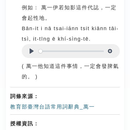
例如：
萬一伊若知影這件代誌，一定
會起性地。
Bān-it i nā tsai-iánn tsit kiānn tāi-
tsì, it-tīng ē khí-sìng-tē.
Play
Settings
( 萬一他知道這件事情，一定會發脾氣
的。 )
詞條來源：
教育部臺灣台語常用詞辭典_萬一
授權資訊：