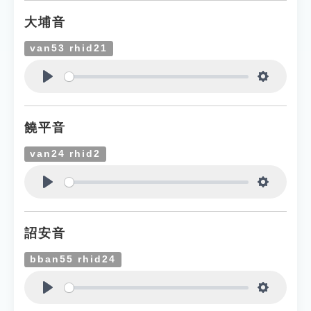
大埔音
van53 rhid21
Play
Settings
饒平音
van24 rhid2
Play
Settings
詔安音
bban55 rhid24
Play
Settings