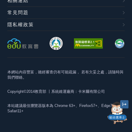
相關連結
常見問題
隱私權政策
本網站內容豐富，雖經審查仍有可能疏漏，
若有欠妥之處，請隨時與
我們聯絡。
Copyright©2014教育部
丨系統維運廠商：卡米爾有限公司
本站建議最佳瀏覽器版本為
Chrome 63+、Firefox57+、Edge79+及
Safari11+
貓頭鷹博士