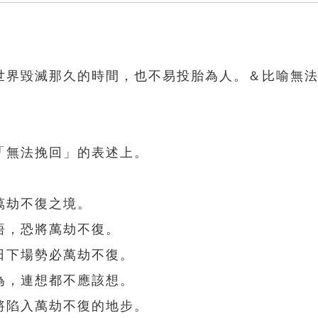
世界毀滅那久的時間，也不易投胎為人。＆比喻無
「無法挽回」的表述上。
萬劫不復之境。
悟，恐將萬劫不復。
日下場勢必萬劫不復。
為，連想都不應該想。
將陷入萬劫不復的地步。