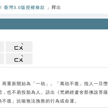
作 臺灣3.0版授權條款
」釋出
ㄈㄨ
ㄈㄨ
，再重新開始為「一劫」。「萬劫不復」指人一旦
間，也不易投胎為人。語出《梵網經盧舍那佛說菩
劫不復」比喻無法挽救的行為或命運。