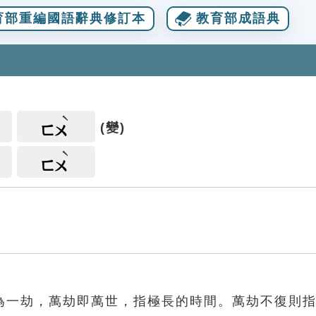
育部重編國語辭典修訂本
教育部成語典
(變)
ㄈㄨ
ㄈㄨ
為一劫，萬劫即萬世，指極長的時間。萬劫不復則