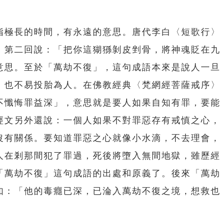
指極長的時間，有永遠的意思。唐代李白〈短歌行
》第二回說：「把你這猢猻剝皮剉骨，將神魂貶在
意思。至於「萬劫不復」，這句成語本來是說人一
，也不易投胎為人。在佛教經典〈梵網經菩薩戒序
不懺悔罪益深」，意思就是要人如果自知有罪，要
經文另外還說：一個人如果不對罪惡存有戒慎之心
沒有關係。要知道罪惡之心就像小水滴，不去理會
人在剎那間犯了罪過，死後將墮入無間地獄，雖歷
「萬劫不復」這句成語的出處和原義了。後來「萬
如：「他的毒癮已深，已淪入萬劫不復之境，想救