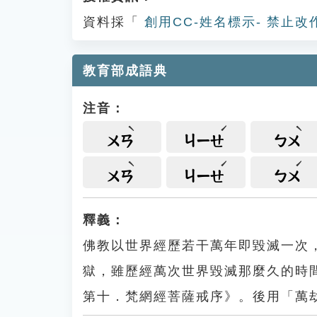
資料採「
創用CC-姓名標示- 禁止改
教育部成語典
注音：
ㄨㄢ
ㄐㄧㄝ
ㄅㄨ
ㄨㄢ
ㄐㄧㄝ
ㄅㄨ
釋義：
佛教以世界經歷若干萬年即毀滅一次
獄，雖歷經萬次世界毀滅那麼久的時
第十．梵網經菩薩戒序》。後用「萬