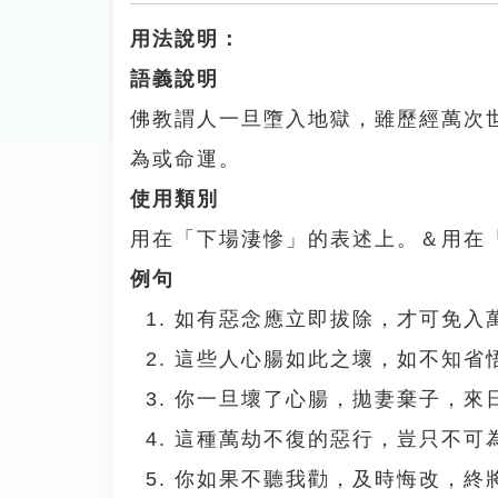
用法說明：
語義說明
佛教謂人一旦墮入地獄，雖歷經萬次
為或命運。
使用類別
用在「下場淒慘」的表述上。＆用在
例句
如有惡念應立即拔除，才可免入
這些人心腸如此之壞，如不知省
你一旦壞了心腸，拋妻棄子，來
這種萬劫不復的惡行，豈只不可
你如果不聽我勸，及時悔改，終