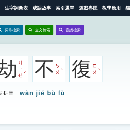
生字詞彙表
成語故事
索引選單
遊戲專區
教學應用
貓
詞條檢索
全文檢索
音讀檢索
劫
不
復
ㄐ
ㄅ
ㄈ
ㄧ
ˋ
ˋ
ˊ
ㄨ
ㄨ
ㄝ
wàn jié bù fù
語拼音