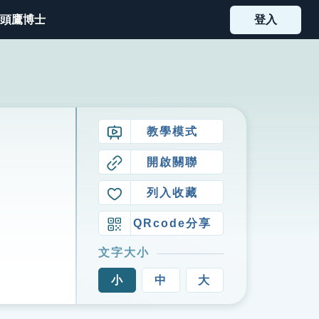
頭鷹博士
登入
教學模式
開啟關聯
列入收藏
QRcode分享
文字大小
小
中
大