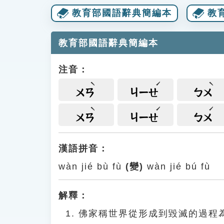
教育部國語辭典簡編本
教
教育部國語辭典簡編本
注音：
ㄨㄢ
ㄐㄧㄝ
ㄅㄨ
ㄨㄢ
ㄐㄧㄝ
ㄅㄨ
漢語拼音：
wàn jié bù fù
(變)
wàn jié bú fù
解釋：
佛家稱世界從形成到毀滅的過程