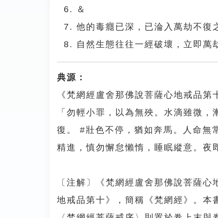
＆
他的毒癮已深，已淪入萬劫不復
自然生態往往一經破壞，立即萬
典源：
《梵網經盧舍那佛說菩薩心地戒品第十
「勿輕小罪，以為無殃。水滴雖微，漸盈
復。 #壯色不停，猶如奔馬。人命
精進，慎勿懈怠懶惰，睡眠縱意。夜
〔注解〕《梵網經盧舍那佛說菩薩心
地戒品第十》，簡稱《梵網經》。本
〈梵網經菩薩戒序〉則置於卷上末與