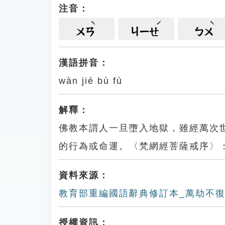
注音：
ㄨㄢ
ㄐㄧㄝ
ㄅㄨ
漢語拼音：
wàn jié bù fù
解釋：
佛教本謂人一旦墮入地獄，雖經萬次
的行為或命運。〈梵網經菩薩戒序〉
資料來源：
教育部重編國語辭典修訂本_萬劫不
授權資訊：