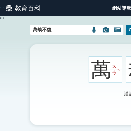
跳
網站導覽
:::
到
主
:::
要
內
語
圖
開
容
言
片
啟
搜
搜
鍵
尋
尋
盤
圖
圖
圖
萬
示
示
示
ㄨ
ˋ
ㄢ
漢