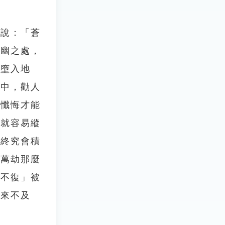
〉說：「蒼
九幽之處，
旦墮入地
〉中，勸人
能懺悔才能
，就容易縱
，終究會積
經萬劫那麼
劫不復」被
也來不及