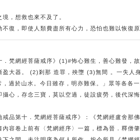
之境，想救也來不及了。
劫不復，即使人類費盡所有心力，恐怕也難以恢復
．梵網經菩薩戒序》(1)#怖心難生，善心難發，
大器。 (2)剎那 造罪，殃墮 (3)無間 。一失人
無常，過於山水。今日雖存，明亦難保。」眾等各各
即攝心，存念三寶，莫以空過，徒設疲勞，後代深
地戒品第十．梵網經菩薩戒序》：《梵網經盧舍那
書內容卷上前有〈梵網經序〉一篇，標為晉．釋僧
卷下之間，未注明序為何人所作。按今所見《梵網