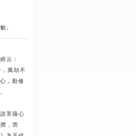
原貌。
故經云：
身，萬劫不
一心，勤修
悔。
佛說菩薩心
肇撰，而
經》為五代