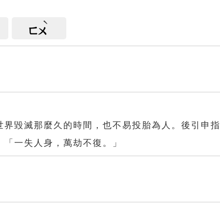
ㄈㄨ
世界毀滅那麼久的時間，也不易投胎為人。後引申
：「一失人身，萬劫不復。」
復