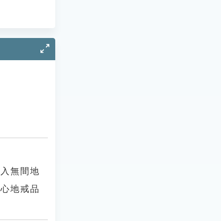
墮入無間地
薩心地戒品