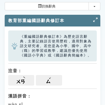
索引選單
切換
切換辭典
知識索引
教育部重編國語辭典修訂本
單字索引
生命大百科索引
《重編國語辭典修訂本》為歷史語言辭
典，主要記錄語言使用歷程，適用對象為
遊戲專區
語文研究者。若您是為小學、國中、高中
（職）的學習或教學，建議您優先使用
《國語小字典》或《國語辭典簡編本》。
教學應用
貓頭鷹博士
注音：
ㄨㄢ
ㄙ
漢語拼音：
wàn sǐ