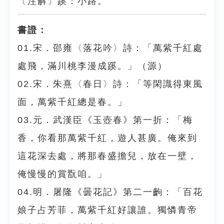
〔注解〕蹊：小路。
書證：
01.宋．邵雍〈落花吟〉詩：「萬紫千紅處
處飛，滿川桃李漫成蹊。」（源）
02.宋．朱熹〈春日〉詩：「等閑識得東風
面，萬紫千紅總是春。」
03.元．武漢臣《玉壺春》第一折：「梅
香，你看那萬紫千紅，遊人甚廣。俺來到
這花深去處，將那春盛擔兒，放在一壁，
俺慢慢的賞翫咱。」
04.明．屠隆《曇花記》第二一齣：「百花
娘子占芳菲，萬紫千紅好讓誰。獨憐青帝