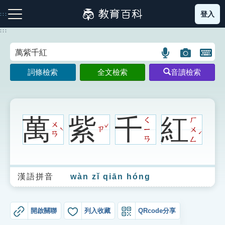
跳
登入
:::
到
主
:::
要
內
語
圖
開
容
注音索引圖示
筆畫索引圖示
部首索引表圖示
言
片
啟
詞條檢索
全文檢索
音讀檢索
搜
搜
鍵
尋
尋
盤
圖
圖
圖
示
示
示
萬
紫
千
紅
ㄑ
ㄏ
ˇ
ㄨ
ㄗ
ㄧ
ㄨ
ˋ
ˊ
ㄢ
ㄢ
ㄥ
網站導覽
漢語拼音
wàn zǐ qiān hóng
生字詞彙表
成語故事
開啟關聯
列入收藏
QRcode分享