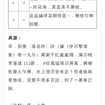
○
ㄨ
∼的花海，真是美不勝收。
這盆繡球花開得是∼，難怪引蜂
ㄨ
○
招蝶。
典源：
宋．邵雍〈落花吟〉詩（據《伊川擊壤
集》卷一九引）萬紫千紅處處飛，滿川桃
李漫成 (1)蹊 。 #狂風猛雨日將暮，舞榭
歌臺人乍稀。水上漂浮安有定？徑邊狼籍
更無依。流鶯不用多言語，到了一番春已
歸。