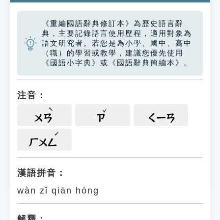
《重編國語辭典修訂本》為歷史語言辭
典，主要記錄語言使用歷程，適用對象為
語文研究者。若您是為小學、國中、高中
（職）的學習或教學，建議您優先使用
《國語小字典》或《國語辭典簡編本》。
注音：
ㄨㄢ
ㄗ
ㄑㄧㄢ
ㄏㄨㄥ
漢語拼音：
wàn zǐ qiān hóng
解釋：