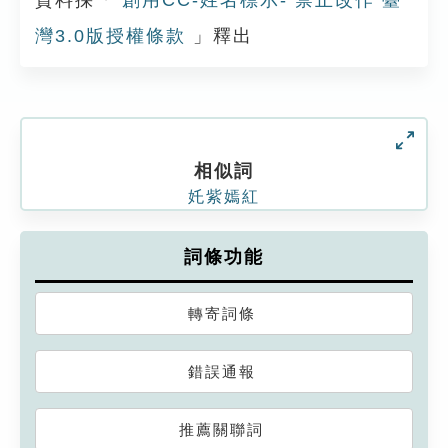
資料採「
創用CC-姓名標示- 禁止改作 臺
灣3.0版授權條款
」釋出
相似詞
奼紫嫣紅
詞條功能
轉寄詞條
錯誤通報
推薦關聯詞