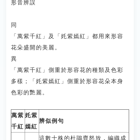
形音辨誤
同
「萬紫千紅」及「奼紫嫣紅」都用來形容
花朵盛開的美麗。
異
「萬紫千紅」側重於形容花的種類及色彩
多樣；「奼紫嫣紅」側重於形容花朵本身
色彩的艷麗。
萬紫
奼紫
辨似例句
千紅
嫣紅
這數十株的杜鵑齊怒放，編織成