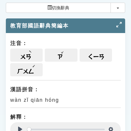
索引選單
切換
切換辭典
知識索引
教育部國語辭典簡編本
單字索引
生命大百科索引
注音：
遊戲專區
ㄨㄢ
ㄗ
ㄑㄧㄢ
教學應用
ㄏㄨㄥ
貓頭鷹博士
漢語拼音：
wàn zǐ qiān hóng
解釋：