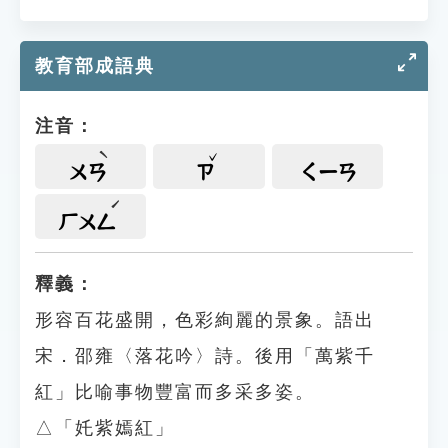
教育部成語典
注音：
ㄨㄢ
ㄗ
ㄑㄧㄢ
ㄏㄨㄥ
釋義：
形容百花盛開，色彩絢麗的景象。語出
宋．邵雍〈落花吟〉詩。後用「萬紫千
紅」比喻事物豐富而多采多姿。
△「奼紫嫣紅」