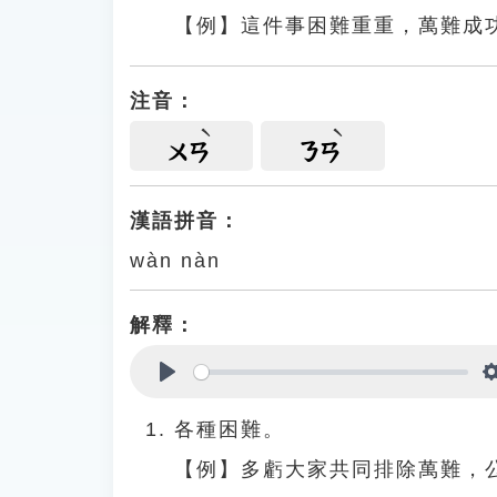
【例】這件事困難重重，萬難成
注音：
ㄨㄢ
ㄋㄢ
漢語拼音：
wàn nàn
解釋：
Play
各種困難。
【例】多虧大家共同排除萬難，