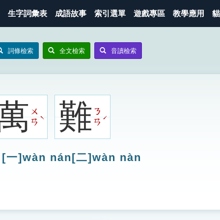
生字詞彙表
成語故事
索引選單
遊戲專區
教學應用
貓
詞條檢索
全文檢索
音讀檢索
萬
難
ㄨ
ㄋ
ˋ
ˊ
ㄢ
ㄢ
[一]wàn nán[二]wàn nàn