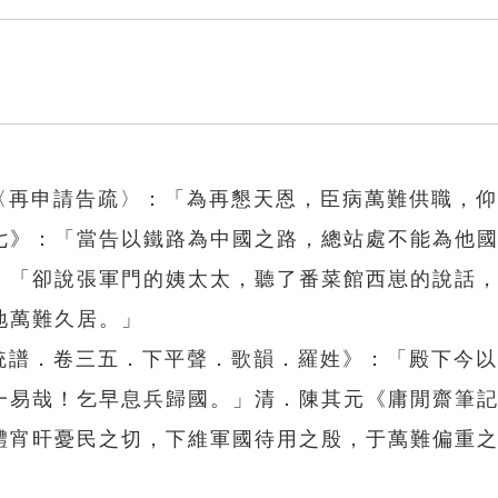
周〈再申請告疏〉：「為再懇天恩，臣病萬難供職，
七》：「當告以鐵路為中國之路，總站處不能為他
：「卻說張軍門的姨太太，聽了番菜館西崽的說話
地萬難久居。」
姓統譜．卷三五．下平聲．歌韻．羅姓》：「殿下今
一易哉！乞早息兵歸國。」清．陳其元《庸閒齋筆
體宵旰憂民之切，下維軍國待用之殷，于萬難偏重