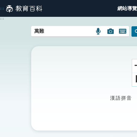
跳
網站導覽
:::
到
主
:::
要
內
語
圖
開
容
言
片
啟
搜
搜
鍵
尋
尋
盤
圖
圖
圖
示
示
示
漢語拼音