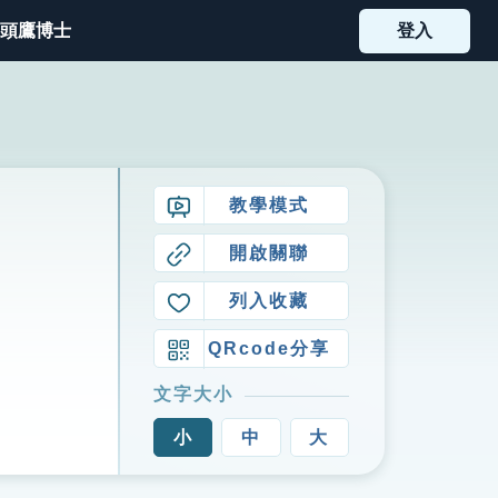
頭鷹博士
登入
教學模式
開啟關聯
列入收藏
QRcode分享
文字大小
小
中
大