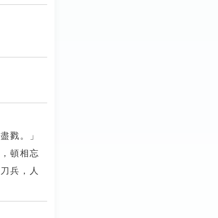
凶盡戮。」
生，頓相忘
火刀兵，人