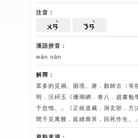
注音：
ㄨㄢ
ㄋㄢ
漢語拼音：
wàn nàn
解釋：
眾多的災禍、困境。唐．顏師古〈等
明．汪砢玉《珊瑚網．卷八．趙書勉
于怠惰。」《正統道藏．洞玄部．方
間千災萬難，延續壽筭，回死作生。
資料來源：