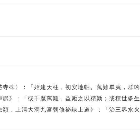
慈寺碑〉：「始建天柱，初安地軸。萬難畢夷，群
學賦》：「或千魔萬難，益勵之以精勤；或積世多
法類．上清大洞九宮朝修祕訣上道》：「治三界水
」