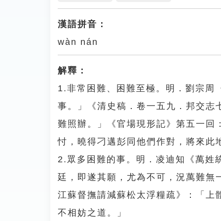
漢語拼音：
wàn nán
解釋：
1.非常困難、困難至極。明．劉宗
事。」《清史稿．卷一五九．邦交志
難照辦。」《官場現形記》第五一回
忖，曉得刁邁彭同他們作對，將來此
2.眾多困難的事。明．凌迪知《萬
廷，即遂其願，尤為不可，況萬難無
江蘇督撫請減蘇松太浮糧疏》：「上
不相妨之道。」