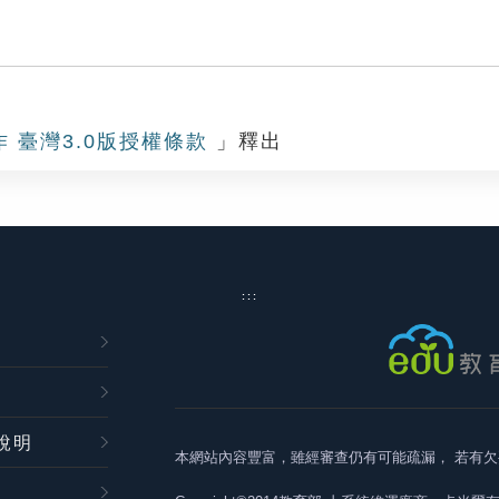
作 臺灣3.0版授權條款
」釋出
:::
說明
本網站內容豐富，雖經審查仍有可能疏漏，
若有欠