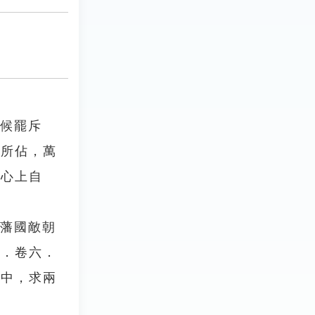
仰候罷斥
國所佔，萬
，心上自
以藩國敵朝
記．卷六．
之中，求兩