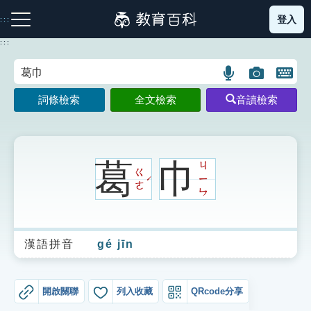
跳
登入
:::
到
主
:::
要
內
語
圖
開
容
注音索引圖示
筆畫索引圖示
部首索引表圖示
言
片
啟
詞條檢索
全文檢索
音讀檢索
搜
搜
鍵
尋
尋
盤
圖
圖
圖
示
示
示
葛
巾
ㄐ
ㄍ
ㄧ
ˊ
ㄜ
ㄣ
網站導覽
漢語拼音
gé jīn
生字詞彙表
成語故事
開啟關聯
列入收藏
QRcode分享