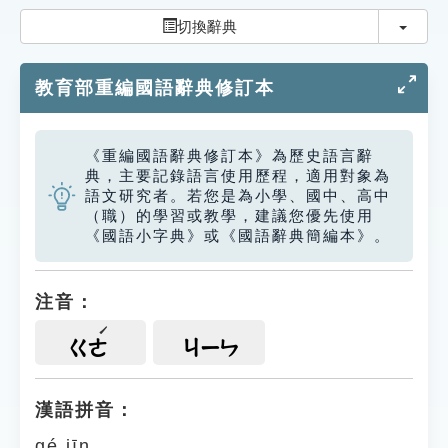
索引選單
切換
切換辭典
知識索引
教育部重編國語辭典修訂本
單字索引
生命大百科索引
《重編國語辭典修訂本》為歷史語言辭
典，主要記錄語言使用歷程，適用對象為
遊戲專區
語文研究者。若您是為小學、國中、高中
（職）的學習或教學，建議您優先使用
《國語小字典》或《國語辭典簡編本》。
教學應用
貓頭鷹博士
注音：
ㄍㄜ
ㄐㄧㄣ
漢語拼音：
gé jīn