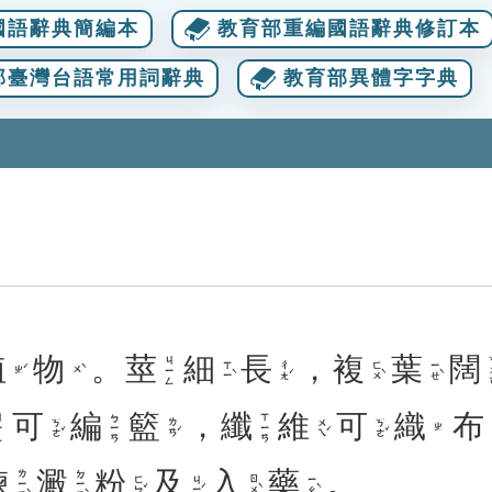
國語辭典簡編本
教育部重編國語辭典修訂本
部臺灣台語常用詞辭典
教育部異體字字典
植
物
。
莖
細
長
，
複
葉
闊
ㄎ
ㄐㄧㄥ
ㄒㄧˋ
ㄔㄤˊ
ㄈㄨˋ
ㄧㄝˋ
ㄓˊ
ㄨˋ
可
編
籃
，
纖
維
可
織
布
ㄥ
ㄅㄧㄢ
ㄒㄧㄢ
ㄎㄜˇ
ㄌㄢˊ
ㄨㄟˊ
ㄎㄜˇ
ㄓ
煉
澱
粉
及
入
藥
。
ㄌㄧㄢˋ
ㄉㄧㄢˋ
ㄈㄣˇ
ㄐㄧˊ
ㄖㄨˋ
ㄧㄠˋ