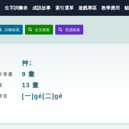
生字詞彙表
成語故事
索引選單
遊戲專區
教學應用
貓
詞條檢索
全文檢索
音讀檢索
艸
ㄘㄠˇ
9
畫
外筆畫
13
畫
畫
[一]gé[二]gě
拼音