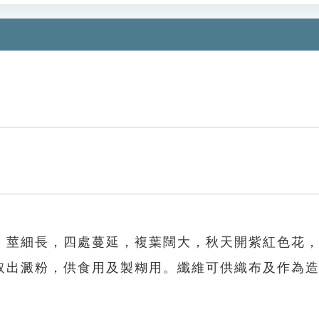
。莖細長，四處蔓延，複葉闊大，秋天開紫紅色花
取出澱粉，供食用及製糊用。纖維可供織布及作為