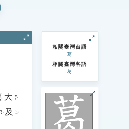
相關臺灣台語
葛
相關臺灣客語
葛
大
ㄨㄛˋ
ㄉㄚˋ
及
ㄅㄨˋ
ㄐㄧˊ