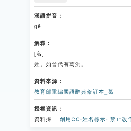
漢語拼音：
gě
解釋：
[名]
姓。如晉代有葛洪。
資料來源：
教育部重編國語辭典修訂本_葛
授權資訊：
資料採「
創用CC-姓名標示- 禁止改