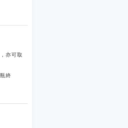
藥，亦可取
一瓶終