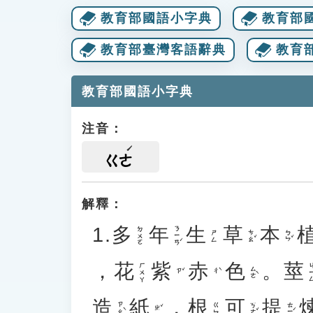
教育部國語小字典
教育部
教育部臺灣客語辭典
教育
教育部國語小字典
注音：
ㄍㄜ
解釋：
1.
多
年
生
草
本
ㄋㄧㄢˊ
ㄉㄨㄛ
ㄘㄠˇ
ㄅㄣˇ
ㄕㄥ
，
花
紫
赤
色
。
莖
ㄏㄨㄚ
ㄐㄧ
ㄙㄜˋ
ㄗˇ
ㄔˋ
造
紙
，
根
可
提
ㄗㄠˋ
ㄎㄜˇ
ㄊㄧˊ
ㄍㄣ
ㄓˇ