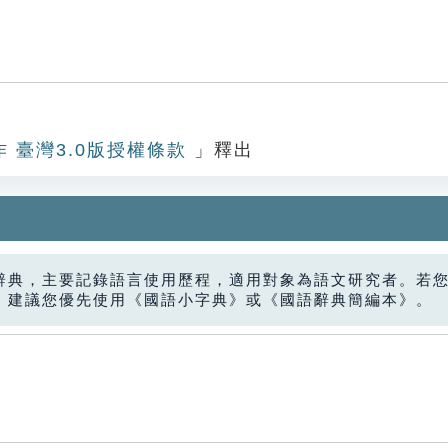
作 臺灣3.0版授權條款
」釋出
辭典，主要記錄語言使用歷程，適用對象為語文研究者。若
，建議您優先使用《國語小字典》或《國語辭典簡編本》。