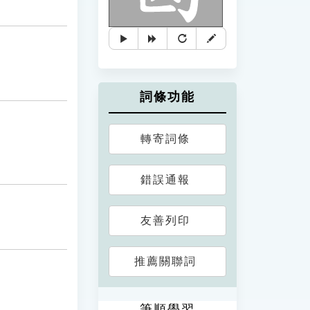
詞條功能
轉寄詞條
錯誤通報
友善列印
推薦關聯詞
筆順學習