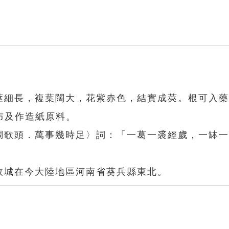
。莖細長，複葉闊大，花紫赤色，結實成莢。根可入
布及作造紙原料。
水調歌頭．萬事幾時足〉詞：「一葛一裘經歲，一缽
故城在今大陸地區河南省葵兵縣東北。