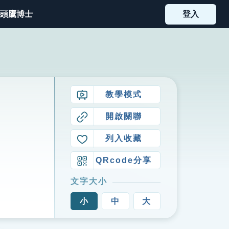
頭鷹博士
登入
教學模式
開啟關聯
列入收藏
QRcode分享
文字大小
小
中
大