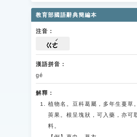
教育部國語辭典簡編本
注音：
ㄍㄜ
漢語拼音：
gé
解釋：
植物名。豆科葛屬，多年生蔓草
莢果。根呈塊狀，可入藥，亦可
料。