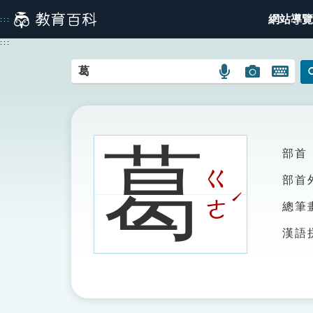
跳
網站導覽
:::
到
主
:::
要
內
語
圖
開
容
言
片
啟
搜
搜
鍵
尋
尋
盤
圖
圖
圖
葛
部首
示
示
示
ㄍ
部首
ˊ
ㄜ
總筆
漢語