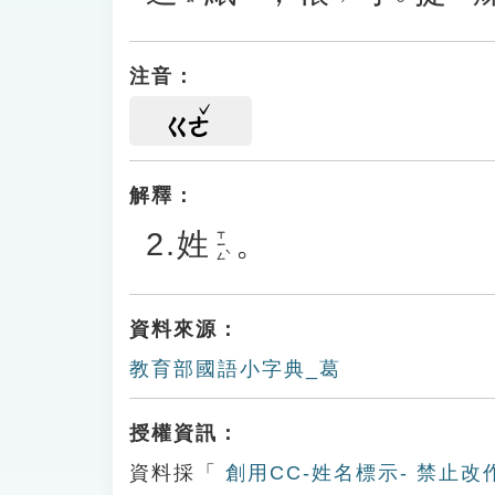
注音：
ㄍㄜ
解釋：
2.
姓
。
ㄒㄧㄥˋ
資料來源：
教育部國語小字典_葛
授權資訊：
資料採「
創用CC-姓名標示- 禁止改