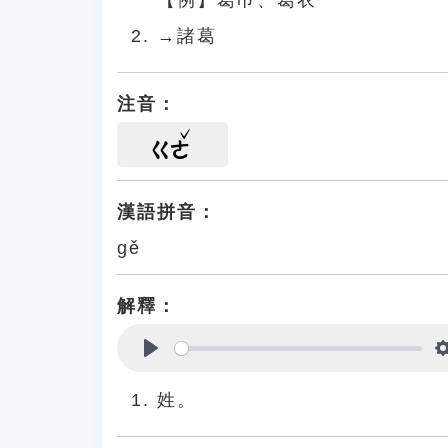
【例】葛巾、葛衣
→諸葛
注音：
ㄍㄜ
漢語拼音：
gě
解釋：
Play
姓。