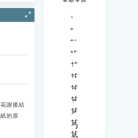
，花謝後結
造紙的原