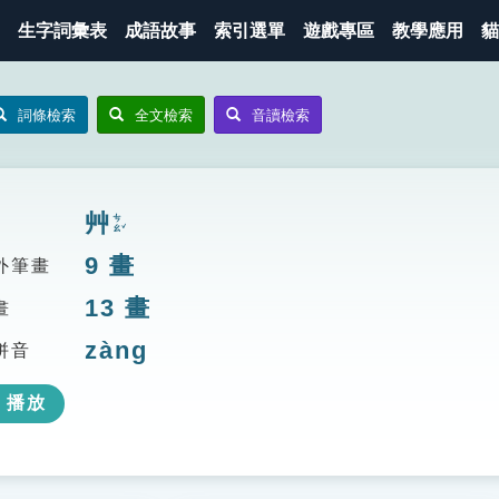
生字詞彙表
成語故事
索引選單
遊戲專區
教學應用
貓
詞條檢索
全文檢索
音讀檢索
艸
ㄘㄠˇ
9
畫
外筆畫
13
畫
畫
zàng
拼音
播放