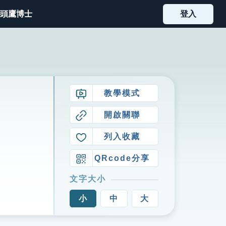
頭鷹博士
登入
教學模式
開啟關聯
列入收藏
QRcode分享
文字大小
小
中
大