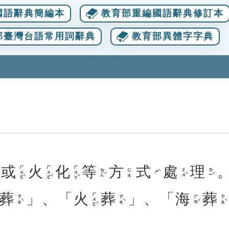
國語辭典簡編本
教育部重編國語辭典修訂本
部臺灣台語常用詞辭典
教育部異體字字典
或
火
化
等
方
式
處
理
ㄏㄨㄛˋ
ㄏㄨㄛˇ
ㄏㄨㄚˋ
ㄉㄥˇ
ㄔㄨˇ
ㄌㄧˇ
ㄈㄤ
ㄕˋ
葬
」、「
火
葬
」、「
海
葬
ㄏㄨㄛˇ
ㄗㄤˋ
ㄗㄤˋ
ㄏㄞˇ
ㄗㄤˋ