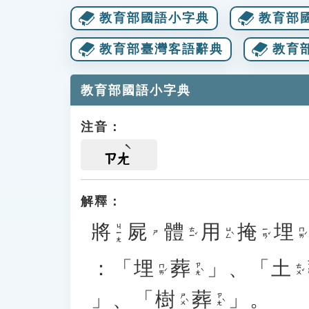
教育部國語小字典
教育部
教育部臺灣客語辭典
教育
教育部國語小字典
注音：
ㄗㄤ
解釋：
將
屍
體
用
掩
埋
ㄐㄧㄤ
ㄊㄧˇ
ㄩㄥˋ
ㄧㄢˇ
ㄇㄞˊ
ㄕ
：「
埋
葬
」、「
土
ㄇㄞˊ
ㄗㄤˋ
ㄊㄨˇ
」、「
樹
葬
」。
ㄕㄨˋ
ㄗㄤˋ