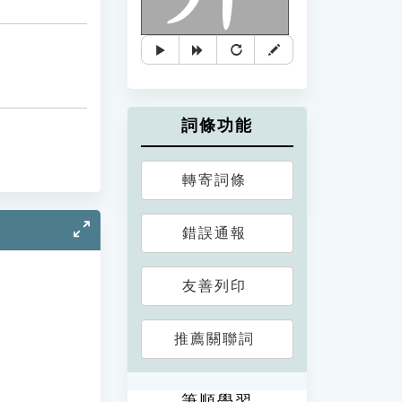
詞條功能
轉寄詞條
錯誤通報
友善列印
推薦關聯詞
筆順學習