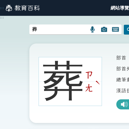
跳
網站導覽
:::
到
主
:::
要
內
語
圖
開
容
言
片
啟
搜
搜
鍵
尋
尋
盤
圖
圖
圖
部首
葬
示
示
示
部首
ㄗ
總筆
ˋ
ㄤ
漢語