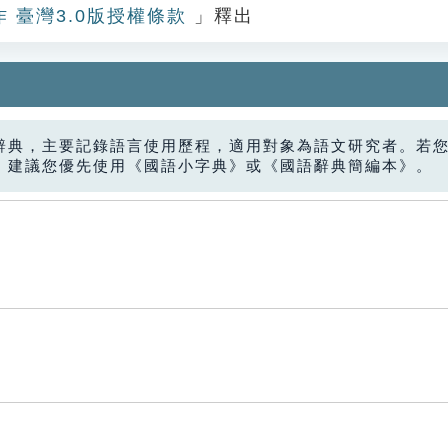
作 臺灣3.0版授權條款
」釋出
辭典，主要記錄語言使用歷程，適用對象為語文研究者。若
，建議您優先使用《國語小字典》或《國語辭典簡編本》。