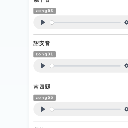
饒平音
zong53
Play
詔安音
zong31
Play
南四縣
zong55
Play