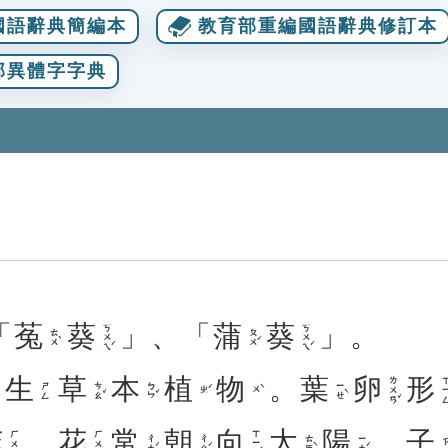
國語辭典簡編本
教育部重編國語辭典修訂本
部異體字字典
「
菟
葵
」、「
蒲
葵
」。
ㄎㄨㄟˊ
ㄎㄨㄟˊ
ㄊㄨˋ
ㄆㄨˊ
生
草
本
植
物
。
葉
卵
形
ㄌㄨㄢˇ
ㄒㄧ
ㄘㄠˇ
ㄅㄣˇ
ㄧㄝˋ
ㄕㄥ
ㄓˊ
ㄨˋ
花
，
花
常
朝
向
太
陽
。
子
ㄒㄧㄤˋ
ㄏㄨㄚ
ㄏㄨㄚ
ㄔㄤˊ
ㄔㄠˊ
ㄊㄞˋ
ㄧㄤˊ
ㄗ