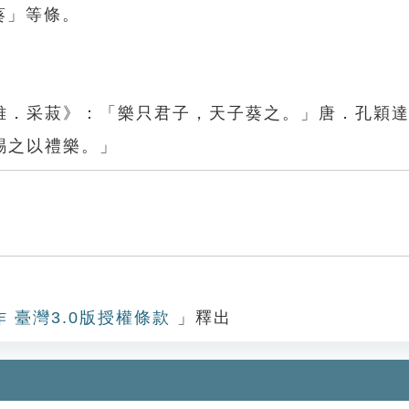
葵」等條。
。
雅．采菽》：「樂只君子，天子葵之。」唐．孔穎
賜之以禮樂。」
作 臺灣3.0版授權條款
」釋出