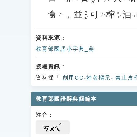
食
，
並
可
榨
油
ㄅㄧㄥˋ
ㄎㄜˇ
ㄓㄚˋ
ㄧㄡˊ
ㄕˊ
資料來源：
教育部國語小字典_葵
授權資訊：
資料採「
創用CC-姓名標示- 禁止改
教育部國語辭典簡編本
注音：
ㄎㄨㄟ