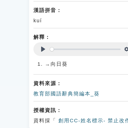
漢語拼音：
kuí
解釋：
Play
→向日葵
資料來源：
教育部國語辭典簡編本_葵
授權資訊：
資料採「
創用CC-姓名標示- 禁止改