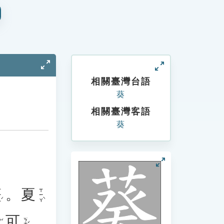
相關臺灣台語
葵
相關臺灣客語
葵
。
夏
ㄥˊ
ㄒㄧㄚˋ
可
ㄎㄜˇ
ˇ