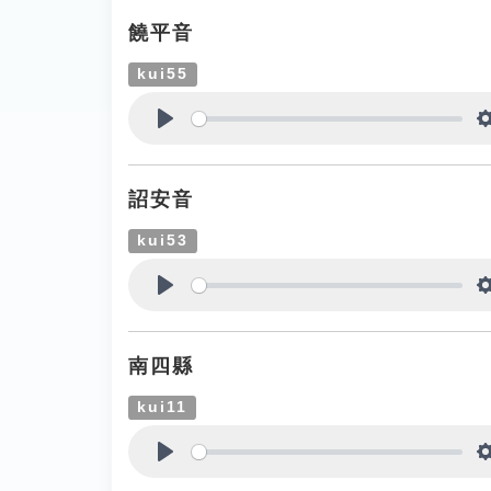
饒平音
kui55
Play
詔安音
kui53
Play
南四縣
kui11
Play