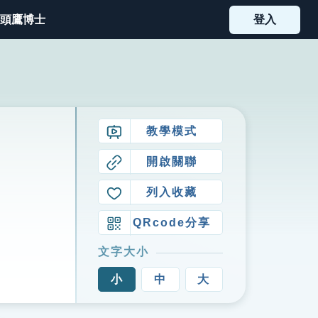
頭鷹博士
登入
教學模式
開啟關聯
列入收藏
QRcode分享
文字大小
小
中
大