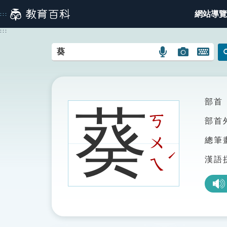
跳
網站導覽
:::
到
主
:::
要
內
語
圖
開
容
言
片
啟
搜
搜
鍵
尋
尋
盤
圖
圖
圖
部首
葵
示
示
示
ㄎ
部首
ㄨ
總筆
ˊ
漢語
ㄟ