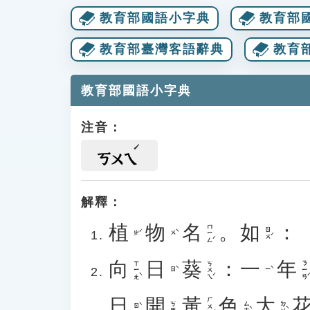
教育部國語小字典
教育部
教育部臺灣客語辭典
教育
教育部國語小字典
注音：
ㄎㄨㄟ
解釋：
植
物
名
。
如
：
ㄇㄧㄥˊ
ㄖㄨˊ
ㄓˊ
ㄨˋ
向
日
葵
：
一
年
ㄒㄧㄤˋ
ㄎㄨㄟˊ
ㄋㄧㄢˊ
ㄖˋ
ㄧˋ
日
開
黃
色
大
ㄏㄨㄤˊ
ㄙㄜˋ
ㄉㄚˋ
ㄎㄞ
ㄖˋ