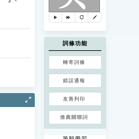
詞條功能
轉寄詞條
錯誤通報
友善列印
推薦關聯詞
筆順學習