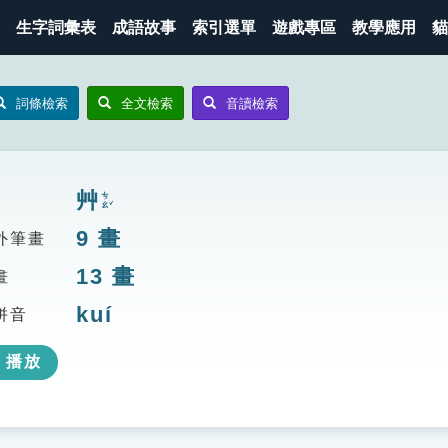
生字詞彙表
成語故事
索引選單
遊戲專區
教學應用
貓
詞條檢索
全文檢索
音讀檢索
艸
ㄘㄠˇ
9
畫
外筆畫
13
畫
畫
kuí
拼音
播放