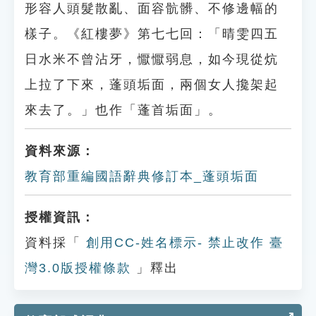
形容人頭髮散亂、面容骯髒、不修邊幅的
樣子。《紅樓夢》第七七回：「晴雯四五
日水米不曾沾牙，懨懨弱息，如今現從炕
上拉了下來，蓬頭垢面，兩個女人攙架起
來去了。」也作「蓬首垢面」。
資料來源：
教育部重編國語辭典修訂本_蓬頭垢面
授權資訊：
資料採「
創用CC-姓名標示- 禁止改作 臺
灣3.0版授權條款
」釋出