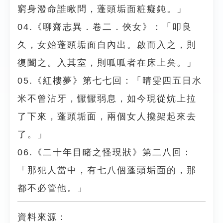
窮身潑命誰瞅問，蓬頭垢面粧癡鈍。」
04.《聊齋志異．卷二．俠女》：「叩良
久，女始蓬頭垢面自內出。啟而入之，則
復闔之。入其室，則呱呱者在床上矣。」
05.《紅樓夢》第七七回：「晴雯四五日水
米不曾沾牙，懨懨弱息，如今現從炕上拉
了下來，蓬頭垢面，兩個女人攙架起來去
了。」
06.《二十年目睹之怪現狀》第二八回：
「那犯人當中，有七八個蓬頭垢面的，那
都不必管他。」
資料來源：