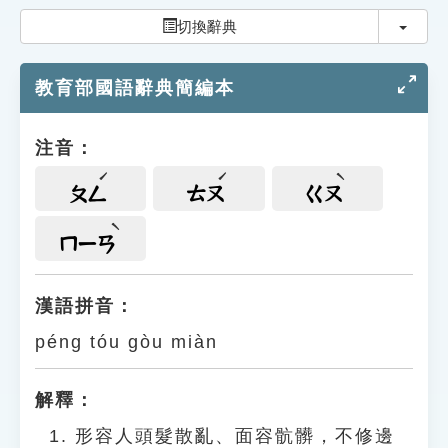
索引選單
切換
切換辭典
知識索引
教育部國語辭典簡編本
單字索引
生命大百科索引
注音：
遊戲專區
ㄆㄥ
ㄊㄡ
ㄍㄡ
教學應用
ㄇㄧㄢ
貓頭鷹博士
漢語拼音：
péng tóu gòu miàn
解釋：
形容人頭髮散亂、面容骯髒，不修邊