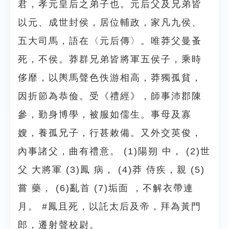
君，孝元皇后之弟子也。元后父及兄弟皆
以元、成世封侯，居位輔政，家凡九侯、
五大司馬，語在〈元后傳〉。唯莽父曼蚤
死，不侯。莽群兄弟皆將軍五侯子，乘時
侈靡，以輿馬聲色佚游相高，莽獨孤貧，
因折節為恭儉。受《禮經》，師事沛郡陳
參，勤身博學，被服如儒生。事母及寡
嫂，養孤兄子，行甚敕備。又外交英俊，
內事諸父，曲有禮意。 (1)陽朔 中， (2)世
父 大將軍 (3)鳳 病， (4)莽 侍疾，親 (5)
嘗 藥， (6)亂首 (7)垢面 ，不解衣帶連
月。 #鳳且死，以託太后及帝，拜為黃門
郎，遷射聲校尉。