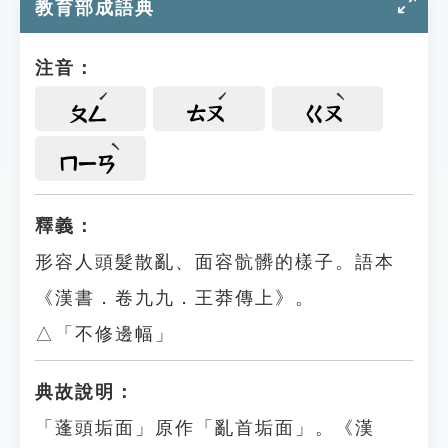
教育部成語典
注音：
ㄆㄥ
ㄊㄡ
ㄍㄡ
ㄇㄧㄢ
釋義：
形容人頭髮散亂、面容骯髒的樣子。語本
《漢書．卷九九．王莽傳上》。
△「不修邊幅」
典故說明：
「蓬頭垢面」原作「亂首垢面」。《漢