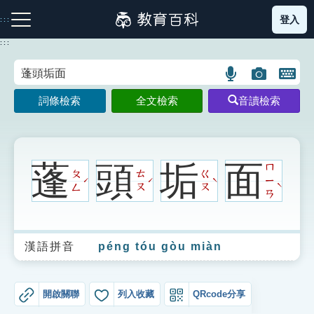
跳
登入
:::
到
主
:::
要
內
語
圖
開
容
注音索引圖示
筆畫索引圖示
部首索引表圖示
言
片
啟
詞條檢索
全文檢索
音讀檢索
搜
搜
鍵
尋
尋
盤
圖
圖
圖
示
示
示
蓬
頭
垢
面
ㄇ
ㄆ
ㄊ
ㄍ
ㄧ
ˊ
ˊ
ˋ
ˋ
ㄥ
ㄡ
ㄡ
ㄢ
網站導覽
漢語拼音
péng tóu gòu miàn
生字詞彙表
成語故事
開啟關聯
列入收藏
QRcode分享