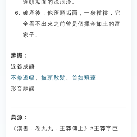
蓬頭垢面的流浪漢。
破產後，他蓬頭垢面，一身襤褸，完
全看不出來之前曾是個揮金如土的富
家子。
辨識：
近義成語
不修邊幅
、
披頭散髮
、
首如飛蓬
形音辨誤
典源：
《漢書．卷九九．王莽傳上》#王莽字巨