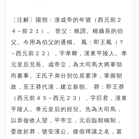
〔注解〕陽朔：漢成帝的年號（西元前２
４∼前２１）。 世父：稱謂。稱嫡長的伯
父。今用為伯父的通稱。 鳳：即王鳳（？
∼西元前２２），字孝卿，漢東平陵人。孝
元皇后兄長。成帝立，為大司馬大將軍領
尚書事。王氏子弟分別位居要津，掌握朝
政，至王莽代漢，建立新朝。 莽：即王莽
（西元前４５∼西元２３），字巨君，漢東
平陵人。孝元皇后的姪兒。先為大司馬，
以恭儉收人望，平帝立，元后臨朝稱制，
委政於莽，號安漢公。後假禪讓之名，篡