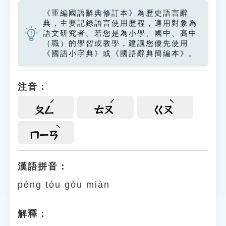
《重編國語辭典修訂本》為歷史語言辭
典，主要記錄語言使用歷程，適用對象為
語文研究者。若您是為小學、國中、高中
（職）的學習或教學，建議您優先使用
《國語小字典》或《國語辭典簡編本》。
注音：
ㄆㄥ
ㄊㄡ
ㄍㄡ
ㄇㄧㄢ
漢語拼音：
péng tóu gòu miàn
解釋：