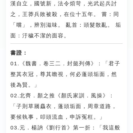
漢自立，國號新，法令煩苛，光武起兵討
之，王莽兵敗被殺，在位十五年。 嘗：同
「嚐」，辨別滋味。 亂首：頭髮散亂。 垢
面：汙穢不潔的面容。
書證：
01.《魏書．卷三二．封懿列傳》：「君子
整其衣冠，尊其瞻視，何必蓬頭垢面，然
後為賢。」
02.北齊．顏之推《顏氏家訓．風操》：
「子則草屩麤衣，蓬頭垢面，周章道路，
要候執事，叩頭流血，申訴冤枉。」
03.元．楊訥《劉行首》第一折：「我這般