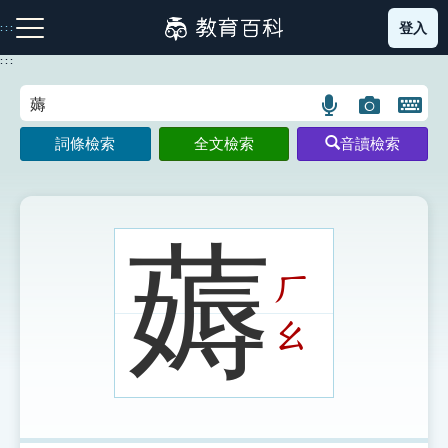
跳
登入
:::
到
主
:::
要
內
語
圖
開
容
注音索引圖示
筆畫索引圖示
部首索引表圖示
言
片
啟
詞條檢索
全文檢索
音讀檢索
搜
搜
鍵
尋
尋
盤
圖
圖
圖
示
示
示
薅
ㄏ
網站導覽
ㄠ
生字詞彙表
成語故事