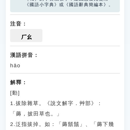
《國語小字典》或《國語辭典簡編本》。
注音：
ㄏㄠ
漢語拼音：
hāo
解釋：
[動]
1.拔除雜草。《說文解字．艸部》：
「薅，披田草也。」
2.泛指拔掉。如：「薅鬍鬚」、「薅下幾