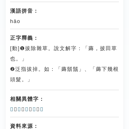
漢語拼音：
hāo
正字釋義：
[動]❶拔除雜草。說文解字：「薅，披田草
也。」
❷泛指拔掉。如：「薅鬍鬚」、「薅下幾根
頭髮。」
相關異體字：
𦵢
、
𢫩
、
𢬺
、
𣐾
、
𦼸
資料來源：