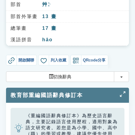
索引選單
部首
艸
ㄘㄠˇ
知識索引
部首外筆畫
13
畫
單字索引
總筆畫
17
畫
生命大百科索引
漢語拼音
hāo
遊戲專區
開啟關聯
列入收藏
QRcode分享
教學應用
切換
切換辭典
貓頭鷹博士
教育部重編國語辭典修訂本
《重編國語辭典修訂本》為歷史語言辭
典，主要記錄語言使用歷程，適用對象為
語文研究者。若您是為小學、國中、高中
（職）的學習或教學，建議您優先使用