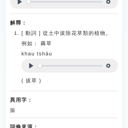
Play
Settings
解釋：
[
動詞
]
從土中拔除花草類的植物。
例如：
薅草
khau tsháu
Play
Settings
( 拔草 )
異用字：
摳
詞條來源：