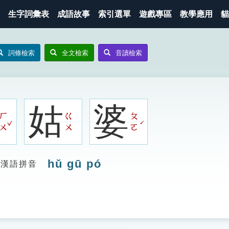
生字詞彙表
成語故事
索引選單
遊戲專區
教學應用
貓
詞條檢索
全文檢索
音讀檢索
姑
婆
ㄏ
ㄍ
ㄆ
ˇ
ˊ
ㄨ
ㄨ
ㄛ
hǔ gū pó
漢語拼音