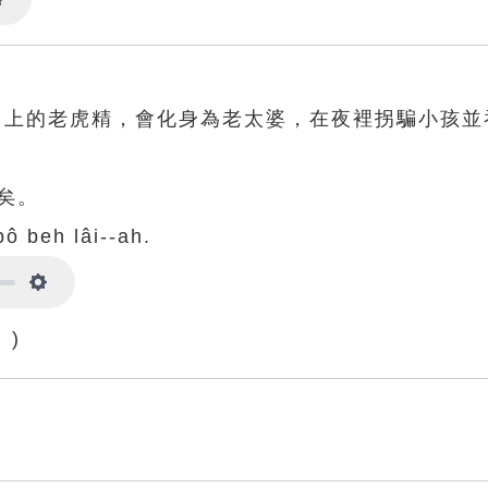
Settings
山上的老虎精，會化身為老太婆，在夜裡拐騙小孩並
矣。
ô beh lâi--ah.
Settings
 )