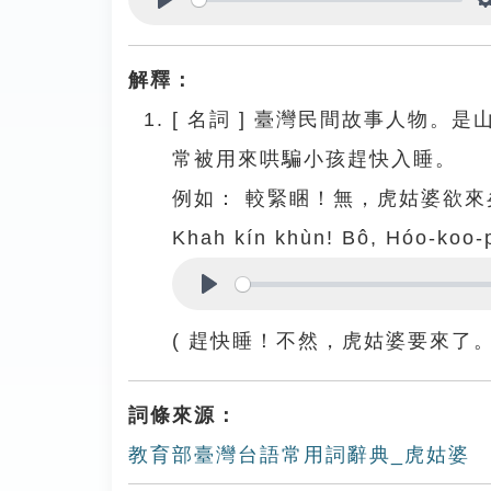
Play
解釋：
[
名詞
]
臺灣民間故事人物。是
常被用來哄騙小孩趕快入睡。
例如：
較緊睏！無，虎姑婆欲來
Khah kín khùn! Bô, Hóo-koo-p
Play
( 趕快睡！不然，虎姑婆要來了。
詞條來源：
教育部臺灣台語常用詞辭典_虎姑婆