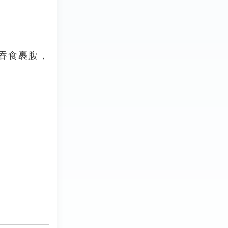
吞食裹腹，