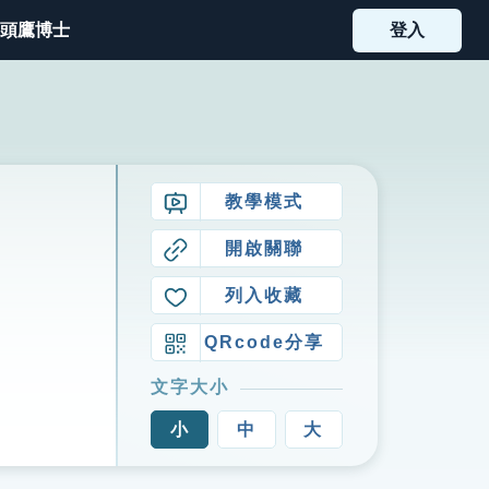
頭鷹博士
登入
教學模式
開啟關聯
列入收藏
QRcode分享
文字大小
小
中
大