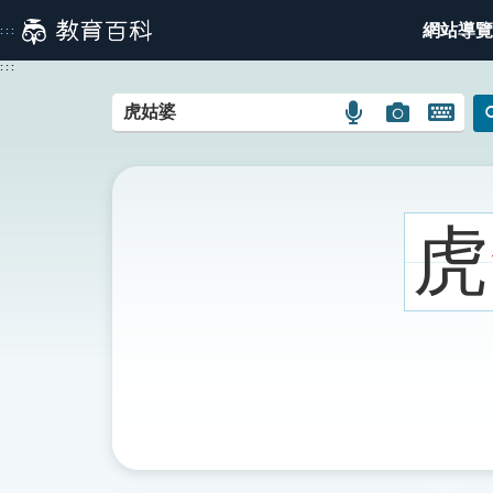
跳
網站導覽
:::
到
主
:::
要
內
語
圖
開
容
言
片
啟
搜
搜
鍵
尋
尋
盤
圖
圖
圖
虎
示
示
示