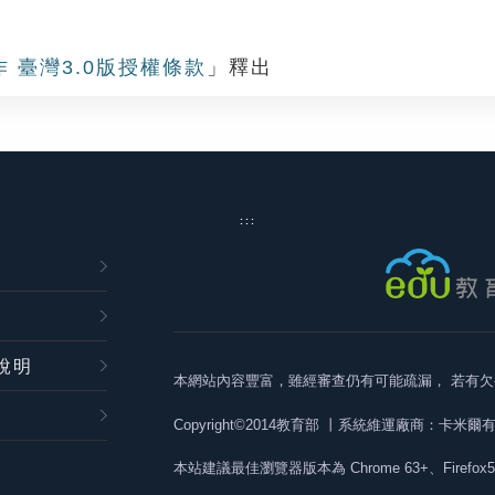
作 臺灣3.0版授權條款
」釋出
:::
說明
本網站內容豐富，雖經審查仍有可能疏漏，
若有欠
Copyright©2014教育部
丨系統維運廠商：卡米爾
本站建議最佳瀏覽器版本為
Chrome 63+、Firefox