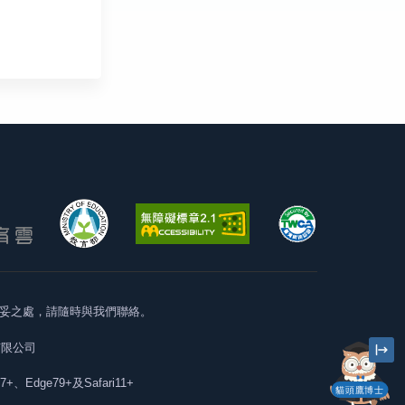
妥之處，請隨時與我們聯絡。
有限公司
57+、Edge79+及Safari11+
貓頭鷹博士