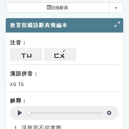
索引選單
切換
切換辭典
知識索引
教育部國語辭典簡編本
單字索引
生命大百科索引
注音：
遊戲專區
ㄒㄩ
ㄈㄨ
教學應用
漢語拼音：
xū fú
貓頭鷹博士
解釋：
Play
Settings
浮華而不切實際。