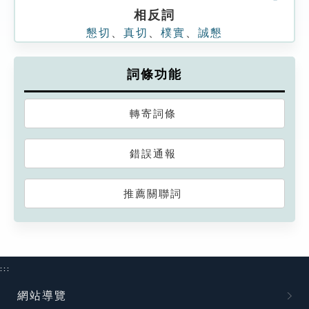
相反詞
懇切
、
真切
、
樸實
、
誠懇
詞條功能
轉寄詞條
錯誤通報
推薦關聯詞
:::
網站導覽