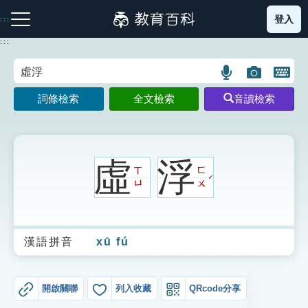
跳
登入
:::
到
主
:::
要
內
語
圖
開
容
注音索引圖示
筆畫索引圖示
部首索引表圖示
言
片
啟
詞條檢索
全文檢索
音讀檢索
搜
搜
鍵
尋
尋
盤
圖
圖
圖
示
示
示
虛
浮
ㄒ
ㄈ
ˊ
ㄩ
ㄨ
網站導覽
漢語拼音
xū fú
生字詞彙表
成語故事
開啟關聯
列入收藏
QRcode分享