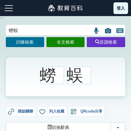
跳
登入
:::
到
主
:::
要
內
語
圖
開
容
注音索引圖示
筆畫索引圖示
部首索引表圖示
言
片
啟
詞條檢索
全文檢索
音讀檢索
搜
搜
鍵
尋
尋
盤
圖
圖
圖
示
示
示
蟧
蜈
網站導覽
生字詞彙表
開啟關聯
列入收藏
QRcode分享
成語故事
切換
切換辭典