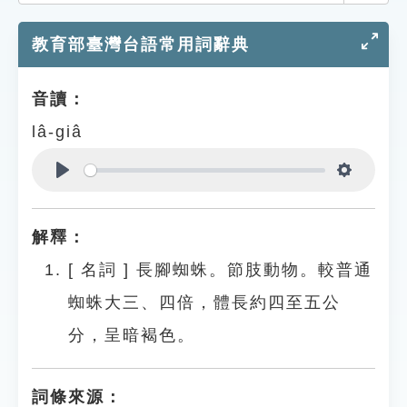
索引選單
教育部臺灣台語常用詞辭典
知識索引
單字索引
音讀：
生命大百科索引
lâ-giâ
遊戲專區
Play
Settings
教學應用
解釋：
貓頭鷹博士
[
名詞
]
長腳蜘蛛。節肢動物。較普通
蜘蛛大三、四倍，體長約四至五公
分，呈暗褐色。
詞條來源：