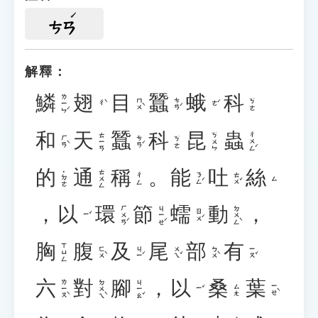
ㄘㄢ
解釋：
鱗
翅
目
蠶
蛾
科
ㄌㄧㄣˊ
ㄇㄨˋ
ㄘㄢˊ
ㄎㄜ
ㄔˋ
ㄜˊ
和
天
蠶
科
昆
蟲
ㄔㄨㄥˊ
ㄊㄧㄢ
ㄎㄨㄣ
ㄏㄢˋ
ㄘㄢˊ
ㄎㄜ
的
通
稱
。
能
吐
絲
ㄊㄨㄥ
˙ㄉㄜ
ㄋㄥˊ
ㄊㄨˇ
ㄔㄥ
ㄙ
，
以
環
節
蠕
動
，
ㄏㄨㄢˊ
ㄐㄧㄝˊ
ㄉㄨㄥˋ
ㄖㄨˊ
ㄧˇ
胸
腹
及
尾
部
有
ㄒㄩㄥ
ㄈㄨˋ
ㄐㄧˊ
ㄨㄟˇ
ㄅㄨˋ
ㄧㄡˇ
六
對
腳
，
以
桑
葉
ㄌㄧㄡˋ
ㄉㄨㄟˋ
ㄐㄧㄠˇ
ㄧㄝˋ
ㄙㄤ
ㄧˇ