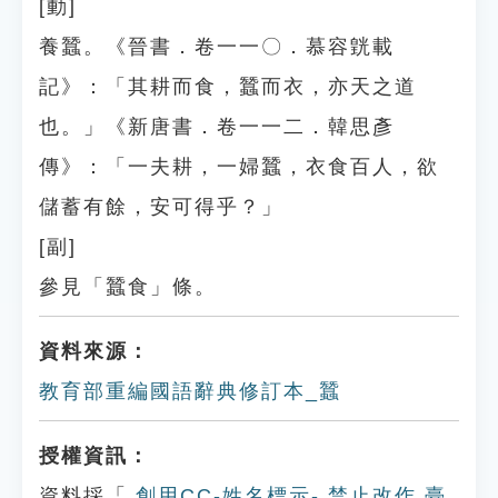
[動]
養蠶。《晉書．卷一一〇．慕容皝載
記》：「其耕而食，蠶而衣，亦天之道
也。」《新唐書．卷一一二．韓思彥
傳》：「一夫耕，一婦蠶，衣食百人，欲
儲蓄有餘，安可得乎？」
[副]
參見「蠶食」條。
資料來源：
教育部重編國語辭典修訂本_蠶
授權資訊：
資料採「
創用CC-姓名標示- 禁止改作 臺