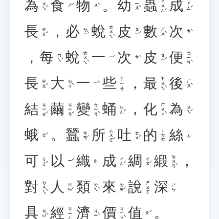
為
食
物
。
幼
蟲
成
ㄔㄨㄥˊ
ㄨㄟˊ
ㄧㄡˋ
ㄔㄥˊ
ㄕˊ
ㄨˋ
長
，
必
蛻
皮
數
次
ㄊㄨㄟˋ
ㄓㄤˇ
ㄅㄧˋ
ㄆㄧˊ
ㄕㄨˋ
ㄘˋ
，
每
蛻
一
次
皮
便
ㄊㄨㄟˋ
ㄅㄧㄢˋ
ㄇㄟˇ
ㄆㄧˊ
ㄧˊ
ㄘˋ
長
大
一
些
，
最
後
ㄗㄨㄟˋ
ㄒㄧㄝ
ㄓㄤˇ
ㄉㄚˋ
ㄏㄡˋ
ㄧˋ
結
繭
變
蛹
，
化
為
ㄐㄧㄝˊ
ㄐㄧㄢˇ
ㄅㄧㄢˋ
ㄏㄨㄚˋ
ㄩㄥˇ
ㄨㄟˊ
蛾
。
蠶
所
吐
的
絲
ㄙㄨㄛˇ
˙ㄉㄜ
ㄘㄢˊ
ㄊㄨˇ
ㄜˊ
ㄙ
可
以
織
成
綢
緞
，
ㄉㄨㄢˋ
ㄎㄜˇ
ㄔㄥˊ
ㄔㄡˊ
ㄧˇ
ㄓ
對
人
類
來
說
深
ㄉㄨㄟˋ
ㄕㄨㄛ
ㄖㄣˊ
ㄌㄟˋ
ㄌㄞˊ
ㄕㄣ
具
經
濟
價
值
。
ㄐㄧㄚˋ
ㄐㄧㄥ
ㄐㄩˋ
ㄐㄧˋ
ㄓˊ