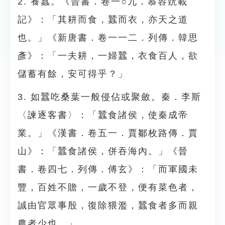
2. 養蠶。《晉書．卷一○九．慕容皝載
記》：「其耕而食，蠶而衣，亦天之道
也。」《新唐書．卷一一二．列傳．韓思
彥》：「一夫耕，一婦蠶，衣食百人，欲
儲蓄有餘，安可得乎？」
3. 如蠶吃桑葉一般侵佔或聚斂。秦．李斯
〈諫逐客書〉：「蠶食諸侯，使秦成帝
業。」《漢書．卷五一．賈鄒枚路傳．賈
山》：「蠶食諸侯，併吞海內。」《晉
書．卷四七．列傳．傅玄》：「而軍國未
豐，百姓不贍，一歲不登，便有菜色者，
誠由官眾事殷，復除猥濫，蠶食者多而親
農者少也。」