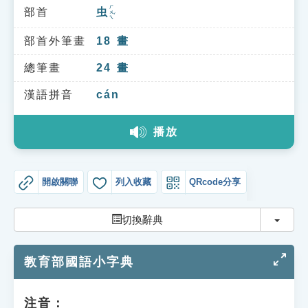
索引選單
ㄏㄨㄟˇ
部首
虫
知識索引
部首外筆畫
18
畫
單字索引
總筆畫
24
畫
生命大百科索引
漢語拼音
cán
遊戲專區
播放
教學應用
開啟關聯
列入收藏
QRcode分享
貓頭鷹博士
切換
切換辭典
教育部國語小字典
注音：