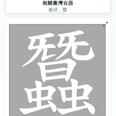
相關臺灣台語
娘仔
、
蠶