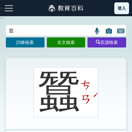
跳
登入
:::
到
主
:::
要
內
語
圖
開
容
注音索引圖示
筆畫索引圖示
部首索引表圖示
言
片
啟
詞條檢索
全文檢索
音讀檢索
搜
搜
鍵
尋
尋
盤
圖
圖
圖
示
示
示
蠶
ㄘ
網站導覽
ˊ
ㄢ
生字詞彙表
成語故事