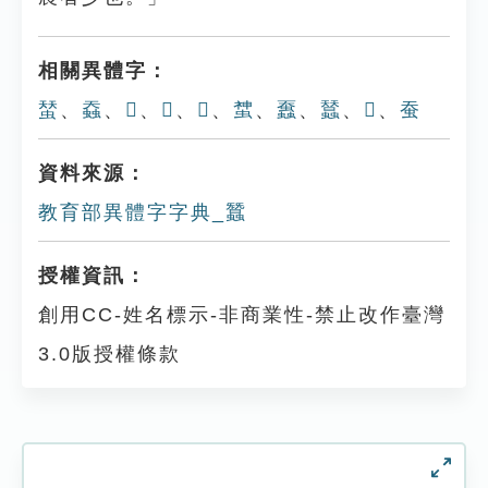
相關異體字：
蝅
、
䗞
、
𧑯
、
𧉏
、
𧌩
、
䗝
、
䘉
、
蠺
、
𧕽
、
蚕
資料來源：
教育部異體字字典_蠶
授權資訊：
創用CC-姓名標示-非商業性-禁止改作臺灣
3.0版授權條款