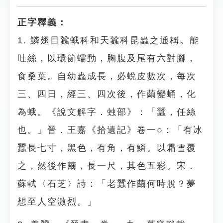
正字釋義：
1. 鱗翅目蠶蛾科和天蠶科昆蟲之通稱。能
吐絲，以環節蠕動，胸腹及尾有六對腳，
食桑葉。自幼蟲成長，必蛻皮數次，每次
三、四日，經三、四次後，作繭變蛹，化
為蛾。《說文解字．䖵部》：「蠶，任絲
也。」晉．王嘉《拾遺記》卷一○：「有冰
蠶長七寸，黑色，有角，有鱗。以霜雪覆
之，然後作繭，長一尺，其色五彩。宋．
蘇軾〈石芝〉詩：「老蠶作繭何時脫？夢
想至人空激烈。」