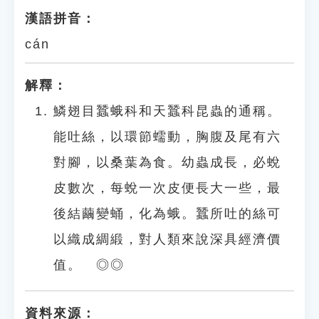
漢語拼音：
cán
解釋：
鱗翅目蠶蛾科和天蠶科昆蟲的通稱。
能吐絲，以環節蠕動，胸腹及尾有六
對腳，以桑葉為食。幼蟲成長，必蛻
皮數次，每蛻一次皮便長大一些，最
後結繭變蛹，化為蛾。蠶所吐的絲可
以織成綢緞，對人類來說深具經濟價
值。 ◎◎
資料來源：