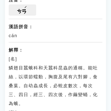
注音：
ㄘㄢ
漢語拼音：
cán
解釋：
[名]
鱗翅目蠶蛾科和天蠶科昆蟲的通稱。能吐
絲，以環節蠕動，胸腹及尾有六對腳，食
桑葉。自幼蟲成長，必蛻皮數次，每次
三、四日，經三、四次後，作繭變蛹，化
為蛾。