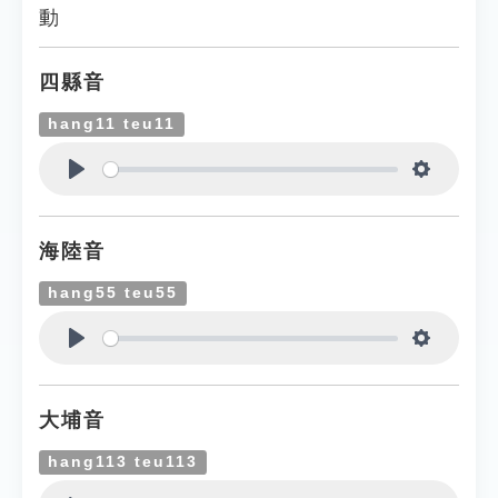
動
四縣音
hang11 teu11
Play
Settings
海陸音
hang55 teu55
Play
Settings
大埔音
hang113 teu113