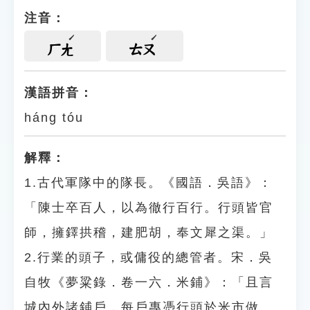
注音：
ㄏㄤ
ㄊㄡ
漢語拼音：
háng tóu
解釋：
1.古代軍隊中的隊長。《國語．吳語》：
「陳士卒百人，以為徹行百行。行頭皆官
師，擁鐸拱稽，建肥胡，奉文犀之渠。」
2.行業的頭子，或傭役的總管者。宋．吳
自牧《夢粱錄．卷一六．米鋪》：「且言
城內外諸鋪戶，每戶專憑行頭於米市做