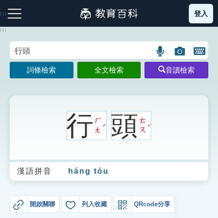
跳
登入
:::
到
主
:::
要
內
語
圖
開
容
注音索引圖示
筆畫索引圖示
部首索引表圖示
言
片
啟
詞條檢索
全文檢索
音讀檢索
搜
搜
鍵
尋
尋
盤
圖
圖
圖
示
示
示
行
頭
ㄏ
ㄊ
ˊ
ˊ
ㄤ
ㄡ
網站導覽
漢語拼音
háng tóu
生字詞彙表
成語故事
開啟關聯
列入收藏
QRcode分享