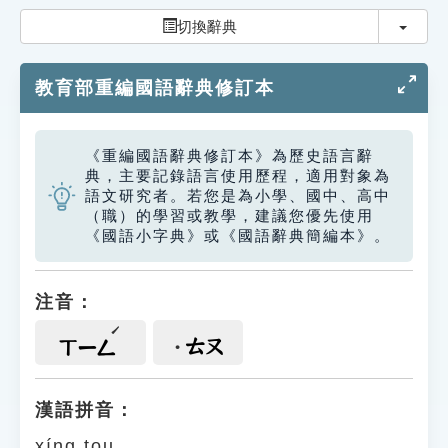
索引選單
切換
切換辭典
知識索引
教育部重編國語辭典修訂本
單字索引
生命大百科索引
《重編國語辭典修訂本》為歷史語言辭
典，主要記錄語言使用歷程，適用對象為
遊戲專區
語文研究者。若您是為小學、國中、高中
（職）的學習或教學，建議您優先使用
《國語小字典》或《國語辭典簡編本》。
教學應用
貓頭鷹博士
注音：
ㄊㄡ
ㄒㄧㄥ
漢語拼音：
xíng tou