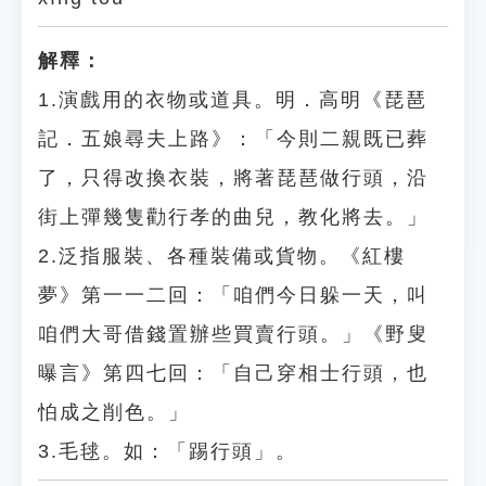
解釋：
1.演戲用的衣物或道具。明．高明《琵琶
記．五娘尋夫上路》：「今則二親既已葬
了，只得改換衣裝，將著琵琶做行頭，沿
街上彈幾隻勸行孝的曲兒，教化將去。」
2.泛指服裝、各種裝備或貨物。《紅樓
夢》第一一二回：「咱們今日躲一天，叫
咱們大哥借錢置辦些買賣行頭。」《野叟
曝言》第四七回：「自己穿相士行頭，也
怕成之削色。」
3.毛毬。如：「踢行頭」。