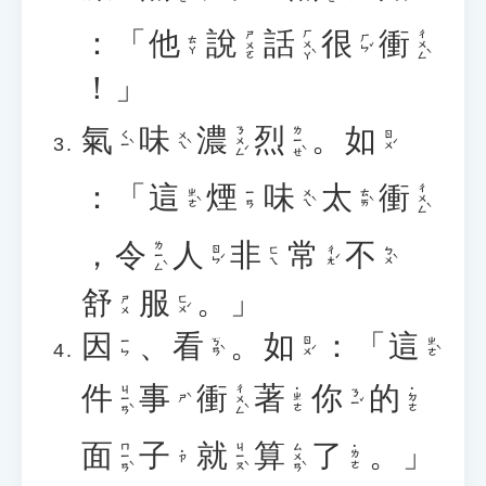
：「
他
說
話
很
衝
ㄏㄨㄚˋ
ㄔㄨㄥˋ
ㄕㄨㄛ
ㄏㄣˇ
ㄊㄚ
！」
氣
味
濃
烈
。
如
ㄋㄨㄥˊ
ㄌㄧㄝˋ
ㄑㄧˋ
ㄨㄟˋ
ㄖㄨˊ
：「
這
煙
味
太
衝
ㄔㄨㄥˋ
ㄓㄜˋ
ㄨㄟˋ
ㄊㄞˋ
ㄧㄢ
，
令
人
非
常
不
ㄌㄧㄥˋ
ㄖㄣˊ
ㄔㄤˊ
ㄅㄨˋ
ㄈㄟ
舒
服
。」
ㄈㄨˊ
ㄕㄨ
因
、
看
。
如
：「
這
ㄎㄢˋ
ㄖㄨˊ
ㄓㄜˋ
ㄧㄣ
件
事
衝
著
你
的
ㄐㄧㄢˋ
ㄔㄨㄥˋ
˙ㄓㄜ
˙ㄉㄜ
ㄋㄧˇ
ㄕˋ
面
子
就
算
了
。」
ㄇㄧㄢˋ
ㄐㄧㄡˋ
ㄙㄨㄢˋ
˙ㄌㄜ
˙ㄗ