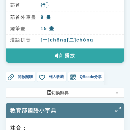
索引選單
ㄒㄧㄥˊ
部首
行
知識索引
部首外筆畫
9
畫
單字索引
總筆畫
15
畫
生命大百科索引
漢語拼音
[一]chōng[二]chòng
遊戲專區
播放
教學應用
開啟關聯
列入收藏
QRcode分享
貓頭鷹博士
切換
切換辭典
教育部國語小字典
注音：