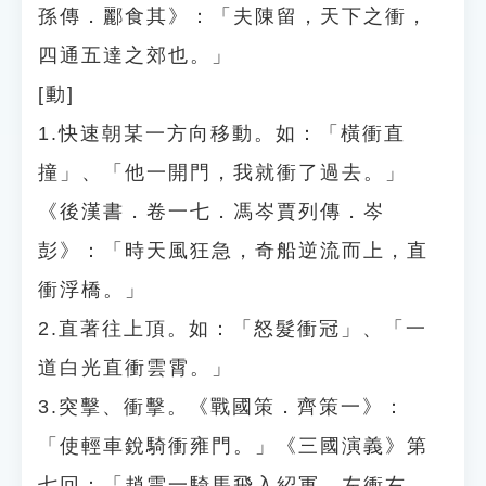
孫傳．酈食其》：「夫陳留，天下之衝，
四通五達之郊也。」
[動]
1.快速朝某一方向移動。如：「橫衝直
撞」、「他一開門，我就衝了過去。」
《後漢書．卷一七．馮岑賈列傳．岑
彭》：「時天風狂急，奇船逆流而上，直
衝浮橋。」
2.直著往上頂。如：「怒髮衝冠」、「一
道白光直衝雲霄。」
3.突擊、衝擊。《戰國策．齊策一》：
「使輕車銳騎衝雍門。」《三國演義》第
七回：「趙雲一騎馬飛入紹軍，左衝右