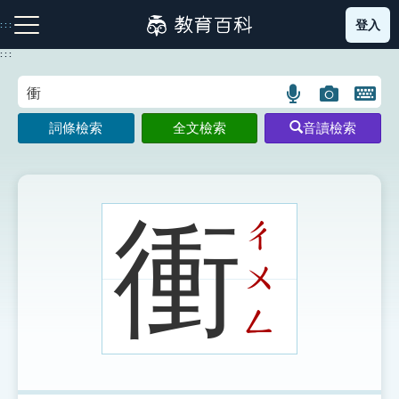
跳
登入
:::
到
主
:::
要
內
語
圖
開
容
注音索引圖示
筆畫索引圖示
部首索引表圖示
言
片
啟
詞條檢索
全文檢索
音讀檢索
搜
搜
鍵
尋
尋
盤
圖
圖
圖
示
示
示
衝
ㄔ
ㄨ
網站導覽
ㄥ
生字詞彙表
成語故事