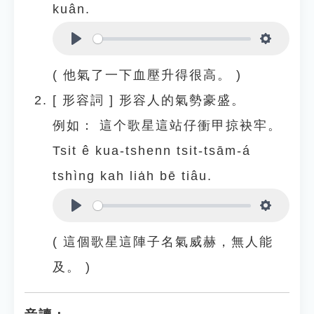
kuân.
Play
Settings
( 他氣了一下血壓升得很高。 )
[
形容詞
]
形容人的氣勢豪盛。
例如：
這个歌星這站仔衝甲掠袂牢。
Tsit ê kua-tshenn tsit-tsām-á
tshìng kah lia̍h bē tiâu.
Play
Settings
( 這個歌星這陣子名氣威赫，無人能
及。 )