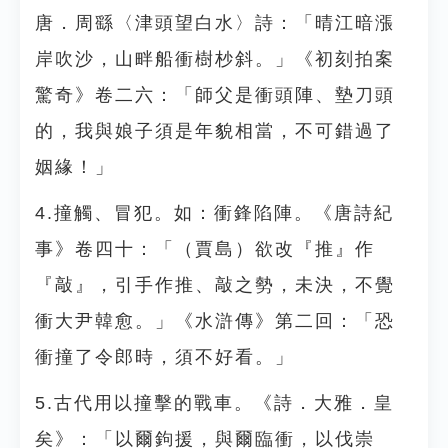
唐．周繇〈津頭望白水〉詩：「晴江暗漲
岸吹沙，山畔船衝樹杪斜。」《初刻拍案
驚奇》卷二六：「師父是衝頭陣、墊刀頭
的，我與娘子須是年貌相當，不可錯過了
姻緣！」
4.撞觸、冒犯。如：衝鋒陷陣。《唐詩紀
事》卷四十：「（賈島）欲改『推』作
『敲』，引手作推、敲之勢，未決，不覺
衝大尹韓愈。」《水滸傳》第二回：「恐
衝撞了令郎時，須不好看。」
5.古代用以撞擊的戰車。《詩．大雅．皇
矣》：「以爾鉤援，與爾臨衝，以伐崇