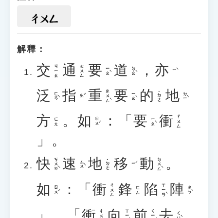
ㄔㄨㄥ
解釋：
交
通
要
道
，
亦
ㄐㄧㄠ
ㄊㄨㄥ
ㄧㄠˋ
ㄉㄠˋ
ㄧˋ
泛
指
重
要
的
地
ㄓㄨㄥˋ
˙ㄉㄜ
ㄈㄢˋ
ㄧㄠˋ
ㄉㄧˋ
ㄓˇ
方
。
如
：「
要
衝
ㄔㄨㄥ
ㄖㄨˊ
ㄧㄠˋ
ㄈㄤ
」。
快
速
地
移
動
。
ㄎㄨㄞˋ
ㄉㄨㄥˋ
˙ㄉㄜ
ㄙㄨˋ
ㄧˊ
如
：「
衝
鋒
陷
陣
ㄒㄧㄢˋ
ㄔㄨㄥ
ㄖㄨˊ
ㄓㄣˋ
ㄈㄥ
」、「
衝
向
前
去
ㄒㄧㄤˋ
ㄑㄧㄢˊ
ㄔㄨㄥ
ㄑㄩˋ