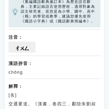
《重編國語辭典修訂本》為歷史語言辭
典，主要記錄語言使用歷程，適用對象為
語文研究者。若您是為小學、國中、高中
（職）的學習或教學，建議您優先使用
《國語小字典》或《國語辭典簡編本》。
注音：
ㄔㄨㄥ
漢語拼音：
chōng
解釋：
[名]
交通要道。《漢書．卷四三．酈陸朱劉叔