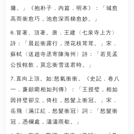
墉。」《抱朴子．內篇．明本》：「城愈
高而衝愈巧，池愈深而梯愈妙。」
6.冒著、頂著。唐．王建〈七泉寺上方〉
詩：「晨起衝露行，溼花枝茸茸。」宋．
蘇軾〈送趙寺丞寄陳海州〉詩：「若見孟
公投轄飲，莫忘衝雪送君時。」
7.直向上頂。如:怒氣衝衝。《史記．卷八
一．廉頗藺相如列傳》：「王授璧，相如
因持璧卻立，倚柱，怒髮上衝冠。」宋．
岳飛〈滿江紅．怒髮衝冠〉詞：「怒髮衝
冠，憑欄處，瀟瀟雨歇。」