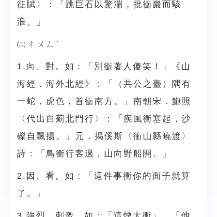
征賦〉：「跳巨石以驚湍，批衝巖而駭
浪。」
㈡ㄔㄨㄥˋ
1.向、對。如：「別衝著人傻笑！」《山
海經．海外北經》：「（共公之臺）隅有
一蛇，虎色，首衝南方。」南朝宋．鮑照
〈代出自薊北門行〉：「疾風衝塞起，沙
礫自飄揚。」元．揭傒斯〈衝山縣曉渡〉
詩：「鳥衝行客過，山向野船開。」
2.因、看。如：「這件事衝你的面子就算
了。」
3.強烈、刺激。如：「這煙太衝」、「他