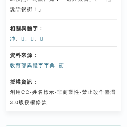
說話很衝！」
相關異體字：
冲
、
𢖜
、
𤈭
、
𧘂
資料來源：
教育部異體字字典_衝
授權資訊：
創用CC-姓名標示-非商業性-禁止改作臺灣
3.0版授權條款