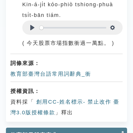
Kin-á-ji̍t kóo-phiò tshiong-phuà
tsi̍t-bān tiám.
Play
Settings
( 今天股票市場指數衝過一萬點。 )
詞條來源：
教育部臺灣台語常用詞辭典_衝
授權資訊：
資料採「
創用CC-姓名標示- 禁止改作 臺
灣3.0版授權條款
」釋出