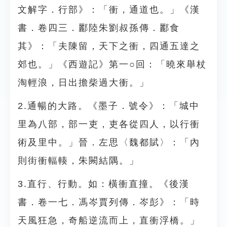
文解字．行部》：「衝，通道也。」《漢
書．卷四三．酈陸朱劉叔孫傳．酈食
其》：「夫陳留，天下之衝，四通五達之
郊也。」《西遊記》第一○回：「曉來舉杖
淘輕浪，日出擔柴過大衝。」
2.通暢的大路。《墨子．號令》：「城中
里為八部，部一吏，吏各從四人，以行衝
術及里中。」晉．左思〈魏都賦〉：「內
則街衝輻輳，朱闕結隅。」
3.直行、行動。如：橫衝直撞。《後漢
書．卷一七．馮岑賈列傳．岑彭》：「時
天風狂急，奇船逆流而上，直衝浮橋。」