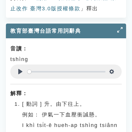
止改作 臺灣3.0版授權條款
」釋出
教育部臺灣台語常用詞辭典
音讀：
tshìng
Play
Settings
解釋：
[
動詞
]
升。由下往上。
例如：
伊氣一下血壓衝誠懸。
I khì tsi̍t-ē hueh-ap tshìng tsiânn