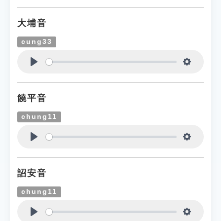
大埔音
cung33
Play
Settings
饒平音
chung11
Play
Settings
詔安音
chung11