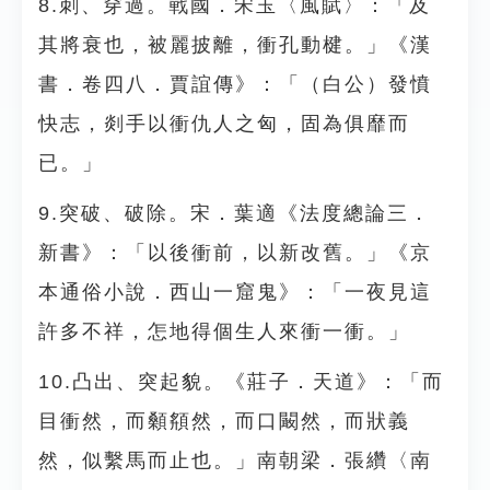
8.刺、穿過。戰國．宋玉〈風賦〉：「及
其將衰也，被麗披離，衝孔動楗。」《漢
書．卷四八．賈誼傳》：「（白公）發憤
快志，剡手以衝仇人之匈，固為俱靡而
已。」
9.突破、破除。宋．葉適《法度總論三．
新書》：「以後衝前，以新改舊。」《京
本通俗小說．西山一窟鬼》：「一夜見這
許多不祥，怎地得個生人來衝一衝。」
10.凸出、突起貌。《莊子．天道》：「而
目衝然，而顙頯然，而口闞然，而狀義
然，似繫馬而止也。」南朝梁．張纘〈南