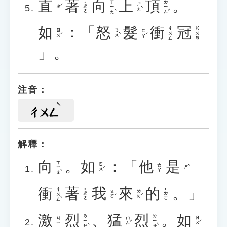
直
著
向
上
頂
。
ㄒㄧㄤˋ
ㄉㄧㄥˇ
˙ㄓㄜ
ㄕㄤˋ
ㄓˊ
如
：「
怒
髮
衝
冠
ㄔㄨㄥ
ㄍㄨㄢ
ㄖㄨˊ
ㄋㄨˋ
ㄈㄚˇ
」。
注音：
ㄔㄨㄥ
解釋：
向
。
如
：「
他
是
ㄒㄧㄤˋ
ㄖㄨˊ
ㄊㄚ
ㄕˋ
衝
著
我
來
的
。」
ㄔㄨㄥˋ
˙ㄓㄜ
˙ㄉㄜ
ㄨㄛˇ
ㄌㄞˊ
激
烈
、
猛
烈
。
如
ㄌㄧㄝˋ
ㄌㄧㄝˋ
ㄇㄥˇ
ㄖㄨˊ
ㄐㄧ