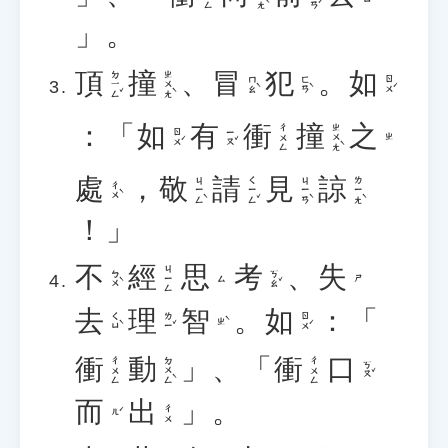
」。
頂
撞
、
冒
犯
。
如
ㄉ一ㄥˇ
ㄓㄨㄤˋ
ㄇㄠˋ
ㄈㄢˋ
ㄖㄨˊ
：「
如
有
衝
撞
之
ㄓㄨㄤˋ
ㄔㄨㄥ
ㄖㄨˊ
ㄧㄡˇ
ㄓ
處
，
敬
請
見
諒
ㄐㄧㄥˋ
ㄑㄧㄥˇ
ㄐㄧㄢˋ
ㄌㄧㄤˋ
ㄔㄨˋ
！」
不
經
思
考
、
失
ㄐㄧㄥ
ㄅㄨˋ
ㄎㄠˇ
ㄙ
ㄕ
去
理
智
。
如
：「
ㄑㄩˋ
ㄌㄧˇ
ㄖㄨˊ
ㄓˋ
衝
動
」、「
衝
口
ㄉㄨㄥˋ
ㄔㄨㄥ
ㄔㄨㄥ
ㄎㄡˇ
而
出
」。
ㄔㄨ
ㄦˊ