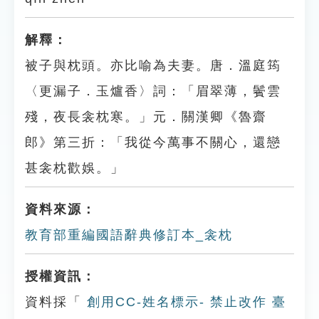
解釋：
被子與枕頭。亦比喻為夫妻。唐．溫庭筠
〈更漏子．玉爐香〉詞：「眉翠薄，鬢雲
殘，夜長衾枕寒。」元．關漢卿《魯齋
郎》第三折：「我從今萬事不關心，還戀
甚衾枕歡娛。」
資料來源：
教育部重編國語辭典修訂本_衾枕
授權資訊：
資料採「
創用CC-姓名標示- 禁止改作 臺