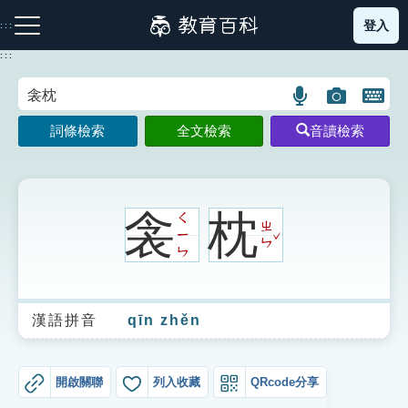
跳
登入
:::
到
主
:::
要
內
語
圖
開
容
注音索引圖示
筆畫索引圖示
部首索引表圖示
言
片
啟
詞條檢索
全文檢索
音讀檢索
搜
搜
鍵
尋
尋
盤
圖
圖
圖
示
示
示
衾
枕
ㄑ
ㄓ
ˇ
ㄧ
ㄣ
ㄣ
網站導覽
漢語拼音
qīn zhěn
生字詞彙表
成語故事
開啟關聯
列入收藏
QRcode分享