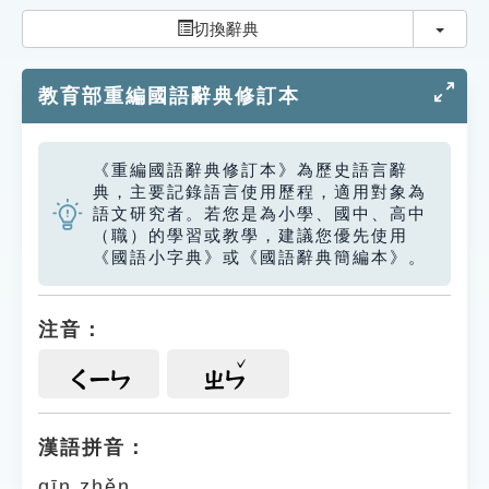
索引選單
切換
切換辭典
知識索引
教育部重編國語辭典修訂本
單字索引
生命大百科索引
《重編國語辭典修訂本》為歷史語言辭
典，主要記錄語言使用歷程，適用對象為
遊戲專區
語文研究者。若您是為小學、國中、高中
（職）的學習或教學，建議您優先使用
《國語小字典》或《國語辭典簡編本》。
教學應用
貓頭鷹博士
注音：
ㄑㄧㄣ
ㄓㄣ
漢語拼音：
qīn zhěn