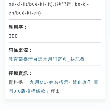
bē-kì-lit/buē-kì-lit),(袂記得, bē-kì-
eh/buē-kì-eh)
異用字：
𣍐記得
詞條來源：
教育部臺灣台語常用詞辭典_袂記得
授權資訊：
資料採「
創用CC-姓名標示- 禁止改作 臺
灣3.0版授權條款
」釋出