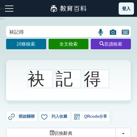
跳
登入
:::
到
主
:::
要
內
語
圖
開
容
注音索引圖示
筆畫索引圖示
部首索引表圖示
言
片
啟
詞條檢索
全文檢索
音讀檢索
搜
搜
鍵
尋
尋
盤
圖
圖
圖
示
示
示
袂
記
得
網站導覽
生字詞彙表
開啟關聯
列入收藏
QRcode分享
成語故事
切換
切換辭典