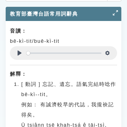
索引選單
教育部臺灣台語常用詞辭典
知識索引
單字索引
音讀：
生命大百科索引
bē-kì-tit/buē-kì-tit
遊戲專區
Play
Settings
教學應用
解釋：
貓頭鷹博士
[
動詞
]
忘記、遺忘。語氣完結時唸作
bē-kì--tit。
例如：
有誠濟較早的代誌，我攏袂記
得矣。
Ū tsiânn tsē khah-tsá ê tāi-tsì,