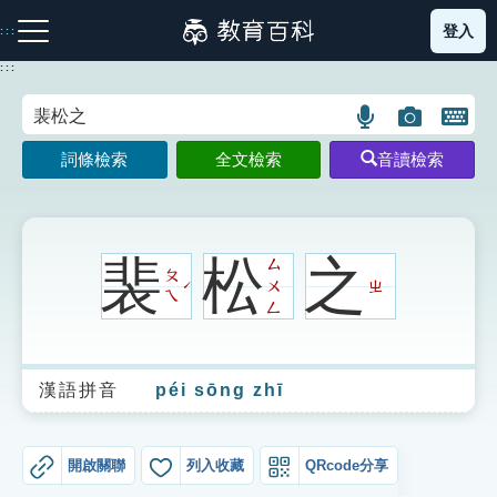
跳
登入
:::
到
主
:::
要
內
語
圖
開
容
注音索引圖示
筆畫索引圖示
部首索引表圖示
言
片
啟
詞條檢索
全文檢索
音讀檢索
搜
搜
鍵
尋
尋
盤
圖
圖
圖
示
示
示
裴
松
之
ㄙ
ㄆ
ㄨ
ㄓ
ˊ
ㄟ
ㄥ
網站導覽
漢語拼音
péi sōng zhī
生字詞彙表
成語故事
開啟關聯
列入收藏
QRcode分享