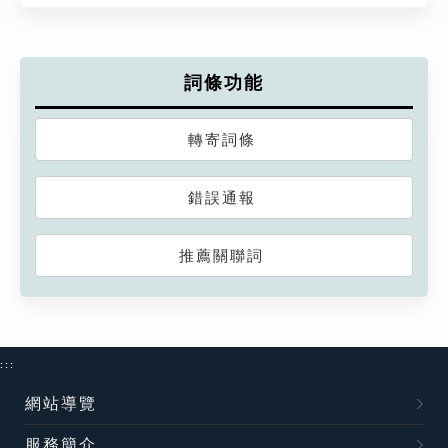
詞條功能
轉寄詞條
錯誤通報
推薦關聯詞
:::
網站導覽
服務簡介