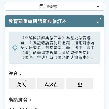
索引選單
切換
切換辭典
知識索引
教育部重編國語辭典修訂本
單字索引
生命大百科索引
《重編國語辭典修訂本》為歷史語言辭
典，主要記錄語言使用歷程，適用對象為
遊戲專區
語文研究者。若您是為小學、國中、高中
（職）的學習或教學，建議您優先使用
《國語小字典》或《國語辭典簡編本》。
教學應用
貓頭鷹博士
注音：
ㄆㄟ
ㄙㄨㄥ
ㄓ
漢語拼音：
péi sōng zhī