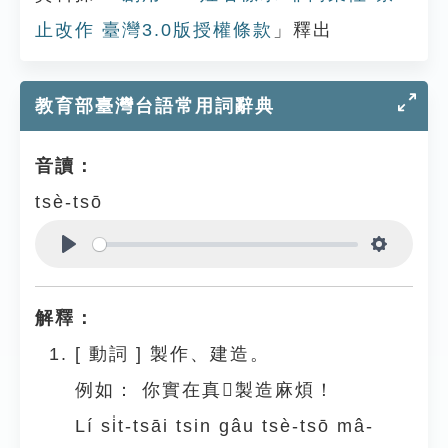
止改作 臺灣3.0版授權條款
」釋出
教育部臺灣台語常用詞辭典
音讀：
tsè-tsō
Play
Settings
解釋：
[
動詞
]
製作、建造。
例如：
你實在真𠢕製造麻煩！
Lí si̍t-tsāi tsin gâu tsè-tsō mâ-