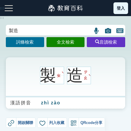
跳
登入
:::
到
主
:::
要
內
語
圖
開
容
注音索引圖示
筆畫索引圖示
部首索引表圖示
言
片
啟
詞條檢索
全文檢索
音讀檢索
搜
搜
鍵
尋
尋
盤
圖
圖
圖
示
示
示
製
造
ㄗ
ˋ
ㄓ
ˋ
ㄠ
網站導覽
漢語拼音
zhì zào
生字詞彙表
成語故事
開啟關聯
列入收藏
QRcode分享