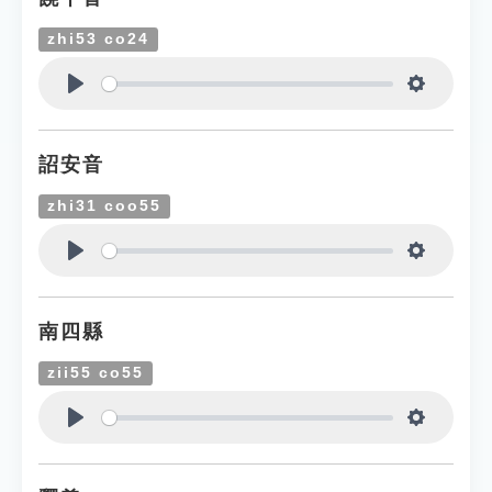
zhi53 co24
Play
Settings
詔安音
zhi31 coo55
Play
Settings
南四縣
zii55 co55
Play
Settings