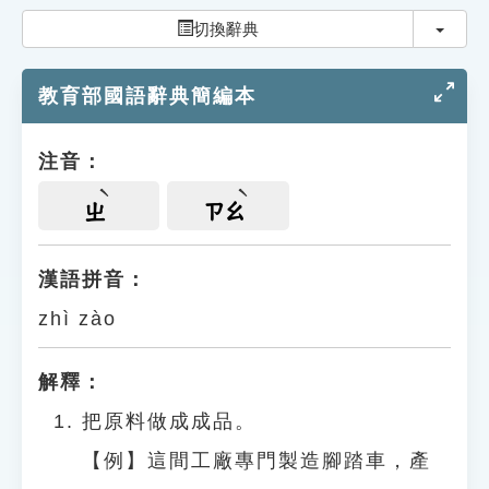
索引選單
切換
切換辭典
知識索引
教育部國語辭典簡編本
單字索引
生命大百科索引
注音：
遊戲專區
ㄓ
ㄗㄠ
教學應用
漢語拼音：
zhì zào
貓頭鷹博士
解釋：
把原料做成成品。
【例】這間工廠專門製造腳踏車，產