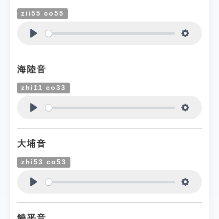
zii55 co55
Play
Settings
海陸音
zhi11 co33
Play
Settings
大埔音
zhi53 co53
Play
Settings
饒平音