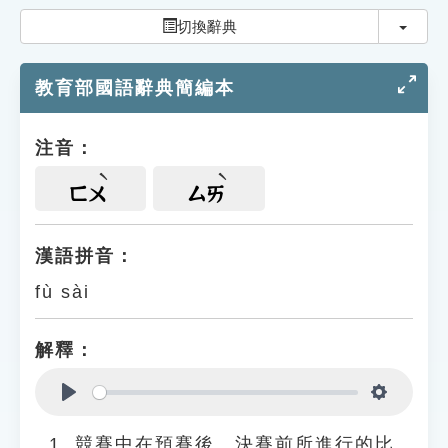
索引選單
切換
切換辭典
知識索引
教育部國語辭典簡編本
單字索引
生命大百科索引
注音：
遊戲專區
ㄈㄨ
ㄙㄞ
教學應用
漢語拼音：
fù sài
貓頭鷹博士
解釋：
Play
Settings
競賽中在預賽後、決賽前所進行的比