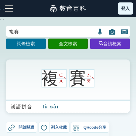
跳
登入
:::
到
主
:::
要
內
語
圖
開
容
注音索引圖示
筆畫索引圖示
部首索引表圖示
言
片
啟
詞條檢索
全文檢索
音讀檢索
搜
搜
鍵
尋
尋
盤
圖
圖
圖
示
示
示
複
賽
ㄈ
ㄙ
ˋ
ˋ
ㄨ
ㄞ
網站導覽
漢語拼音
fù sài
生字詞彙表
成語故事
開啟關聯
列入收藏
QRcode分享