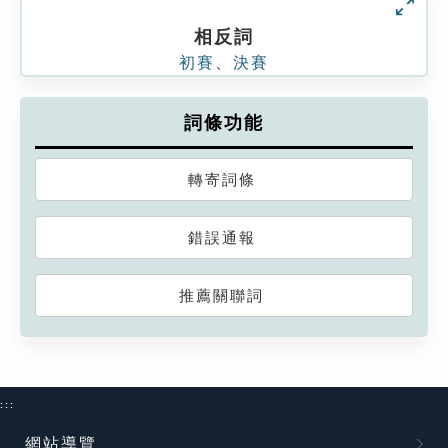
相反詞
初賽
、
決賽
詞條功能
轉寄詞條
錯誤通報
推薦關聯詞
:::
網站導覽