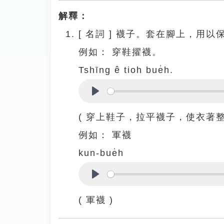
解釋：
[
名詞
]
襪子。套在腳上，用以
例如：
穿鞋擢襪。
Tshīng ê tioh bue̍h.
Play
( 穿上鞋子，拉平襪子，使衣著
例如：
軍襪
kun-bue̍h
Play
( 軍襪 )