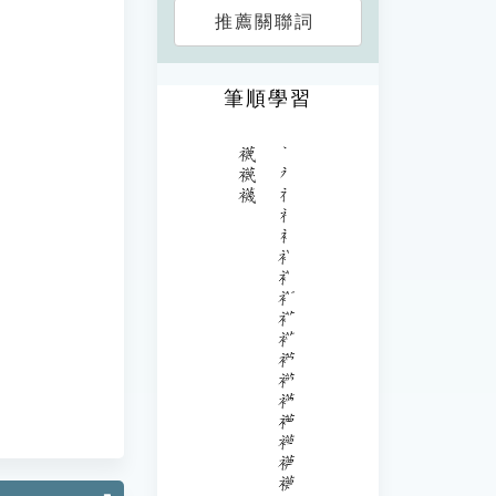
推薦關聯詞
筆順學習