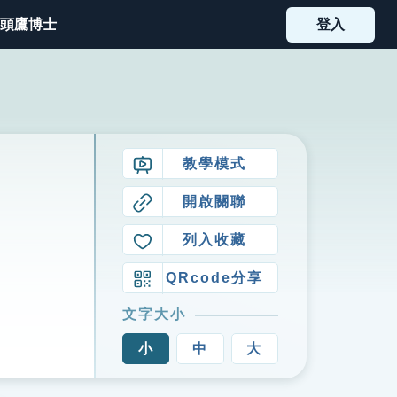
頭鷹博士
登入
教學模式
開啟關聯
列入收藏
QRcode分享
文字大小
小
中
大