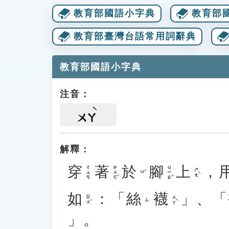
教育部國語小字典
教育部
教育部臺灣台語常用詞辭典
教育部國語小字典
注音：
ㄨㄚ
解釋：
穿
著
於
腳
上
，
ㄓㄨㄛˊ
ㄐㄧㄠˇ
ㄔㄨㄢ
ㄕㄤˋ
ㄩˊ
如
：「
絲
襪
」、「
ㄖㄨˊ
ㄨㄚˋ
ㄙ
」。