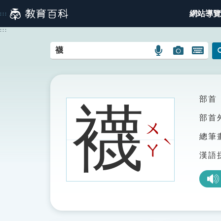
跳
網站導覽
:::
到
主
:::
要
內
語
圖
開
容
言
片
啟
搜
搜
鍵
尋
尋
盤
圖
圖
圖
部首
襪
示
示
示
部首
ㄨ
總筆
ˋ
ㄚ
漢語