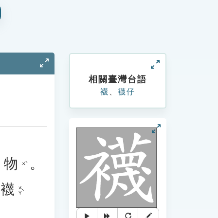
相關臺灣台語
襪
、
襪仔
物
。
ㄨˋ
襪
ㄨㄚˋ