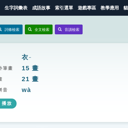
生字詞彙表
成語故事
索引選單
遊戲專區
教學應用
貓
詞條檢索
全文檢索
音讀檢索
衣
ㄧ
15
畫
外筆畫
21
畫
畫
wà
拼音
播放